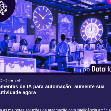
26
•
5 min read
amentas de IA para automação: aumente sua 
utividade agora
 as melhores soluções de automação com inteligência artificial