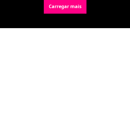
Carregar mais
Newsletter Data Hackers: 
Gratuita, sem spam, sem 
paywall.
Acompanhe essa todas a 
Inscreva-se
novidades da área de 
dados e IA, na nossa 
Newsletter semanal.
© 2026 Data Hackers, todos os direitos reservados.
Powered by beehiiv