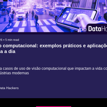
26
•
5 min read
o computacional: exemplos práticos e aplicaçõ
a a dia
a casos de uso de visão computacional que impactam a vida cot
ústrias modernas
ata Hackers