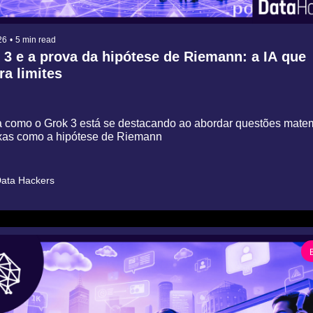
26
•
5 min read
 3 e a prova da hipótese de Riemann: a IA que 
ra limites
 como o Grok 3 está se destacando ao abordar questões matema
as como a hipótese de Riemann
ata Hackers