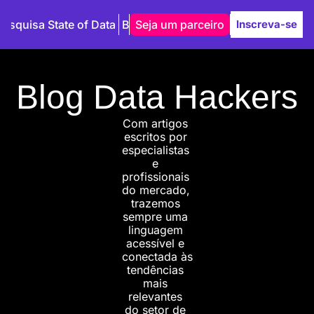
Pesquisa State of Data
Blog
Seja um parceiro
Autores
Inscreva-se
Blog Data Hackers
Com artigos 
escritos por 
especialistas 
e 
profissionais 
do mercado, 
trazemos 
sempre uma 
linguagem 
acessível e 
conectada às 
tendências 
mais 
relevantes 
do setor de 