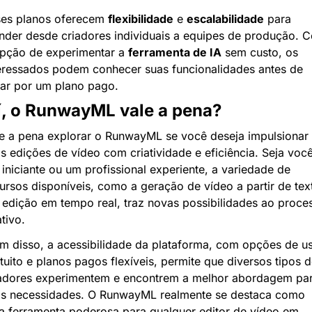
es planos oferecem 
flexibilidade
 e 
escalabilidade
 para 
nder desde criadores individuais a equipes de produção. C
pção de experimentar a 
ferramenta de IA
 sem custo, os 
eressados podem conhecer suas funcionalidades antes de 
ar por um plano pago.
í, o RunwayML vale a pena?
e a pena explorar o RunwayML se você deseja impulsionar 
s edições de vídeo com criatividade e eficiência. Seja você
iniciante ou um profissional experiente, a variedade de 
ursos disponíveis, como a geração de vídeo a partir de text
 edição em tempo real, traz novas possibilidades ao proces
ativo.
m disso, a acessibilidade da plataforma, com opções de us
tuito e planos pagos flexíveis, permite que diversos tipos d
adores experimentem e encontrem a melhor abordagem par
s necessidades. O RunwayML realmente se destaca como 
 ferramenta poderosa para qualquer editor de vídeo em 