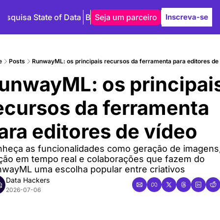
Pesquisa State of Data
Blog
Seja um parceiro
Autores
Inscreva-se
e
Posts
RunwayML: os principais recursos da ferramenta para editores de 
unwayML: os principais
ecursos da ferramenta 
ara editores de vídeo
heça as funcionalidades como geração de imagens,
ção em tempo real e colaborações que fazem do 
wayML uma escolha popular entre criativos
Data Hackers
2026-07-06