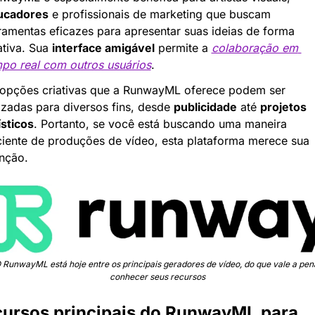
ucadores
 e profissionais de marketing que buscam 
ramentas eficazes para apresentar suas ideias de forma 
ativa. Sua 
interface amigável
 permite a 
colaboração em 
po real com outros usuários
.
opções criativas que a RunwayML oferece podem ser 
lizadas para diversos fins, desde 
publicidade
 até 
projetos 
ísticos
. Portanto, se você está buscando uma maneira 
ciente de produções de vídeo, esta plataforma merece sua 
nção.
 RunwayML está hoje entre os principais geradores de vídeo, do que vale a pena
conhecer seus recursos
ursos principais do RunwayML para 