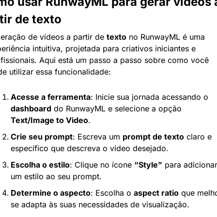
o usar RunwayML para gerar vídeos a
tir de texto
eração de vídeos a partir de 
texto
 no RunwayML é uma 
eriência intuitiva, projetada para criativos iniciantes e 
fissionais. Aqui está um passo a passo sobre como você 
e utilizar essa funcionalidade:
Acesse a ferramenta
: Inicie sua jornada acessando o 
dashboard
 do RunwayML e selecione a opção 
Text/Image to Video
.
Crie seu prompt
: Escreva um 
prompt de texto
 claro e 
específico que descreva o vídeo desejado.
Escolha o estilo
: Clique no ícone 
“Style”
 para adicionar
um estilo ao seu prompt.
Determine o aspecto
: Escolha o 
aspect ratio
 que melho
se adapta às suas necessidades de visualização.