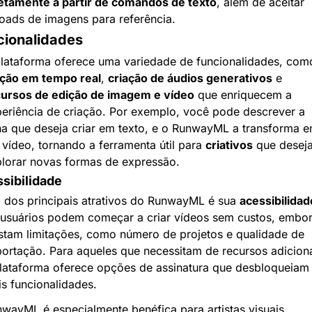
etamente a partir de comandos de texto
, além de aceitar 
oads de imagens para referência.
cionalidades
ção em tempo real
, 
criação de áudios generativos
 e 
ursos de edição de imagem e vídeo
 que enriquecem a 
eriência de criação. Por exemplo, você pode descrever a 
a que deseja criar em texto, e o RunwayML a transforma e
vídeo, tornando a ferramenta útil para 
criativos
 que deseja
lorar novas formas de expressão.
sibilidade
dos principais atrativos do RunwayML é sua 
acessibilidad
usuários podem começar a criar vídeos sem custos, embor
stam limitações, como número de projetos e qualidade de 
ortação. Para aqueles que necessitam de recursos adicionai
lataforma oferece opções de assinatura que desbloqueiam 
s funcionalidades.
RunwayML é especialmente benéfica para artistas visuais, 