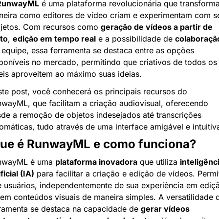
RunwayML
 é uma plataforma revolucionária que transforma
eira como editores de vídeo criam e experimentam com se
jetos. Com recursos como 
geração de vídeos a partir de 
to
, 
edição em tempo real
 e a possibilidade de 
colaboraçã
equipe, essa ferramenta se destaca entre as opções 
poníveis no mercado, permitindo que criativos de todos os 
eis aproveitem ao máximo suas ideias.
te post, você conhecerá os principais recursos do 
wayML, que facilitam a criação audiovisual, oferecendo 
de a remoção de objetos indesejados até transcrições 
omáticas, tudo através de uma interface amigável e intuitiv
ue é RunwayML e como funciona?
nwayML é uma 
plataforma inovadora
 que utiliza 
inteligênci
ficial (IA)
 para facilitar a criação e edição de vídeos. Permit
 usuários, independentemente de sua experiência em ediçã
em conteúdos visuais de maneira simples. A versatilidade d
ramenta se destaca na capacidade de 
gerar vídeos 