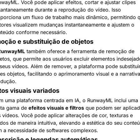
wayML. Você pode aplicar efeitos, cortar e ajustar clipes 
tantaneamente durante a reprodução do vídeo. Isso 
porciona um fluxo de trabalho mais dinâmico, permitindo q
tores visualizem mudanças instantaneamente e ajustem o 
teúdo conforme necessário.
oção e substituição de objetos
RunwayML
 também oferece a ferramenta de remoção de 
etos, que permite aos usuários excluir elementos indesejado
seus vídeos. Além de remover, a plataforma pode substituir
es objetos, facilitando o aprimoramento visual e a narrativa
odução.
tos visuais variados
 uma plataforma centrada em IA, o RunwayML inclui uma 
ta gama de 
efeitos visuais e filtros
 que podem ser aplicad
 vídeos. Você pode aplicar alterações de cor, texturas e 
dos de maneira intuitiva, elevando a estética do seu conteú
 a necessidade de softwares complexos.
nscrição e legendas automáticas