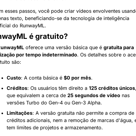
 esses passos, você pode criar vídeos envolventes usando
nas texto, beneficiando-se da tecnologia de inteligência 
ificial do RunwayML.
wayML é gratuito?
RunwayML
 oferece uma versão básica que é 
gratuita para 
lização por tempo indeterminado
. Os detalhes sobre o ace
tuito são:
Custo
: A conta básica é 
$0 por mês
.
Créditos
: Os usuários têm direito a 
125 créditos únicos
,
que equivalem a cerca de 
25 segundos de vídeo
 nas 
versões Turbo do Gen-4 ou Gen-3 Alpha.
Limitações
: A versão gratuita não permite a compra de 
créditos adicionais, nem a remoção de marcas d'água, e
tem limites de projetos e armazenamento.