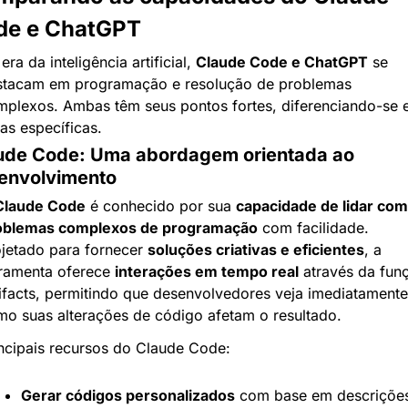
de e ChatGPT
era da inteligência artificial, 
Claude Code e ChatGPT
 se 
stacam em programação e resolução de problemas 
plexos. Ambas têm seus pontos fortes, diferenciando-se 
as específicas.
ude Code: Uma abordagem orientada ao 
envolvimento
Claude Code
 é conhecido por sua 
capacidade de lidar com 
oblemas complexos de programação
 com facilidade. 
jetado para fornecer 
soluções criativas e eficientes
, a 
ramenta oferece 
interações em tempo real
 através da funç
ifacts, permitindo que desenvolvedores veja imediatamente 
o suas alterações de código afetam o resultado.
ncipais recursos do Claude Code:
Gerar códigos personalizados
 com base em descrições