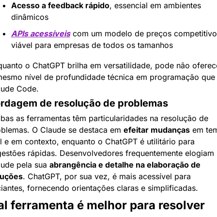
Acesso a feedback rápido
, essencial em ambientes 
dinâmicos
APIs acessíveis
 com um modelo de preços competitivo,
viável para empresas de todos os tamanhos
uanto o ChatGPT brilha em versatilidade, pode não oferece
mesmo nível de profundidade técnica em programação que 
aude Code.
rdagem de resolução de problemas
as as ferramentas têm particularidades na resolução de 
oblemas. O Claude se destaca em 
efeitar mudanças
 em te
l e em contexto, enquanto o ChatGPT é utilitário para 
estões rápidas. Desenvolvedores frequentemente elogiam 
ude pela sua 
abrangência e detalhe na elaboração de 
luções
. ChatGPT, por sua vez, é mais acessível para 
ciantes, fornecendo orientações claras e simplificadas.
l ferramenta é melhor para resolver 