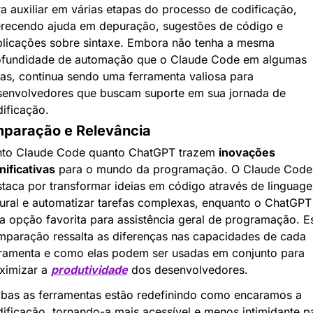
a auxiliar em várias etapas do processo de codificação, 
recendo ajuda em depuração, sugestões de código e 
licações sobre sintaxe. Embora não tenha a mesma 
ofundidade de automação que o Claude Code em algumas 
as, continua sendo uma ferramenta valiosa para 
senvolvedores que buscam suporte em sua jornada de 
ificação.
paração e Relevância
nto Claude Code quanto ChatGPT trazem 
inovações 
nificativas
 para o mundo da programação. O Claude Code 
taca por transformar ideias em código através de linguage
ural e automatizar tarefas complexas, enquanto o ChatGPT 
 opção favorita para assistência geral de programação. Es
paração ressalta as diferenças nas capacidades de cada 
ramenta e como elas podem ser usadas em conjunto para 
imizar a 
produtividade
 dos desenvolvedores.
as as ferramentas estão redefinindo como encaramos a 
ificação, tornando-a mais acessível e menos intimidante pa