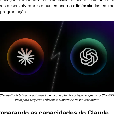
vos desenvolvedores e aumentando a 
eficiência
 das equipe
 programação.
Claude Code brilha na automação e na criação de códigos, enquanto o ChatGPT
ideal para respostas rápidas e suporte no desenvolvimento
parando as capacidades do Claude 