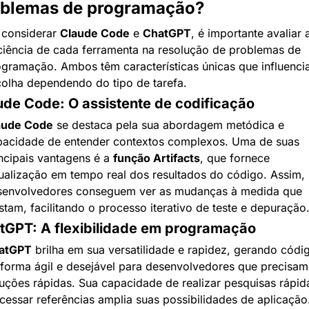
oblemas de programação?
considerar 
Claude Code
 e 
ChatGPT
, é importante avaliar a
ciência de cada ferramenta na resolução de problemas de 
gramação. Ambos têm características únicas que influencia
olha dependendo do tipo de tarefa.
ude Code: O assistente de codificação
aude Code
 se destaca pela sua abordagem metódica e 
pacidade de entender contextos complexos. Uma de suas 
ncipais vantagens é a 
função Artifacts
, que fornece 
ualização em tempo real dos resultados do código. Assim, 
senvolvedores conseguem ver as mudanças à medida que 
stam, facilitando o processo iterativo de teste e depuração
tGPT: A flexibilidade em programação
atGPT
 brilha em sua versatilidade e rapidez, gerando códig
forma ágil e desejável para desenvolvedores que precisam 
uções rápidas. Sua capacidade de realizar pesquisas rápida
cessar referências amplia suas possibilidades de aplicação