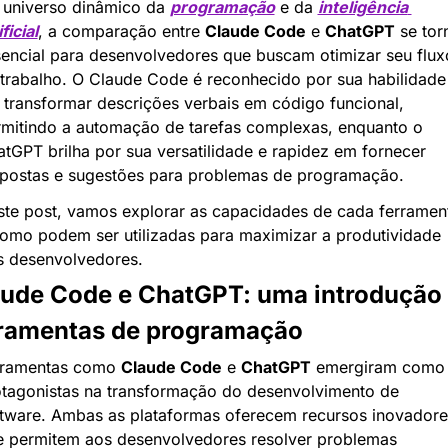
universo dinâmico da 
programação
 e da 
inteligência 
ificial
, a comparação entre 
Claude Code
 e 
ChatGPT
 se torn
encial para desenvolvedores que buscam otimizar seu fluxo
trabalho. O Claude Code é reconhecido por sua habilidade 
transformar descrições verbais em código funcional, 
mitindo a automação de tarefas complexas, enquanto o 
tGPT brilha por sua versatilidade e rapidez em fornecer 
spostas e sugestões para problemas de programação.
te post, vamos explorar as capacidades de cada ferrament
omo podem ser utilizadas para maximizar a produtividade 
s desenvolvedores.
ude Code e ChatGPT: uma introdução 
ramentas de programação
rramentas como 
Claude Code
 e 
ChatGPT
 emergiram como 
tagonistas na transformação do desenvolvimento de 
tware. Ambas as plataformas oferecem recursos inovadores
 permitem aos desenvolvedores resolver problemas 