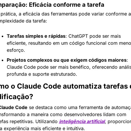
paração: Eficácia conforme a tarefa
prática, a eficácia das ferramentas pode variar conforme a 
plexidade da tarefa:
Tarefas simples e rápidas
: ChatGPT pode ser mais 
eficiente, resultando em um código funcional com meno
esforço.
Projetos complexos ou que exigem códigos maiores
: 
Claude Code pode ser mais benéfico, oferecendo anális
profunda e suporte estruturado.
o o Claude Code automatiza tarefas d
ificação?
Claude Code
 se destaca como uma ferramenta de automaçã
ansformando a maneira como desenvolvedores lidam com 
efas repetitivas. Utilizando 
inteligência artificial
, proporcion
 experiência mais eficiente e intuitiva.