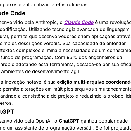
plexos e automatizar tarefas rotineiras.
ude Code
envolvido pela Anthropic, o 
Claude Code
 é uma revolução
codificação. Utilizando tecnologia avançada de linguagem 
ural, permite que desenvolvedores criem aplicações através
simples descrições verbais. Sua capacidade de entender 
textos complexos elimina a necessidade de um conhecimen
ofundo de programação. Com 95% dos engenheiros da 
hropic adotando essa ferramenta, destaca-se por sua eficác
ambientes de desenvolvimento ágil.
 inovação notável é sua 
edição multi-arquivo coordenad
 permite alterações em múltiplos arquivos simultaneamente,
antindo a consistência do projeto e reduzindo a probabilid
erros.
tGPT
envolvido pela OpenAI, o 
ChatGPT
 ganhou popularidade 
o um assistente de programação versátil. Ele foi projetado