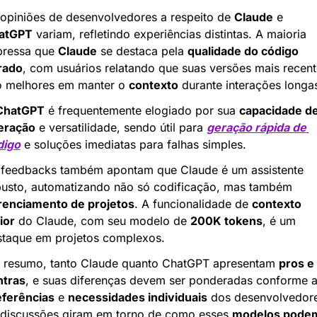
opiniões de desenvolvedores a respeito de 
Claude
 e 
atGPT
 variam, refletindo experiências distintas. A maioria 
ressa que 
Claude
 se destaca pela 
qualidade do código 
rado
, com usuários relatando que suas versões mais recent
o melhores em manter o 
contexto
 durante interações longa
ChatGPT
 é frequentemente elogiado por sua 
capacidade de
teração
 e versatilidade, sendo útil para 
geração rápida de 
digo
 e soluções imediatas para falhas simples.
 feedbacks também apontam que Claude é um assistente 
robusto, automatizando não só codificação, mas também 
renciamento de projetos
. A funcionalidade de 
contexto 
ior
 do Claude, com seu modelo de 
200K tokens
, é um 
staque em projetos complexos.
 resumo, tanto Claude quanto ChatGPT apresentam 
pros e 
ntras
eferências
 e 
necessidades individuais
 dos desenvolvedore
 discussões giram em torno de como esses 
modelos podem