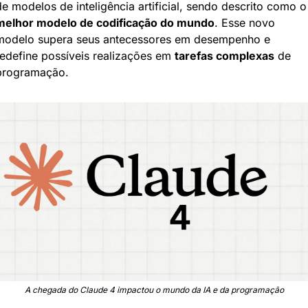
de modelos de inteligência art
melhor modelo de codificação do mundo
. Esse novo 
modelo supera seus antecessores em desempenho e 
redefine possíveis realizações em 
tarefas complexas
 de 
programação.
A chegada do Claude 4 impactou o mundo da IA e da programação