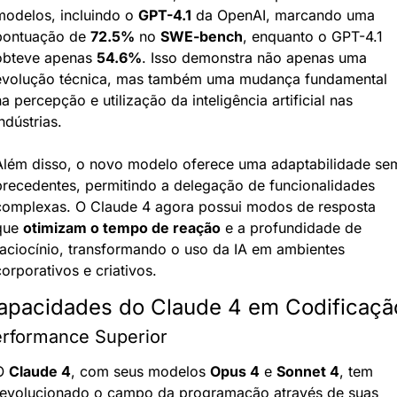
modelos, incluindo o 
GPT-4.1
 da OpenAI, marcando uma 
pontuação de 
72.5%
 no 
SWE-bench
, enquanto o GPT-4.1 
obteve apenas 
54.6%
. Isso demonstra não apenas uma 
evolução técnica, mas também uma mudança fundamental 
a percepção e utilização da inteligência artificial nas 
ndústrias.
Além disso, o novo modelo oferece uma adaptabilidade sem
precedentes, permitindo a delegação de funcionalidades 
complexas. O Claude 4 agora possui modos de resposta 
que 
otimizam o tempo de reação
 e a profundidade de 
raciocínio, transformando o uso da IA em ambientes 
orporativos e criativos.
apacidades do Claude 4 em Codificaçã
rformance Superior
O 
Claude 4
, com seus modelos 
Opus 4
 e 
Sonnet 4
, tem 
revolucionado o campo da programação através de suas 