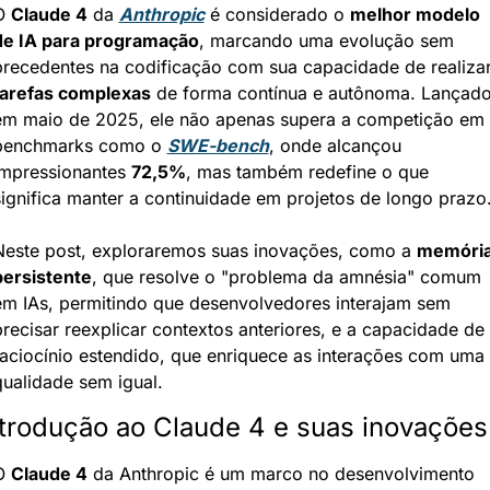
O 
Claude 4
 da 
Anthropic
 é considerado o 
melhor modelo 
de IA para programação
, marcando uma evolução sem 
tarefas complexas
 de forma contínua e autônoma. Lançado
em maio de 2025, ele não apenas supera a competição em 
benchmarks como o 
SWE-bench
, onde alcançou 
impressionantes 
72,5%
, mas também redefine o que 
significa manter a continuidade em projetos de longo prazo
Neste post, exploraremos suas inovações, como a 
memória
persistente
, que resolve o "problema da amnésia" comum 
em IAs, permitindo que desenvolvedores interajam sem 
recisar reexplicar contextos anteriores, e a capacidade de 
raciocínio estendido, que enriquece as interações com uma 
qualidade sem igual.
ntrodução ao Claude 4 e suas inovações
O 
Claude 4
 da Anthropic é um marco no desenvolvimento 