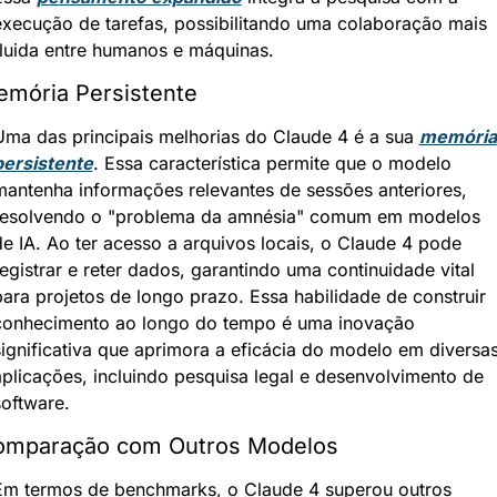
execução de tarefas, possibilitando uma colaboração mais 
fluida entre humanos e máquinas.
mória Persistente
Uma das principais melhorias do Claude 4 é a sua 
memória 
persistente
. Essa característica permite que o modelo 
mantenha informações relevantes de sessões anteriores, 
resolvendo o "problema da amnésia" comum em modelos 
de IA. Ao ter acesso a arquivos locais, o Claude 4 pode 
egistrar e reter dados, garantindo uma continuidade vital 
para projetos de longo prazo. Essa habilidade de construir 
conhecimento ao longo do tempo é uma inovação 
significativa que aprimora a eficácia do modelo em diversas
aplicações, incluindo pesquisa legal e desenvolvimento de 
software.
omparação com Outros Modelos
Em termos de benchmarks, o Claude 4 superou outros 