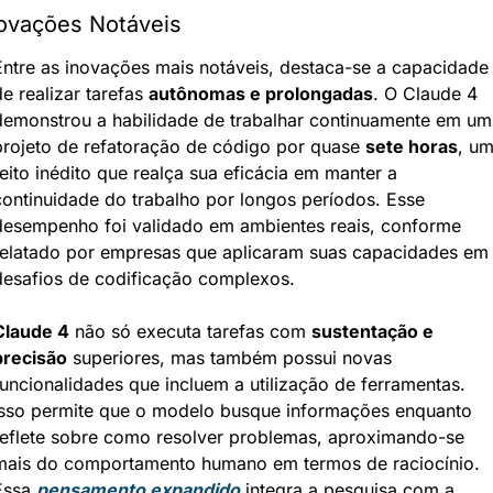
ovações Notáveis
Entre as inovações mais notáveis, destaca-se a capacidade 
e realizar tarefas 
autônomas e prolongadas
. O Claude 4 
demonstrou a habilidade de trabalhar continuamente em um 
projeto de refatoração de código por quase 
sete horas
, um
eito inédito que realça sua eficácia em manter a 
continuidade do trabalho por longos períodos. Esse 
desempenho foi validado em ambientes reais, conforme 
relatado por empresas que aplicaram suas capacidades em 
desafios de codificação complexos.
Claude 4
 não só executa tarefas com 
sustentação e 
precisão
 superiores, mas também possui novas 
funcionalidades que incluem a utilização de ferramentas. 
Isso permite que o modelo busque informações enquanto 
reflete sobre como resolver problemas, aproximando-se 
mais do comportamento humano em termos de raciocínio. 
Essa 
pensamento expandido
 integra a pesquisa com a 