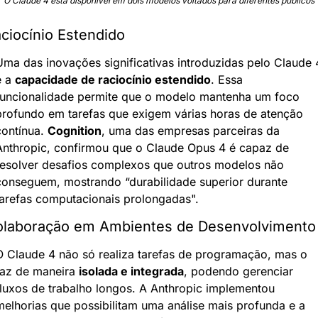
O Claude 4 está disponível em dois modelos voltados para diferentes públicos
ciocínio Estendido
Uma das inovações significativas introduzidas pelo Claude 4
 a 
capacidade de raciocínio estendido
. Essa 
funcionalidade permite que o modelo mantenha um foco 
profundo em tarefas que exigem várias horas de atenção 
ontínua. 
Cognition
, uma das empresas parceiras da 
Anthropic, confirmou que o Claude Opus 4 é capaz de 
resolver desafios complexos que outros modelos não 
conseguem, mostrando “durabilidade superior durante 
tarefas computacionais prolongadas".
laboração em Ambientes de Desenvolvimento
O Claude 4 não só realiza tarefas de programação, mas o 
faz de maneira 
isolada e integrada
, podendo gerenciar 
fluxos de trabalho longos. A Anthropic implementou 
melhorias que possibilitam uma análise mais profunda e a 