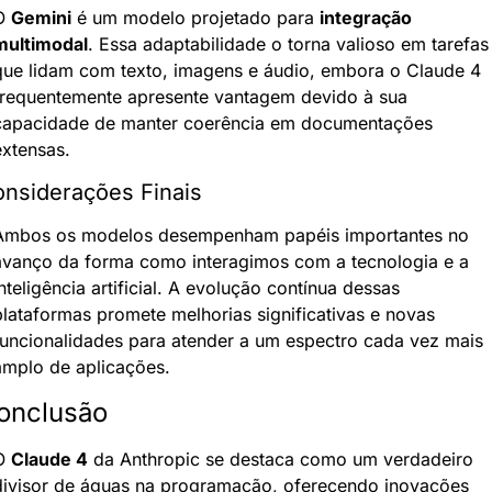
O 
Gemini
 é um modelo projetado para 
integração 
multimodal
. Essa adaptabilidade o torna valioso em tarefas 
que lidam com texto, imagens e áudio, embora o Claude 4 
frequentemente apresente vantagem devido à sua 
capacidade de manter coerência em documentações 
extensas.
nsiderações Finais
Ambos os modelos desempenham papéis importantes no 
avanço da forma como interagimos com a tecnologia e a 
nteligência artificial. A evolução contínua dessas 
plataformas promete melhorias significativas e novas 
funcionalidades para atender a um espectro cada vez mais 
amplo de aplicações.
onclusão
O 
Claude 4
 da Anthropic se destaca como um verdadeiro 
divisor de águas na programação, oferecendo inovações 