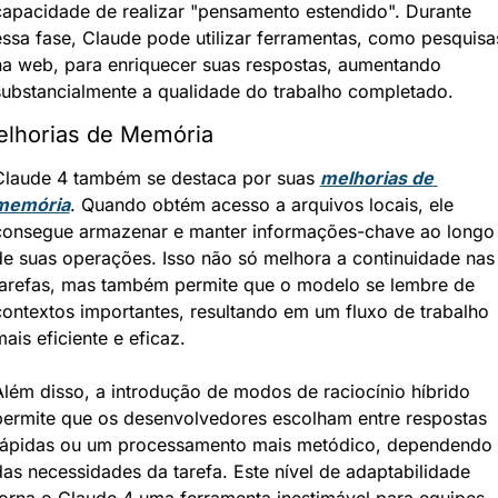
capacidade de realizar "pensamento estendido". Durante 
essa fase, Claude pode utilizar ferramentas, como pesquisas
na web, para enriquecer suas respostas, aumentando 
substancialmente a qualidade do trabalho completado.
lhorias de Memória
Claude 4 também se destaca por suas 
melhorias de 
memória
. Quando obtém acesso a arquivos locais, ele 
consegue armazenar e manter informações-chave ao longo 
de suas operações. Isso não só melhora a continuidade nas 
tarefas, mas também permite que o modelo se lembre de 
contextos importantes, resultando em um fluxo de trabalho 
ais eficiente e eficaz.
Além disso, a introdução de modos de raciocínio híbrido 
permite que os desenvolvedores escolham entre respostas 
rápidas ou um processamento mais metódico, dependendo 
das necessidades da tarefa. Este nível de adaptabilidade 
torna o Claude 4 uma ferramenta inestimável para equipes 