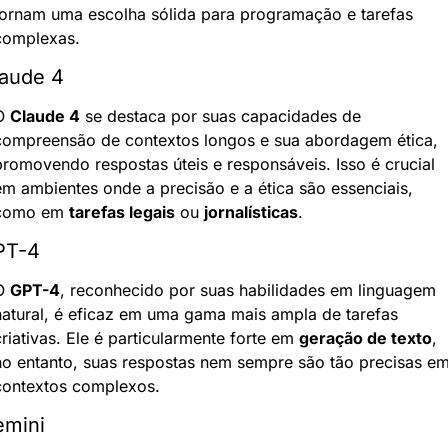
tornam uma escolha sólida para programação e tarefas 
complexas.
aude 4
O 
Claude 4
 se destaca por suas capacidades de 
compreensão de contextos longos e sua abordagem ética, 
promovendo respostas úteis e responsáveis. Isso é crucial 
em ambientes onde a precisão e a ética são essenciais, 
como em 
tarefas legais
 ou 
jornalísticas
.
PT-4
O 
GPT-4
, reconhecido por suas habilidades em linguagem 
natural, é eficaz em uma gama mais ampla de tarefas 
riativas. Ele é particularmente forte em 
geração de texto
, 
no entanto, suas respostas nem sempre são tão precisas em
contextos complexos.
mini