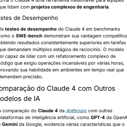
que lidam com 
projetos complexos de engenharia
.
estes de Desempenho
Os 
testes de desempenho
 do Claude 4 em benchmarks 
como o 
SWE-bench
 demonstram sua vantagem competitiva,
obtendo resultados consistentemente superiores em tarefas 
que demandam múltiplos estágios de raciocínio. O modelo 
foi capaz de lidar com um refatoramento complexo de 
código que exigiu operações incansáveis por várias horas, 
provando sua habilidade em ambientes em tempo real que 
demandam precisão.
omparação do Claude 4 com Outros 
odelos de IA
A comparação do 
Claude 4
 da 
Anthropic
 com outras 
lataformas de inteligência artificial, como 
GPT-4
 da OpenAI
 
Gemini
 da Google, evidencia várias características que o 