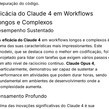
depuração do código.
ficácia do Claude 4 em Workflows 
ongos e Complexos
esempenho Sustentado
A 
eficácia do Claude 4
 em workflows longos e complexos é
uma das suas características mais impressionantes. Este 
modelo, que se destaca como o melhor em codificação, foi 
projetado para lidar com tarefas que exigem vários passos e
m alto nível de raciocínio contínuo. 
Claude Opus 4
, 
particularmente, demonstrou ser capaz de sustentar a 
performance em atividades que podem durar horas, sendo 
fundamental em ambientes de desenvolvimento onde a 
complexidade aumenta.
ensamento Profundo
Uma das inovações significativas do Claude 4 é sua 