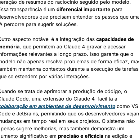
geração de resumos do raciocínio seguido pelo modelo. 
Essa transparência é um 
diferencial importante
 para 
desenvolvedores que precisam entender os passos que uma
IA percorre para sugerir soluções.
Outro aspecto notável é a integração das 
capacidades de 
memória
, que permitem ao Claude 4 gravar e acessar 
informações relevantes a longo prazo. Isso garante que o 
modelo não apenas resolva problemas de forma eficaz, mas
também mantenha contextos durante a execução de tarefas 
que se estendem por várias interações.
Quando se trata de aprimorar a produção de código, o 
Claude Code, uma extensão do Claude 4, facilita a 
colaboração em ambientes de desenvolvimento
 como VS 
Code e JetBrains, permitindo que os desenvolvedores vejam
mudanças em tempo real em seus projetos. O sistema não 
apenas sugere melhorias, mas também demonstra um 
aumento significativo em 
precisão e eficácia
 na edição e 