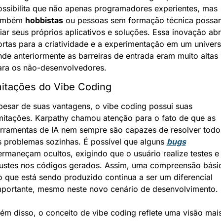
ossibilita que não apenas programadores experientes, mas 
ambém 
hobbistas
 ou pessoas sem formação técnica possam
iar seus próprios aplicativos e soluções. Essa inovação abr
ortas para a criatividade e a experimentação em um univers
de anteriormente as barreiras de entrada eram muito altas 
ara os não-desenvolvedores.
mitações do Vibe Coding
pesar de suas vantagens, o vibe coding possui suas 
imitações. Karpathy chamou atenção para o fato de que as 
erramentas de IA nem sempre são capazes de resolver todos
s problemas sozinhas. É possível que alguns 
bugs
rmaneçam ocultos, exigindo que o usuário realize testes e 
justes nos códigos gerados. Assim, uma compreensão básic
 que está sendo produzido continua a ser um diferencial 
mportante, mesmo neste novo cenário de desenvolvimento.
ém disso, o conceito de vibe coding reflete uma visão mais