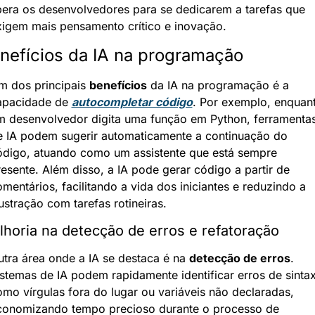
bera os desenvolvedores para se dedicarem a tarefas que 
xigem mais pensamento crítico e inovação.
nefícios da IA na programação
m dos principais 
benefícios
 da IA na programação é a 
apacidade de 
autocompletar código
. Por exemplo, enquant
m desenvolvedor digita uma função em Python, ferramentas
e IA podem sugerir automaticamente a continuação do 
ódigo, atuando como um assistente que está sempre 
esente. Além disso, a IA pode gerar código a partir de 
mentários, facilitando a vida dos iniciantes e reduzindo a 
ustração com tarefas rotineiras.
horia na detecção de erros e refatoração
tra área onde a IA se destaca é na 
detecção de erros
. 
stemas de IA podem rapidamente identificar erros de sintax
mo vírgulas fora do lugar ou variáveis não declaradas, 
conomizando tempo precioso durante o processo de 