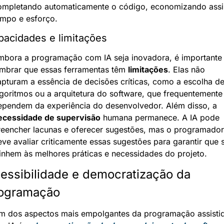
ompletando automaticamente o código, economizando assi
empo e esforço.
acidades e limitações
mbora a programação com IA seja inovadora, é importante 
embrar que essas ferramentas têm 
limitações
. Elas não 
pturam a essência de decisões críticas, como a escolha de
goritmos ou a arquitetura do software, que frequentemente 
dependem da experiência do desenvolvedor. Além disso, a 
ecessidade de supervisão
 humana permanece. A IA pode 
reencher lacunas e oferecer sugestões, mas o programador 
ve avaliar criticamente essas sugestões para garantir que s
linhem às melhores práticas e necessidades do projeto.
essibilidade e democratização da 
ogramação
m dos aspectos mais empolgantes da programação assistid