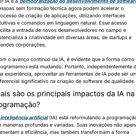
r IA é a 
democratização do desenvolvimento de softwar
essoas sem formação técnica agora podem acelerar o 
ocesso de criação de aplicações, utilizando interfaces 
tuitivas e comandos em linguagem natural. Esse acesso 
acilita a entrada de novos desenvolvedores no campo e 
tencializa a criatividade em diversas áreas, de startups a 
randes corporações.
om o avanço contínuo da IA, é evidente que a forma como 
rogramamos está mudando. Portanto, independentemente d
a experiência, aproveitar as ferramentas de IA pode ser um
ferencial significativo na criação de software de qualidade.
ais são os principais impactos da IA na 
ogramação?
 
inteligência artificial
 (IA) está reformulando a programação
e maneiras profundas e variadas. Suas inovações não apena
umentam a eficiência, mas também transformam a forma 