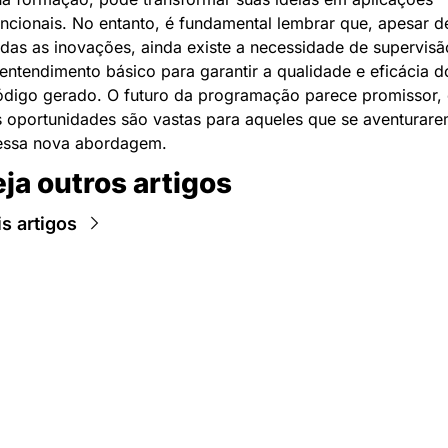
ncionais. No entanto, é fundamental lembrar que, apesar de
das as inovações, ainda existe a necessidade de supervisão
entendimento básico para garantir a qualidade e eficácia do
ódigo gerado. O futuro da programação parece promissor, e
s oportunidades são vastas para aqueles que se aventurare
essa nova abordagem.
ja outros artigos
s artigos
Newsletter Data Hackers: 
Gratuita, sem spam, sem 
paywall.