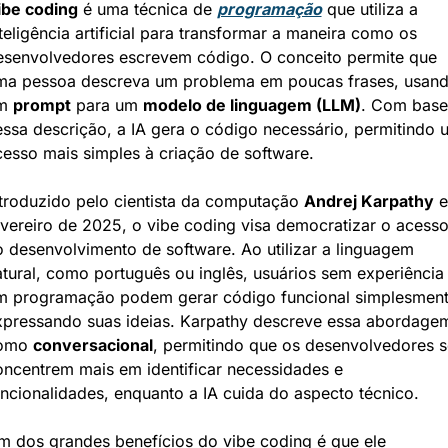
ibe coding
 é uma técnica de 
programação
 que utiliza a 
teligência artificial para transformar a maneira como os 
esenvolvedores escrevem código. O conceito permite que 
ma pessoa descreva um problema em poucas frases, usand
m 
prompt
 para um 
modelo de linguagem (LLM)
. Com base 
ssa descrição, a IA gera o código necessário, permitindo u
cesso mais simples à criação de software.
ntroduzido pelo cientista da computação 
Andrej Karpathy
 e
vereiro de 2025, o vibe coding visa democratizar o acesso
 desenvolvimento de software. Ao utilizar a linguagem 
tural, como português ou inglês, usuários sem experiência 
m programação podem gerar código funcional simplesment
xpressando suas ideias. Karpathy descreve essa abordagem
omo 
conversacional
, permitindo que os desenvolvedores se
oncentrem mais em identificar necessidades e 
ncionalidades, enquanto a IA cuida do aspecto técnico.
m dos grandes benefícios do vibe coding é que ele 