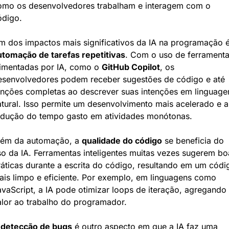
omo os desenvolvedores trabalham e interagem com o 
ódigo.
utomação de tarefas repetitivas
. Com o uso de ferramenta
limentadas por IA, como o 
GitHub Copilot
, os 
esenvolvedores podem receber sugestões de código e até 
unções completas ao descrever suas intenções em linguage
tural. Isso permite um desenvolvimento mais acelerado e a 
edução do tempo gasto em atividades monótonas.
lém da automação, a 
qualidade do código
 se beneficia do 
o da IA. Ferramentas inteligentes muitas vezes sugerem boa
áticas durante a escrita do código, resultando em um códig
ais limpo e eficiente. Por exemplo, em linguagens como 
vaScript, a IA pode otimizar loops de iteração, agregando 
alor ao trabalho do programador.
 
detecção de bugs
 é outro aspecto em que a IA faz uma 