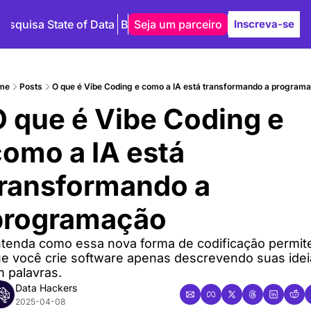
Pesquisa State of Data
Blog
Seja um parceiro
Autores
Inscreva-se
me
Posts
O que é Vibe Coding e como a IA está transformando a programac
 que é Vibe Coding e 
omo a IA está 
ransformando a 
rogramação
tenda como essa nova forma de codificação permite
e você crie software apenas descrevendo suas ideia
 palavras.
Data Hackers
2025-04-08