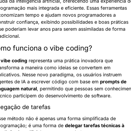
uda da inteligência artificial, oferecendo uma experiência de
ogramação mais integrada e eficiente. Essas ferramentas 
conomizam tempo e ajudam novos programadores a 
nstruir confiança, exibindo possibilidades e boas práticas 
ue poderiam levar anos para serem assimiladas de forma 
adicional.
mo funciona o vibe coding?
 
vibe coding
 representa uma prática inovadora que 
ransforma a maneira como ideias se convertem em 
licativos. Nesse novo paradigma, os usuários instruem 
gentes de IA a escrever código com base em 
prompts de 
inguagem natural
, permitindo que pessoas sem conheciment
écnico participem do desenvolvimento de software.
egação de tarefas
sse método não é apenas uma forma simplificada de 
rogramação; é uma forma de 
delegar tarefas técnicas à 