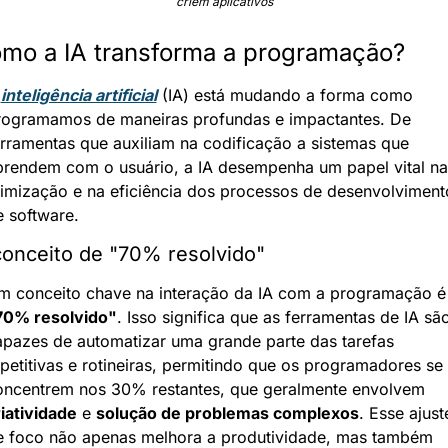
criem aplicativos
mo a IA transforma a programação?
 
inteligência artificial
 (IA) está mudando a forma como 
rogramamos de maneiras profundas e impactantes. De 
rramentas que auxiliam na codificação a sistemas que 
prendem com o usuário, a IA desempenha um papel vital na 
timização e na eficiência dos processos de desenvolvimento
e software.
conceito de "70% resolvido"
70% resolvido"
. Isso significa que as ferramentas de IA são
apazes de automatizar uma grande parte das tarefas 
petitivas e rotineiras, permitindo que os programadores se 
concentrem nos 30% restantes, que geralmente envolvem 
iatividade
 e 
solução de problemas complexos
. Esse ajuste
e foco não apenas melhora a produtividade, mas também 