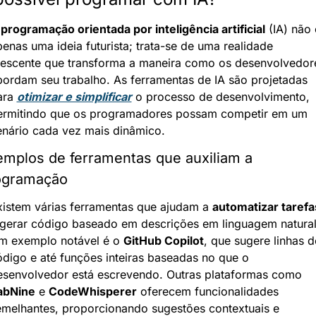
 
programação orientada por inteligência artificial
 (IA) não é
enas uma ideia futurista; trata-se de uma realidade 
rescente que transforma a maneira como os desenvolvedore
bordam seu trabalho. As ferramentas de IA são projetadas 
ara 
otimizar e simplificar
 o processo de desenvolvimento, 
ermitindo que os programadores possam competir em um 
enário cada vez mais dinâmico.
mplos de ferramentas que auxiliam a 
ogramação
xistem várias ferramentas que ajudam a 
automatizar tarefa
 gerar código baseado em descrições em linguagem natural.
m exemplo notável é o 
GitHub Copilot
, que sugere linhas de
digo e até funções inteiras baseadas no que o 
desenvolvedor está escrevendo. Outras plataformas como 
abNine
 e 
CodeWhisperer
 oferecem funcionalidades 
emelhantes, proporcionando sugestões contextuais e 