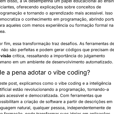
lém disso, a IA desempenha um papel educacional ao ensina
iciantes, oferecendo explicações sobre conceitos de 
rogramação e tornando o aprendizado mais acessível. Isso 
emocratiza o conhecimento em programação, abrindo porta
ara aqueles com menos experiência ou formação formal na 
ea.
r fim, essa transformação traz desafios. As ferramentas de
evisão
 crítica, ressaltando a importância do julgamento 
umano em um ambiente de desenvolvimento automatizado.
le a pena adotar o vibe coding?
ste post, explicamos como o vibe coding e a inteligência 
tificial estão revolucionando a programação, tornando-a 
ais acessível e democratizada. Com ferramentas que 
ssibilitam a criação de software a partir de descrições em 
inguagem natural, qualquer pessoa, independentemente de 
ua formação, pode transformar suas ideias em aplicações 