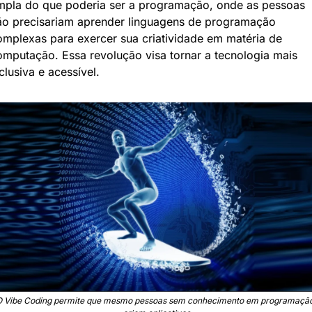
mpla do que poderia ser a programação, onde as pessoas 
ão precisariam aprender linguagens de programação 
omplexas para exercer sua criatividade em matéria de 
omputação. Essa revolução visa tornar a tecnologia mais 
clusiva e acessível.
O Vibe Coding permite que mesmo pessoas sem conhecimento em programação