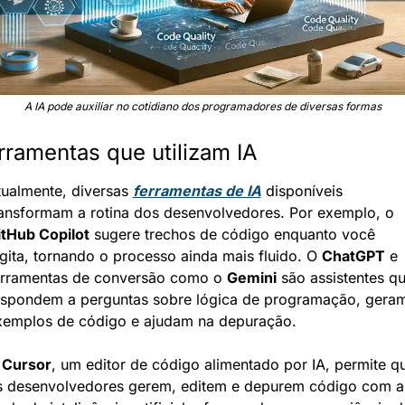
A IA pode auxiliar no cotidiano dos programadores de diversas formas
rramentas que utilizam IA
ualmente, diversas 
ferramentas de IA
 disponíveis 
transformam a rotina dos desenvolvedores. Por exemplo, o 
itHub Copilot
 sugere trechos de código enquanto você 
gita, tornando o processo ainda mais fluido. O 
ChatGPT
 e 
erramentas de conversão como o 
Gemini
 são assistentes qu
espondem a perguntas sobre lógica de programação, geram
xemplos de código e ajudam na depuração.
 
Cursor
, um editor de código alimentado por IA, permite qu
s desenvolvedores gerem, editem e depurem código com a 