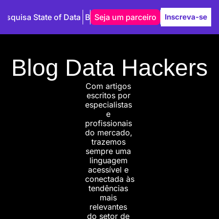
Pesquisa State of Data
Blog
Seja um parceiro
Autores
Inscreva-se
Blog Data Hackers
Com artigos 
escritos por 
especialistas 
e 
profissionais 
do mercado, 
trazemos 
sempre uma 
linguagem 
acessível e 
conectada às 
tendências 
mais 
relevantes 
do setor de 