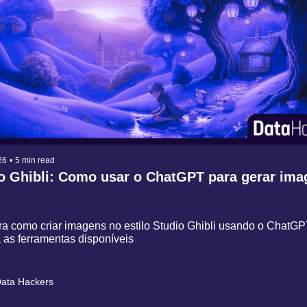
26
•
5 min read
lo Ghibli: Como usar o ChatGPT para gerar im
a como criar imagens no estilo Studio Ghibli usando o ChatGPT
 as ferramentas disponíveis
ata Hackers