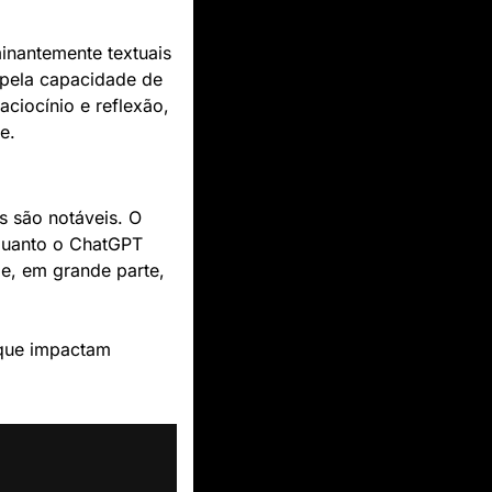
nantemente textuais 
pela capacidade de 
ciocínio e reflexão, 
e.
são notáveis. O 
quanto o ChatGPT 
e, em grande parte, 
que impactam 