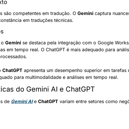
xto
s são competentes em tradução. O 
Gemini
 captura nuances
onstância em traduções técnicas.
os
 o 
Gemini
 se destaca pela integração com o Google Workspa
has em tempo real. O ChatGPT é mais adequado para análise
processados.
 
ChatGPT
 apresenta um desempenho superior em tarefas de
quado para multimodalidade e análises em tempo real.
ticas do Gemini AI e ChatGPT
s de 
Gemini AI
 e 
ChatGPT
 variam entre setores como negó