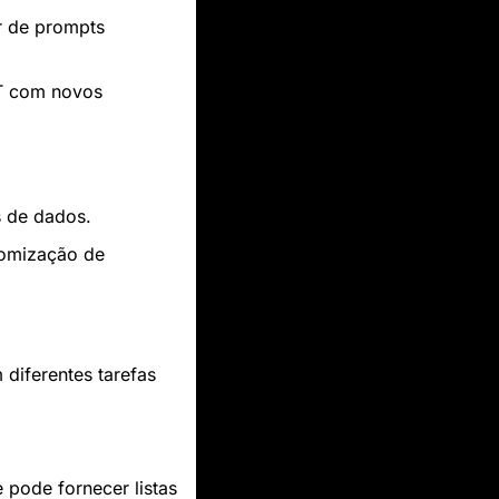
r de prompts 
T com novos 
os de dados.
tomização de 
iferentes tarefas 
pode fornecer listas 