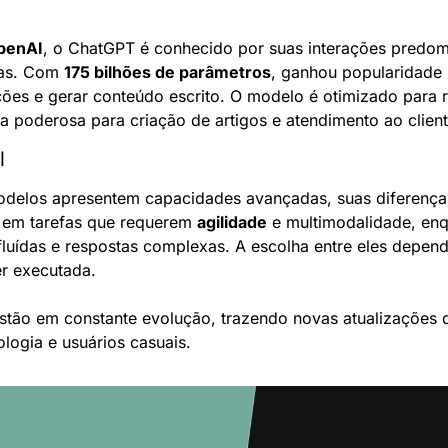
penAI
, o ChatGPT é conhecido por suas interações predomi
as. Com 
175 bilhões de parâmetros
, ganhou popularidade 
ões e gerar conteúdo escrito. O modelo é otimizado para ra
 poderosa para criação de artigos e atendimento ao client
l
elos apresentem capacidades avançadas, suas diferenças 
 em tarefas que requerem 
agilidade
 e multimodalidade, en
fluídas e respostas complexas. A escolha entre eles depend
er executada.
tão em constante evolução, trazendo novas atualizações 
ologia e usuários casuais.