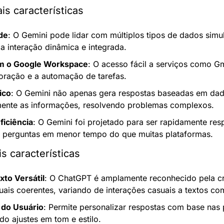
ais características
de
: O Gemini pode lidar com múltiplos tipos de dados simu
 interação dinâmica e integrada.
om o Google Workspace
: O acesso fácil a serviços como G
aboração e a automação de tarefas.
ico
: O Gemini não apenas gera respostas baseadas em da
amente as informações, resolvendo problemas complexos.
ficiência
: O Gemini foi projetado para ser rapidamente resp
 perguntas em menor tempo do que muitas plataformas.
s características
to Versátil
: O ChatGPT é amplamente reconhecido pela cr
uais coerentes, variando de interações casuais a textos co
do Usuário
: Permite personalizar respostas com base nas 
ndo ajustes em tom e estilo.