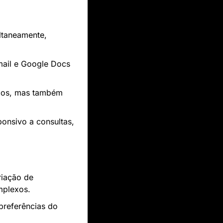
ltaneamente, 
mail e Google Docs 
dos, mas também 
onsivo a consultas, 
iação de 
mplexos.
preferências do 