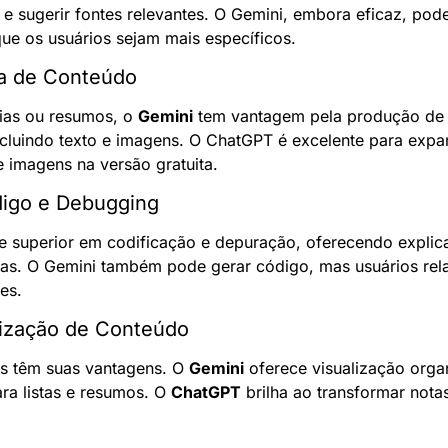
e sugerir fontes relevantes. O Gemini, embora eficaz, pode 
que os usuários sejam mais específicos.
va de Conteúdo
rias ou resumos, o 
Gemini
 tem vantagem pela produção de
ncluindo texto e imagens. O ChatGPT é excelente para expand
 imagens na versão gratuita.
digo e Debugging
e superior em codificação e depuração, oferecendo explica
as. O Gemini também pode gerar código, mas usuários rela
es.
nização de Conteúdo
s têm suas vantagens. O 
Gemini
 oferece visualização orga
ra listas e resumos. O 
ChatGPT
 brilha ao transformar not