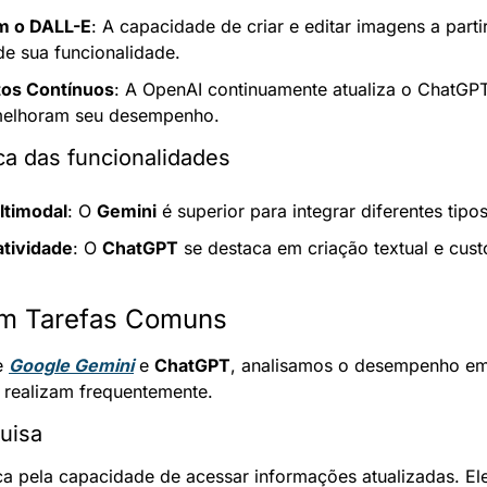
m o DALL-E
: A capacidade de criar e editar imagens a parti
de sua funcionalidade.
os Contínuos
: A OpenAI continuamente atualiza o ChatGP
melhoram seu desempenho.
a das funcionalidades
ltimodal
: O 
Gemini
 é superior para integrar diferentes tip
atividade
: O 
ChatGPT
 se destaca em criação textual e cus
m Tarefas Comuns
 
Google Gemini
 e 
ChatGPT
, analisamos o desempenho em d
 realizam frequentemente.
uisa
ca pela capacidade de acessar informações atualizadas. Ele 