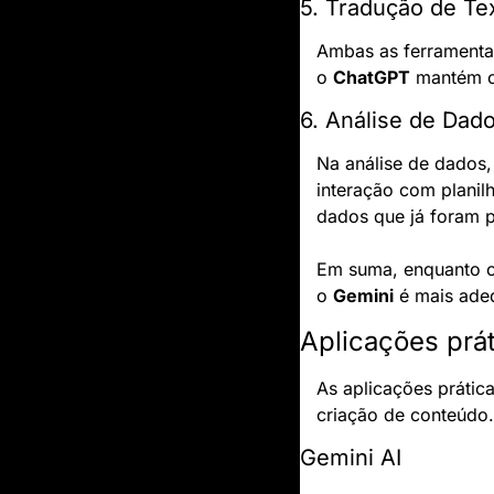
5. Tradução de Te
Ambas as ferramenta
o 
ChatGPT
 mantém c
6. Análise de Dad
Na análise de dados,
interação com planil
dados que já foram 
Em suma, enquanto o
o 
Gemini
 é mais ade
Aplicações prá
As aplicações prática
criação de conteúdo.
Gemini AI