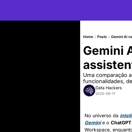
Home
Posts
Gemini AI vs
Gemini A
assisten
Uma comparação a
funcionalidades, de
Data Hackers
2025-06-17
No universo da 
inteli
Gemini
 e o 
ChatGPT
Workspace, enquanto