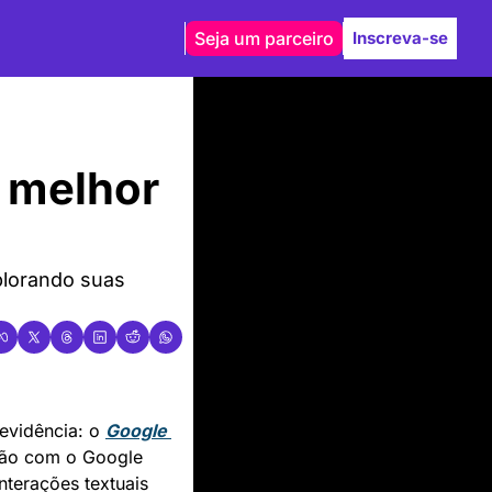
Seja um parceiro
Inscreva-se
 melhor 
lorando suas 
evidência: o 
Google 
ção com o Google 
nterações textuais 