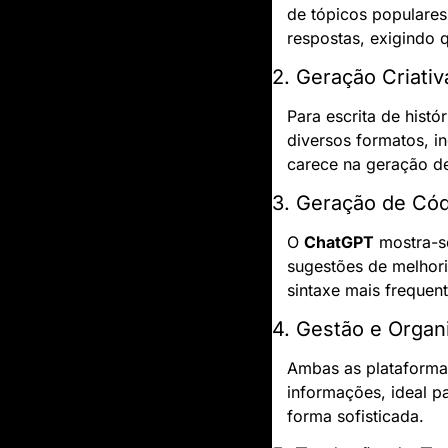
de tópicos populares 
respostas, exigindo 
2. Geração Criati
Para escrita de histó
diversos formatos, i
carece na geração de
3. Geração de Có
O 
ChatGPT
 mostra-s
sugestões de melhori
sintaxe mais frequent
4. Gestão e Orga
Ambas as plataforma
informações, ideal pa
forma sofisticada.