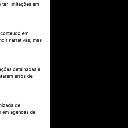
ter limitações em 
 conteúdo em 
ir narrativas, mas 
ções detalhadas e 
taram erros de 
nizada de 
as em agendas de 