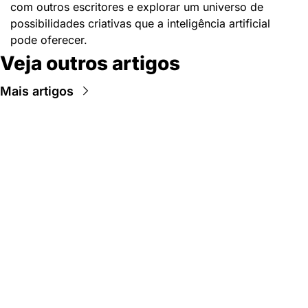
com outros escritores e explorar um universo de 
possibilidades criativas que a inteligência artificial 
pode oferecer.
Veja outros artigos
Mais artigos
Newsletter Data Hackers: 
Gratuita, sem spam, sem 
paywall.
Acompanhe essa todas a 
Inscreva-se
novidades da área de 
dados e IA, na nossa 
Newsletter semanal.