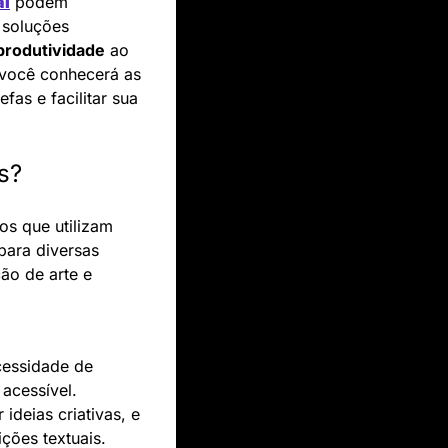
al
 podem 
revolucionar a sua vida profissional? Neste post, vamos explorar como essas soluções 
produtividade
 ao 
você conhecerá as 
as e facilitar sua 
as?
os que utilizam 
ara diversas 
ão de arte e 
essidade de 
cessível. 
ideias criativas, e 
ições textuais.