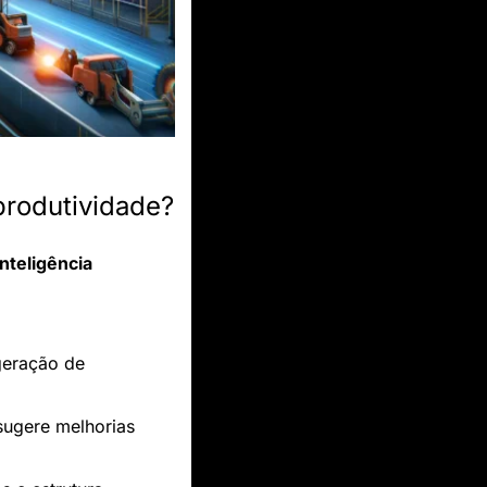
produtividade?
inteligência 
geração de 
sugere melhorias 