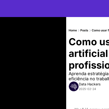
Home
Posts
Como usar fe
Como usa
artificia
profissi
Aprenda estratégia
eficiência no traba
Data Hackers
2025-02-24