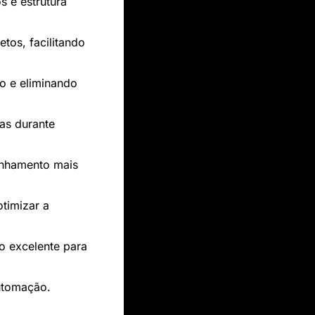
 e estrutura 
os, facilitando 
o e eliminando 
s durante 
nhamento mais 
timizar a 
o excelente para 
utomação.