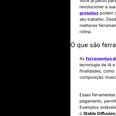
Você já parou par
gratuitas
 podem s
seu trabalho. Des
melhores ferramenta
rotina.
O que são ferram
As 
ferramentas de 
tecnologia de IA e
finalidades, como 
composição music
Essas ferramentas
pagamento, permit
Exemplos notáveis
o 
Stable Diffusion