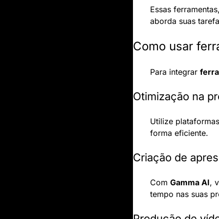
Essas ferramentas
aborda suas tarefa
Como usar ferra
Para integrar 
ferr
Otimização na p
Utilize plataforma
forma eficiente.
Criação de apre
Com 
Gamma AI
, 
tempo nas suas pr
Produção de víd