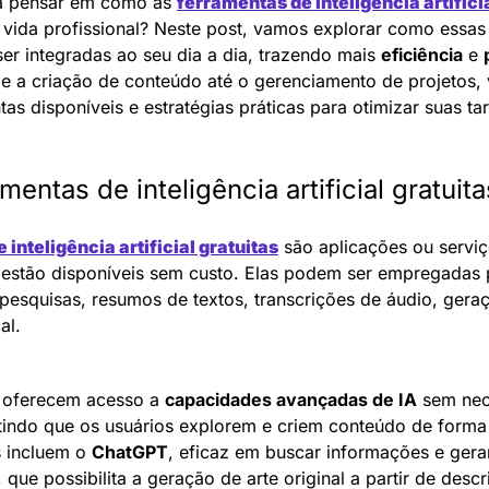
a pensar em como as 
ferramentas de inteligência artifici
er integradas ao seu dia a dia, trazendo mais 
eficiência
 e 
de a criação de conteúdo até o gerenciamento de projetos, 
s disponíveis e estratégias práticas para otimizar suas taref
entas de inteligência artificial gratuit
inteligência artificial gratuitas
 são aplicações ou serviç
 estão disponíveis sem custo. Elas podem ser empregadas p
pesquisas, resumos de textos, transcrições de áudio, geraç
al.
 oferecem acesso a 
capacidades avançadas de IA
 sem nec
indo que os usuários explorem e criem conteúdo de forma a
 incluem o 
ChatGPT
, eficaz em buscar informações e gerar 
, que possibilita a geração de arte original a partir de descr