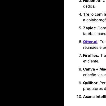
Notion AI
: U
dados.
Trello com I
a colaboraç
Zapier
: Cone
tarefas manu
Otter.ai
: Tr
reuniões e p
Fireflies
: Tr
eficiente.
Canva + Mag
criação visua
Quillbot
: Pe
produtores 
Asana Intell