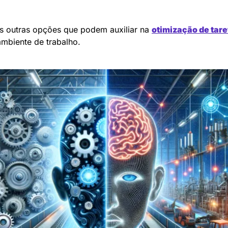
s outras opções que podem auxiliar na 
otimização de tare
ambiente de trabalho.