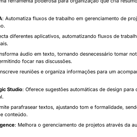
ma ferramenta poderosa para organização que cria resumos
A
: Automatiza fluxos de trabalho em gerenciamento de projet
ão.
cta diferentes aplicativos, automatizando fluxos de trabalh
ais.
ansforma áudio em texto, tornando desnecessário tomar nota
ermitindo focar nas discussões.
anscreve reuniões e organiza informações para um acompa
ic Studio
: Oferece sugestões automáticas de design para o
l.
rmite parafrasear textos, ajustando tom e formalidade, send
de conteúdo.
igence
: Melhora o gerenciamento de projetos através da a