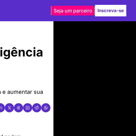
Seja um parceiro
Inscreva-se
gência 
a e aumentar sua 