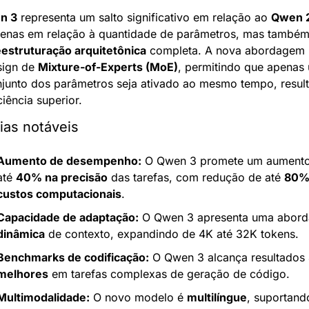
n 3
 representa um salto significativo em relação ao 
Qwen 
enas em relação à quantidade de parâmetros, mas também
eestruturação arquitetônica
 completa. A nova abordagem ut
ign de 
Mixture-of-Experts (MoE)
, permitindo que apenas 
junto dos parâmetros seja ativado ao mesmo tempo, result
iência superior.
ias notáveis
Aumento de desempenho:
 O Qwen 3 promete um aumento
até 
40% na precisão
 das tarefas, com redução de até 
80% 
custos computacionais
.
Capacidade de adaptação:
dinâmica
 de contexto, expandindo de 4K até 32K tokens.
Benchmarks de codificação:
 O Qwen 3 alcança resultados 
melhores
 em tarefas complexas de geração de código.
Multimodalidade:
 O novo modelo é 
multilíngue
, suportand