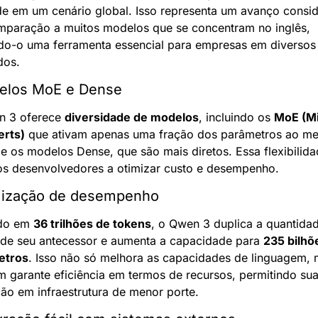
ade em um cenário global. Isso representa um avanço consid
paração a muitos modelos que se concentram no inglês, 
do-o uma ferramenta essencial para empresas em diversos 
dos.
elos MoE e Dense
 3 oferece 
diversidade de modelos
, incluindo os 
MoE (Mi
erts)
 que ativam apenas uma fração dos parâmetros ao me
e os modelos Dense, que são mais diretos. Essa flexibilida
os desenvolvedores a otimizar custo e desempenho.
mização de desempenho
do em 
36 trilhões de tokens
, o Qwen 3 duplica a quantidad
de seu antecessor e aumenta a capacidade para 
235 bilhõe
etros
. Isso não só melhora as capacidades de linguagem, 
 garante eficiência em termos de recursos, permitindo sua
ação em infraestrutura de menor porte.