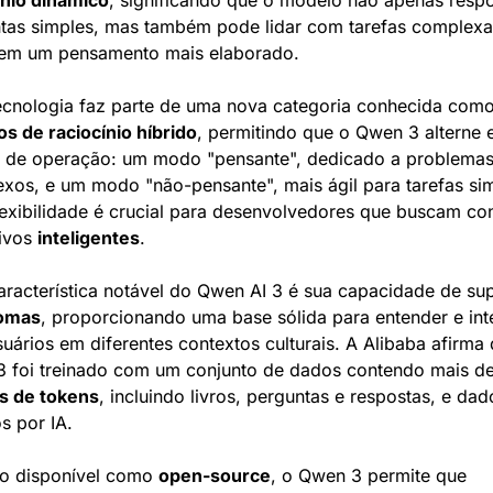
ínio dinâmico
, significando que o modelo não apenas respo
tas simples, mas também pode lidar com tarefas complexa
em um pensamento mais elaborado.
s de raciocínio híbrido
, permitindo que o Qwen 3 alterne e
de operação: um modo "pensante", dedicado a problemas
xos, e um modo "não-pensante", mais ágil para tarefas sim
lexibilidade é crucial para desenvolvedores que buscam cons
ivos 
inteligentes
.
iomas
, proporcionando uma base sólida para entender e inte
uários em diferentes contextos culturais. A Alibaba afirma 
 foi treinado com um conjunto de dados contendo mais de
es de tokens
, incluindo livros, perguntas e respostas, e dado
s por IA.
o disponível como 
open-source
, o Qwen 3 permite que 