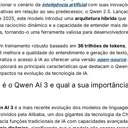
cionar o cenário da 
inteligência artificial
 com suas inovaçõe
icativas em relação ao seu predecessor, o Qwen 2.5. Lança
de 2025, este modelo introduz uma 
arquitetura híbrida
 que 
a raciocínio dinâmico e a capacidade de entender mais de 
s, tornando-o uma ferramenta valiosa para desenvolvedore
 treinamento robusto baseado em 
36 trilhões de tokens
, 
 melhora a qualidade do entendimento e geração de texto, 
atiza o acesso à IA ao oferecer uma versão 
open-source
.
xplorará as principais características que destacam o Qwen 
mpactos na evolução da tecnologia de IA.
 é o Qwen AI 3 e qual a sua importância
n AI 3
 é a mais recente evolução dos modelos de linguage
olvidos pela Alibaba, um dos gigantes da tecnologia da Chi