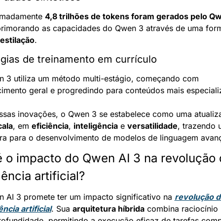
imadamente 
4,8 trilhões de tokens foram gerados pelo Qw
estilação
.
égias de treinamento em currículo
 3 utiliza um método multi-estágio, começando com 
imento geral e progredindo para conteúdos mais especiali
sas inovações, o Qwen 3 se estabelece como uma atualiza
cala
, em 
eficiência
, 
inteligência
 e 
versatilidade
, trazendo 
ra para o desenvolvimento de modelos de linguagem avan
é o impacto do Qwen AI 3 na revolução 
gência artificial?
 AI 3 promete ter um impacto significativo na 
revolução da
ência artificial
. Sua 
arquitetura híbrida
 combina raciocínio 
ofundidade, permitindo a execução eficaz de tarefas comp