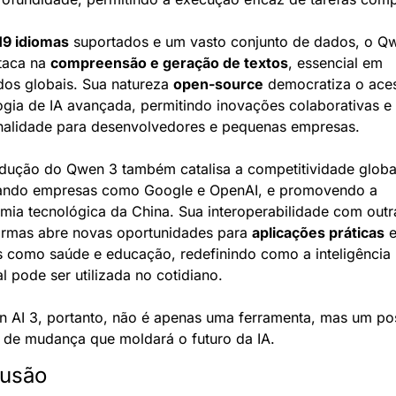
19 idiomas
 suportados e um vasto conjunto de dados, o Qw
taca na 
compreensão e geração de textos
, essencial em 
os globais. Sua natureza 
open-source
 democratiza o aces
ogia de IA avançada, permitindo inovações colaborativas e 
nalidade para desenvolvedores e pequenas empresas.
odução do Qwen 3 também catalisa a competitividade global
ando empresas como Google e OpenAI, e promovendo a 
mia tecnológica da China. Sua interoperabilidade com outra
ormas abre novas oportunidades para 
aplicações práticas
 
s como saúde e educação, redefinindo como a inteligência 
ial pode ser utilizada no cotidiano.
 AI 3, portanto, não é apenas uma ferramenta, mas um poss
 de mudança que moldará o futuro da IA.
usão