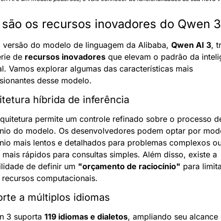
 são os recursos inovadores do Qwen 3
 versão do modelo de linguagem da Alibaba, 
Qwen AI 3
, t
rie de 
recursos inovadores
 que elevam o padrão da inteli
ial. Vamos explorar algumas das características mais 
sionantes desse modelo.
itetura híbrida de inferência
rquitetura permite um controle refinado sobre o processo de
ínio do modelo. Os desenvolvedores podem optar por modo
ínio mais lentos e detalhados para problemas complexos ou
mais rápidos para consultas simples. Além disso, existe a 
lidade de definir um 
"orçamento de raciocínio"
 para limita
 recursos computacionais.
orte a múltiplos idiomas
 3 suporta 
119 idiomas e dialetos
, ampliando seu alcance e