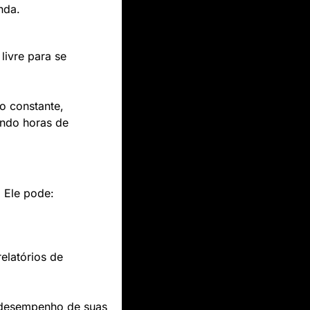
nda.
ivre para se 
 constante, 
ndo horas de 
. Ele pode:
latórios de 
 desempenho de suas 