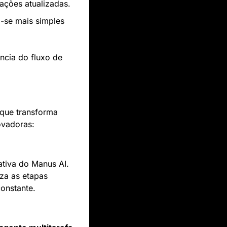
ações atualizadas.
-se mais simples 
cia do fluxo de 
que transforma 
ovadoras:
ativa do Manus AI. 
za as etapas 
onstante.