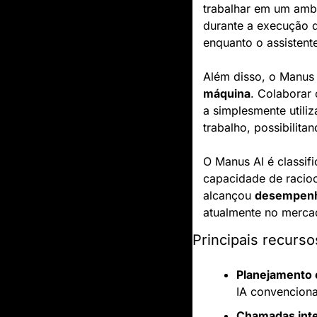
trabalhar em um ambi
durante a execução d
enquanto o assistente
Além disso, o Manus 
máquina
. Colaborar
a simplesmente utiliz
trabalho, possibilita
O Manus AI é classif
capacidade de racioc
alcançou 
desempenh
atualmente no merca
Principais recurs
Planejamento 
IA convenciona
Chamadas inte