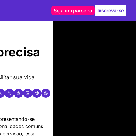
Seja um parceiro
Inscreva-se
recisa 
itar sua vida 
presentando-se 
ionalidades comuns 
pervisão, essa 