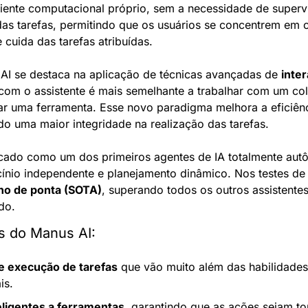
ente computacional próprio, sem a necessidade de supervi
as tarefas, permitindo que os usuários se concentrem em ou
 cuida das tarefas atribuídas.
AI se destaca na aplicação de técnicas avançadas de 
inte
 com o assistente é mais semelhante a trabalhar com um co
ar uma ferramenta. Esse novo paradigma melhora a eficiênci
ndo uma maior integridade na realização das tarefas.
icado como um dos primeiros agentes de IA totalmente aut
ínio independente e planejamento dinâmico. Nos testes de
o de ponta (SOTA)
, superando todos os outros assistentes 
do.
os do Manus AI:
e execução de tarefas
 que vão muito além das habilidades 
is.
ligentes a ferramentas
, garantindo que as ações sejam t