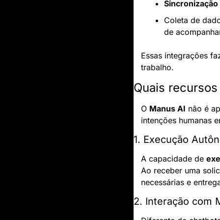
Sincronização 
Coleta de dado
de acompanhar
Essas integrações fa
trabalho.
Quais recursos
O 
Manus AI
 não é a
intenções humanas em
1. Execução Autô
A capacidade de 
exe
Ao receber uma solici
necessárias e entreg
2. Interação com 