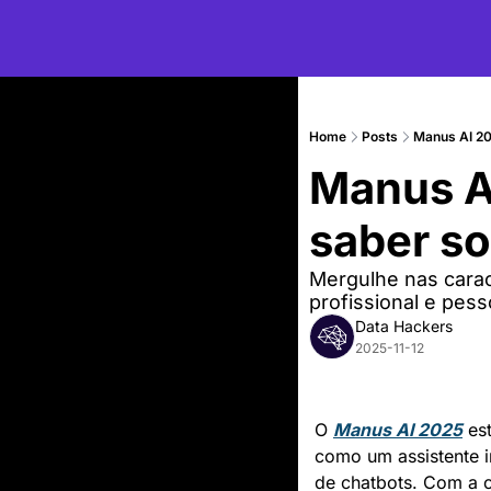
Home
Posts
Manus AI 202
Manus AI
saber so
Mergulhe nas caract
profissional e pess
Data Hackers
2025-11-12
O 
Manus AI 2025
 es
como um assistente i
de chatbots. Com a c