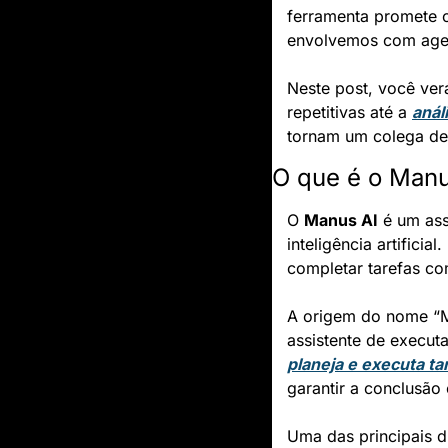
ferramenta promete o
envolvemos com age
Neste post, você ver
repetitivas até a 
anál
tornam um colega de 
O que é o Manu
O 
Manus AI
 é um as
inteligência artificia
completar tarefas co
A origem do nome “Ma
planeja e executa ta
garantir a conclusão 
Uma das principais d