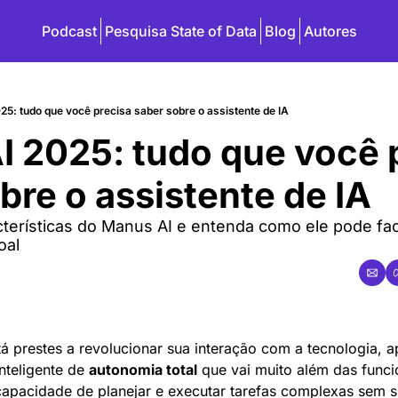
Podcast
Pesquisa State of Data
Blog
Autores
5: tudo que você precisa saber sobre o assistente de IA
 2025: tudo que você p
bre o assistente de IA
erísticas do Manus AI e entenda como ele pode facil
oal
tá prestes a revolucionar sua interação com a tecnologia, a
nteligente de 
autonomia total
 que vai muito além das func
apacidade de planejar e executar tarefas complexas sem su