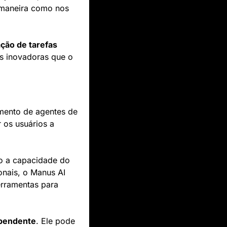
 maneira como nos 
ção de tarefas
s inovadoras que o 
mento de agentes de 
 os usuários a 
o a capacidade do 
assistente de executar tarefas de forma autônoma. Diferente de chatbots tradicionais, o Manus AI 
erramentas para 
ependente
. Ele pode 