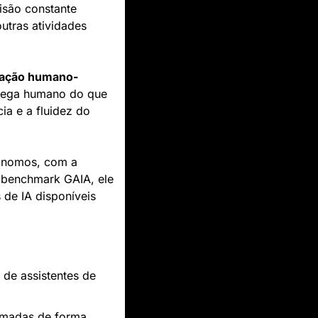
são constante 
tras atividades 
ração humano-
lega humano do que 
a e a fluidez do 
ônomos, com a 
 benchmark GAIA, ele 
de IA disponíveis 
de assistentes de 
omadas de forma 