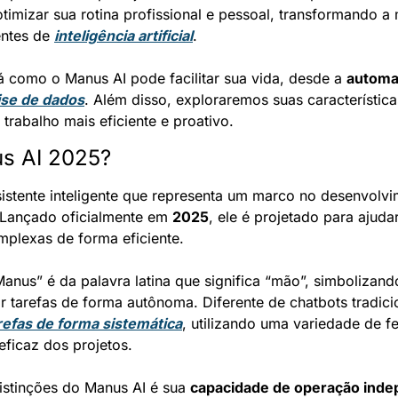
timizar sua rotina profissional e pessoal, transformando a
ntes de 
inteligência artificial
.
á como o Manus AI pode facilitar sua vida, desde a 
automa
ise de dados
. Além disso, exploraremos suas característica
trabalho mais eficiente e proativo.
s AI 2025?
sistente inteligente que representa um marco no desenvolvi
l. Lançado oficialmente em 
2025
, ele é projetado para ajudar
mplexas de forma eficiente.
nus” é da palavra latina que significa “mão”, simbolizand
refas de forma sistemática
, utilizando uma variedade de f
eficaz dos projetos.
istinções do Manus AI é sua 
capacidade de operação ind