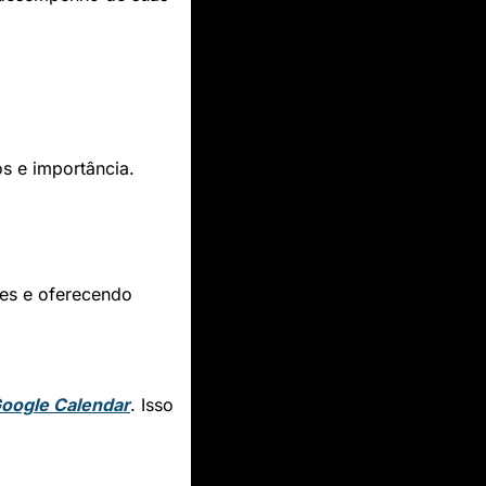
:
s e importância.
es e oferecendo 
oogle Calendar
. Isso 