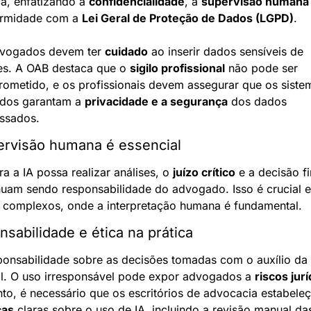
ca, enfatizando a 
confidencialidade
, a 
supervisão humana
rmidade com a 
Lei Geral de Proteção de Dados (LGPD)
.
vogados devem ter 
cuidado
 ao inserir dados sensíveis de 
tes. A OAB destaca que o 
sigilo profissional
 não pode ser 
ometido, e os profissionais devem assegurar que os sistem
zados garantam a 
privacidade e a segurança
 dos dados 
ssados.
ervisão humana é essencial
 a IA possa realizar análises, o 
juízo crítico
 e a decisão fin
nuam sendo responsabilidade do advogado. Isso é crucial e
 complexos, onde a interpretação humana é fundamental.
sabilidade e ética na prática
ponsabilidade sobre as decisões tomadas com o auxílio da I
al. O uso irresponsável pode expor advogados a 
riscos jur
cas
 claras sobre o uso de IA, incluindo a revisão manual das