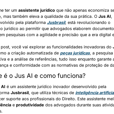
ne ter um 
assistente jurídico
 que não apenas economiza se
, mas também eleva a qualidade da sua prática. O 
Jus AI
, 
volvido pela plataforma 
Jusbrasil
, está revolucionando o 
io jurídico ao permitir que advogados elaborem documentos
zem pesquisas com a agilidade e precisão que a era digital 
 post, você vai explorar as funcionalidades inovadoras do 
omo a criação automatizada de 
peças jurídicas
, a pesquisa 
tiva e a análise de referências, tudo isso enquanto garante a
ança e conformidade com as normativas de proteção de d
 é o Jus AI e como funciona?
 AI
 é um assistente jurídico inovador desenvolvido pela 
forma 
Jusbrasil
, que utiliza técnicas de 
inteligência artificia
er suporte aos profissionais do Direito. Este assistente mel
iência
 e 
produtividade
 dos advogados durante suas ativida
s.