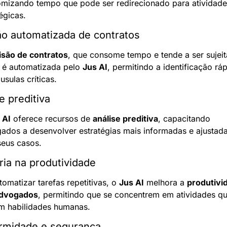
mizando tempo que pode ser redirecionado para atividades
égicas.
ão automatizada de contratos
isão de contratos
, que consome tempo e tende a ser sujeita
, é automatizada pelo 
Jus AI
, permitindo a identificação ráp
usulas críticas.
e preditiva
 AI
 oferece recursos de 
análise preditiva
, capacitando 
ados a desenvolver estratégias mais informadas e ajustada
seus casos.
ia na produtividade
omatizar tarefas repetitivas, o 
Jus AI
 melhora a 
produtivid
advogados
, permitindo que se concentrem em atividades qu
m habilidades humanas.
rmidade e segurança