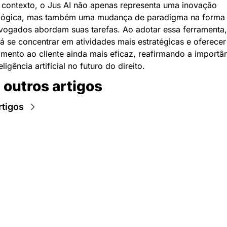
 contexto, o Jus AI não apenas representa uma inovação 
lógica, mas também uma mudança de paradigma na forma
vogados abordam suas tarefas. Ao adotar essa ferramenta,
á se concentrar em atividades mais estratégicas e oferecer
imento ao cliente ainda mais eficaz, reafirmando a importân
eligência artificial no futuro do direito.
 outros artigos
rtigos
Newsletter Data Hackers: 
Gratuita, sem spam, sem 
paywall.
Acompanhe essa todas a 