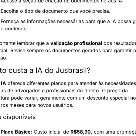
Acesse a seção de criação de documentos no Jus IA.
Escolha o tipo de documento que você precisa.
Forneça as informações necessárias para que a IA possa ge
o conteúdo.
ortante lembrar que a 
validação profissional
 dos resultados
cial. Revise sempre os documentos gerados para garantir a 
são.
o custa a IA do Jusbrasil?
 IA
 oferece diferentes planos para atender às necessidades 
das de advogados e profissionais do direito. O preço da 
atura pode variar, geralmente com um desconto especial nos
iros meses para novos usuários.
 disponíveis
Plano Básico
: Custo inicial de 
R$58,90
, com uma promoçã