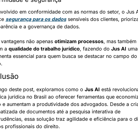
volvido em conformidade com as normas do setor, o Jus AI
ce 
segurança para os dados
 sensíveis dos clientes, prioriz
parência e a governança de dados.
 vantagens não apenas 
otimizam processos
, mas também 
m a 
qualidade do trabalho jurídico
, fazendo do 
Jus AI
 uma 
menta essencial para quem busca se destacar no campo do 
o.
lusão
ngo deste post, exploramos como o 
Jus AI
 está revolucion
tica jurídica no Brasil ao oferecer ferramentas que economi
 e aumentam a produtividade dos advogados. Desde a cria
atizada de documentos até a pesquisa interativa de 
rudências, essa solução traz agilidade e eficiência para o di
s profissionais do direito.