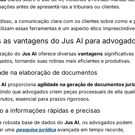
ações antes de apresentá-las a tribunais ou clientes.
disso, a comunicação clara com os clientes sobre como e p
tilizam essas ferramentas é um aspecto ético imprescindível
s as vantagens do Jus AI para advogad
ização do 
Jus AI
 oferece diversas 
vantagens
 significativas
ados, tornando suas rotinas mais eficientes e produtivas.
dade na elaboração de documentos
 AI
 proporciona 
agilidade na geração de documentos jurí
tindo que advogados criem peças processuais de alta quali
nutos, essencial para prazos rigorosos.
 a informações rápidas e precisas
 robusta base de dados do 
Jus AI
, os advogados podem 
ar uma 
pesquisa jurídica
 avançada em tempo recorde, 