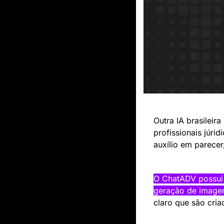
Outra IA brasileir
profissionais júri
auxílio em parecer
O ChatADV possui 
geração de imag
claro que são cri