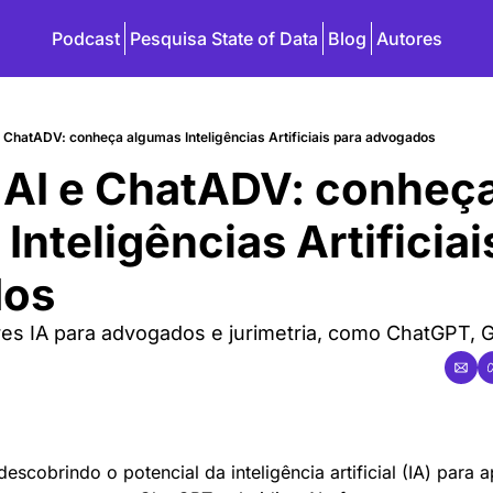
Podcast
Pesquisa State of Data
Blog
Autores
e ChatADV: conheça algumas Inteligências Artificiais para advogados
 AI e ChatADV: conheça
nteligências Artificiais
dos
es IA para advogados e jurimetria, como ChatGPT, Ge
scobrindo o potencial da inteligência artificial (IA) para a