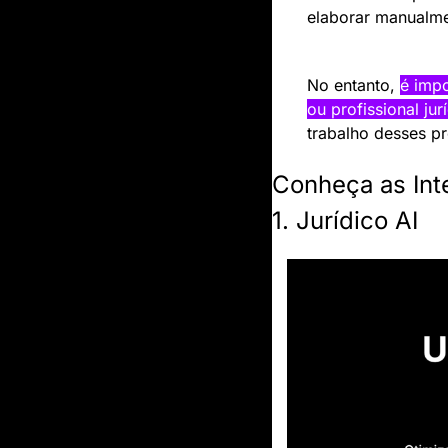
elaborar manualme
No entanto, 
é impo
ou profissional jur
trabalho desses pr
Conheça as Inte
1. Jurídico AI