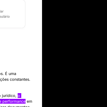
s. É uma 
ações constantes.
jurídico, 
o 
te performance
 em 