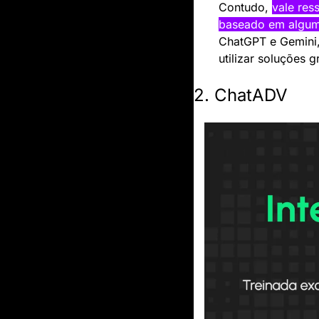
Contudo, 
vale res
baseado em alguma
ChatGPT e Gemini, 
utilizar soluções gr
2. ChatADV