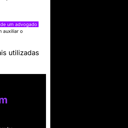
e de um advogado 
auxiliar o 
is utilizadas