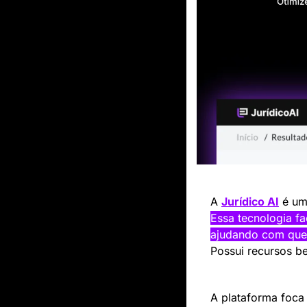
A 
Jurídico AI
Essa tecnologia fa
ajudando com que 
Possui recursos be
A plataforma foca 