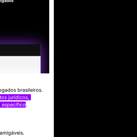
 é uma solução brasileira voltada para às necessidades dos advogados brasileiros. 
s jurídicos, 
 específico
. 
amigáveis. 