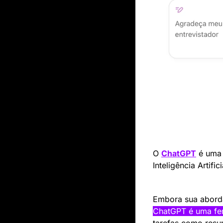
O 
ChatGPT
 é uma
Inteligência Artif
Embora sua aborda
ChatGPT é uma fer