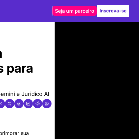
Seja um parceiro
Inscreva-se
 
 para 
mini e Juridico AI
primorar sua 