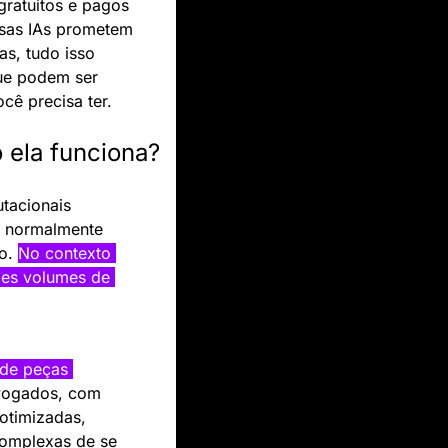
ratuitos e pagos 
ssas IAs prometem 
s, tudo isso 
ue podem ser 
ocê precisa ter.
o ela funciona?
tacionais 
 normalmente 
o. 
No contexto 
des volumes de 
de peças 
vogados, com 
otimizadas, 
omplexas de se 