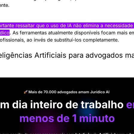
nte.
rtante ressaltar que o uso de IA não elimina a necessidad
ídico
. As ferramentas atualmente disponíveis focam mais em 
ofissionais, ao invés de substituí-los completamente.
ligências Artificiais para advogados ma