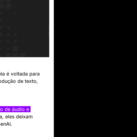
la é voltada para 
odução de texto, 
 de áudio e 
, eles deixam 
penAI.