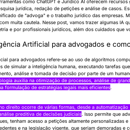
Ferramentas como ChatGPT e Juridico AI oferecem recursos g
squisa jurídica, redação de petições e análise de casos. E
nificado de "advoga" e o trabalho jurídico das empresas. Ma
 com muita cautela. Nesse post, vamos trazer algumas IA q
etria e por profissionais jurídicos, além dos cuidados que v
igência Artificial para advogados e com
ificial para advogados refere-se ao uso de algoritmos compu
 de simular a inteligência humana, executando tarefas que
ento, análise e tomada de decisão por parte de um human
nologia auxilia na otimização de processos, análise de gran
na formulação de estratégias legais mais eficientes
.
no direito ocorre de várias formas, desde a automatização 
nálise preditiva de decisões judiciais
. Isso permite que ad
ues, tenham acesso a petições altamente personalizadas e 
dentes e na legislação vigente, que seriam demoradas e c