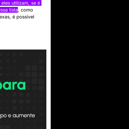
les utilizam, se é 
sa lista
, como 
xas, é possível 