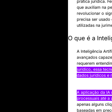
prática jurídica. 
que auxiliam na pe
revolucionar o sig
precisa ser usado
utilizadas na jurim
O que é a Intel
A Inteligência Art
avançados capazes
requerem entendim
jurídico, essa tec
dados jurídicos e 
A aplicação da IA 
processuais até a a
apenas alguns cliq
baseadas em prece