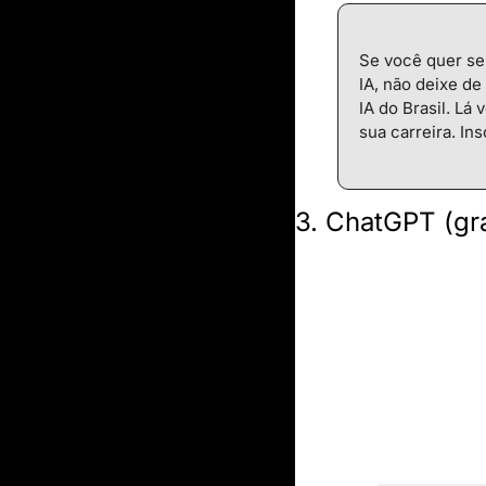
Se você quer se 
IA, não deixe de
IA do Brasil. Lá
sua carreira. In
3. ChatGPT (gra