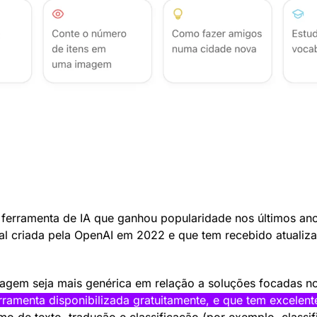
 ferramenta de IA que ganhou popularidade nos últimos ano
icial criada pela OpenAI em 2022 e que tem recebido atualiz
gem seja mais genérica em relação a soluções focadas no 
ramenta disponibilizada gratuitamente, e que tem excelen