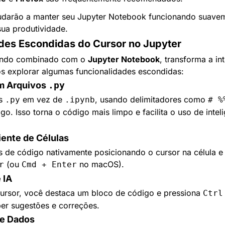
judarão a manter seu Jupyter Notebook funcionando suavem
ua produtividade.
des Escondidas do Cursor no Jupyter
ando combinado com o 
Jupyter Notebook
, transforma a in
s explorar algumas funcionalidades escondidas:
m Arquivos 
.py
s 
 em vez de 
, usando delimitadores como 
.py
.ipynb
# %
o. Isso torna o código mais limpo e facilita o uso de inteli
iente de Células
 (ou 
 no macOS).
r
Cmd + Enter
 IA
ursor, você destaca um bloco de código e pressiona 
Ctrl
eber sugestões e correções.
de Dados