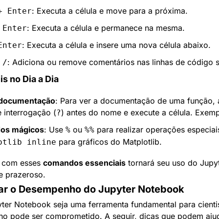
: Executa a célula e move para a próxima.
+ Enter
: Executa a célula e permanece na mesma.
 Enter
: Executa a célula e insere uma nova célula abaixo.
Enter
: Adiciona ou remove comentários nas linhas de código 
 /
s no Dia a Dia
a documentação
: Para ver a documentação de uma função, 
 interrogação (
) antes do nome e execute a célula. Exemp
?
os mágicos
: Use 
 ou 
%
%%
 para gráficos do Matplotlib.
otlib inline
e com esses 
comandos essenciais
 tornará seu uso do Jupy
 e prazeroso.
ar o Desempenho do Jupyter Notebook
er Notebook seja uma ferramenta fundamental para cientis
o pode ser comprometido. A seguir, dicas que podem ajuda