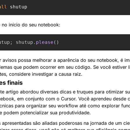
all 
e no início do seu notebook:
utup
;
shutup
.
please
()
 avisos possa melhorar a aparência do seu notebook, é imp
lemas que podem ocorrer em seu código. Se você estiver l
tes, considere investigar a causa raiz.
s finais
te artigo abordou diversas dicas e truques para otimizar su
tebook, em conjunto com o Cursor. Você aprendeu desde 
écnicas para organizar seu workflow até como explorar func
e podem potencializar sua produtividade.
 apresentadas são aliadas poderosas na jornada de um cien
inar essas dicas, você não só melhora sua eficiência com