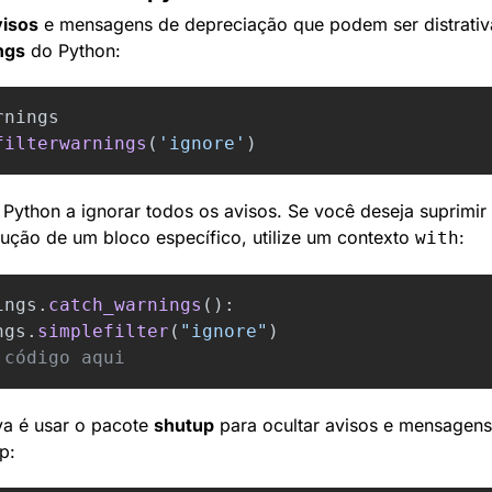
visos
 e mensagens de depreciação que podem ser distrativa
ngs
 do Python:
rnings
filterwarnings
(
'
ignore
'
)
 o Python a ignorar todos os avisos. Se você deseja suprimir
ução de um bloco específico, utilize um contexto 
:
with
ings
.
catch_warnings
():
ngs
.
simplefilter
(
"
ignore
"
)
va é usar o pacote 
shutup
 para ocultar avisos e mensagens 
p: