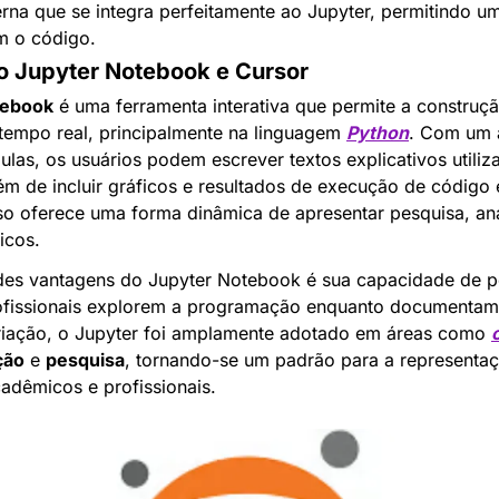
rna que se integra perfeitamente ao Jupyter, permitindo um
m o código.
o Jupyter Notebook e Cursor
tebook
 é uma ferramenta interativa que permite a construç
empo real, principalmente na linguagem 
Python
. Com um 
lém de incluir gráficos e resultados de execução de código
o oferece uma forma dinâmica de apresentar pesquisa, aná
icos.
es vantagens do Jupyter Notebook é sua capacidade de per
rofissionais explorem a programação enquanto documentam 
riação, o Jupyter foi amplamente adotado em áreas como 
ção
 e 
pesquisa
, tornando-se um padrão para a representaçã
adêmicos e profissionais.