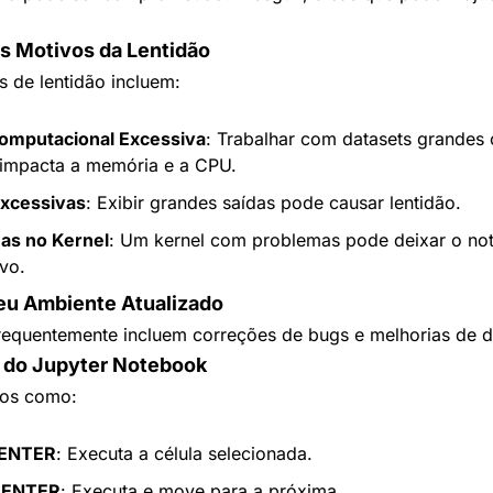
 os Motivos da Lentidão
 de lentidão incluem:
omputacional Excessiva
: Trabalhar com datasets grandes 
s impacta a memória e a CPU.
Excessivas
: Exibir grandes saídas pode causar lentidão.
as no Kernel
: Um kernel com problemas pode deixar o no
vo.
eu Ambiente Atualizado
frequentemente incluem correções de bugs e melhorias de
s do Jupyter Notebook
os como:
 ENTER
: Executa a célula selecionada.
 ENTER
: Executa e move para a próxima.