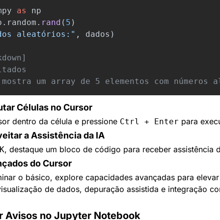
mpy
as
np
p
.
random
.
rand
(
5
)
dos aleatórios:
"
,
dados
)
down]

tados

tar Células no Cursor
or dentro da célula e pressione 
 para execu
Ctrl + Enter
eitar a Assistência da IA
, destaque um bloco de código para receber assistência d
K
çados do Cursor
nar o básico, explore capacidades avançadas para elevar 
isualização de dados, depuração assistida e integração co
r Avisos no Jupyter Notebook