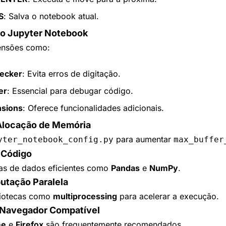
S
: Salva o notebook atual.
do Jupyter Notebook
ensões como:
hecker
: Evita erros de digitação.
er
: Essencial para debugar código.
sions
: Oferece funcionalidades adicionais.
Alocação de Memória
 para aumentar 
yter_notebook_config.py
max_buffer
 Código
uras de dados eficientes como 
Pandas
 e 
NumPy
.
putação Paralela
liotecas como 
multiprocessing
 para acelerar a execução.
 Navegador Compatível
me
 e 
Firefox
 são frequentemente recomendados.