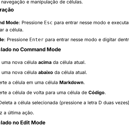
a navegação e manipulação de células.
ração
d Mode
: Pressione 
 para entrar nesse modo e executa
Esc
ar a célula.
de
: Pressione 
 para entrar nesse modo e digitar dentr
Enter
eclado no Command Mode
e uma nova célula 
acima
 da célula atual.
e uma nova célula 
abaixo
 da célula atual.
rte a célula em uma célula 
Markdown
.
rte a célula de volta para uma célula de 
Código
.
Deleta a célula selecionada (pressione a letra D duas vezes)
z a última ação.
clado no Edit Mode