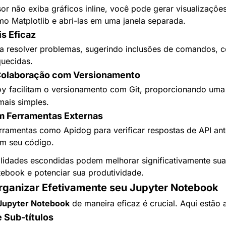
r não exiba gráficos inline, você pode gerar visualizaçõe
mo Matplotlib e abri-las em uma janela separada.
s Eficaz
ara resolver problemas, sugerindo inclusões de comandos, 
quecidas.
Colaboração com Versionamento
 facilitam o versionamento com Git, proporcionando um
py
mais simples.
m Ferramentas Externas
rramentas como Apidog para verificar respostas de API ant
em seu código.
lidades escondidas podem melhorar significativamente sua 
ebook e potenciar sua produtividade.
rganizar Efetivamente seu Jupyter Notebook
Jupyter Notebook
 de maneira eficaz é crucial. Aqui estão
e Sub-títulos