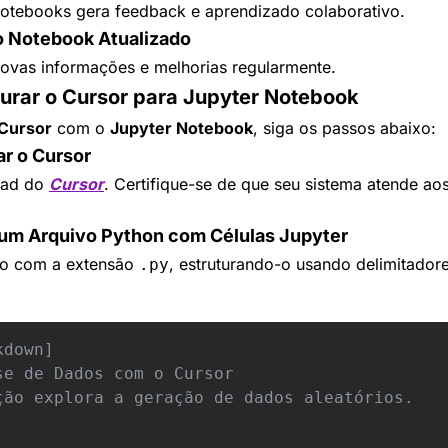
notebooks gera feedback e aprendizado colaborativo.
o Notebook Atualizado
ovas informações e melhorias regularmente.
rar o Cursor para Jupyter Notebook
Cursor
 com o 
Jupyter Notebook
, siga os passos abaixo:
ar o Cursor
ad do 
Cursor
. Certifique-se de que seu sistema atende aos 
r um Arquivo Python com Células Jupyter
vo com a extensão 
, estruturando-o usando delimitadores
.py
down]

se de Dados com o Cursor
