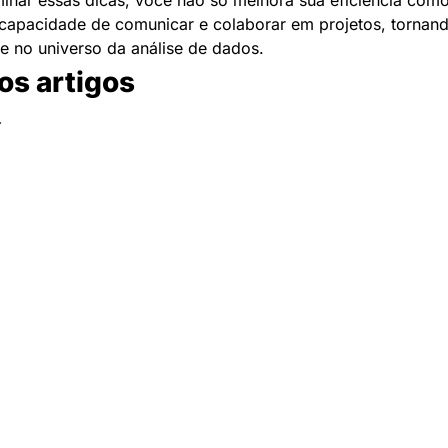
capacidade de comunicar e colaborar em projetos, tornand
te no universo da análise de dados.
os artigos
Newsletter Data Hackers: 
Gratuita, sem spam, sem 
paywall.
Acompanhe essa todas a 
Inscreva-se
novidades da área de 
dados e IA, na nossa 
Newsletter semanal.