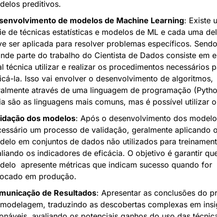
elos preditivos.
senvolvimento de modelos de Machine Learning
: Existe 
ie de técnicas estatísticas e modelos de ML e cada uma del
e ser aplicada para resolver problemas específicos. Sendo 
nde parte do trabalho do Cientista de Dados consiste em es
l técnica utilizar e realizar os procedimentos necessários p
icá-la. Isso vai envolver o desenvolvimento de algoritmos, 
almente através de uma linguagem de programação (Python 
ia são as linguagens mais comuns, mas é possível utilizar ou
lidação dos modelos
: Após o desenvolvimento dos modelos
essário um processo de validação, geralmente aplicando o
elo em conjuntos de dados não utilizados para treinament
liando os indicadores de eficácia. O objetivo é garantir que
elo  apresente métricas que indicam sucesso quando for 
locado em produção.
municação de Resultados
: Apresentar as conclusões do p
 modelagem, traduzindo as descobertas complexas em insig
onáveis, avaliando os potenciais ganhos do uso das técnica