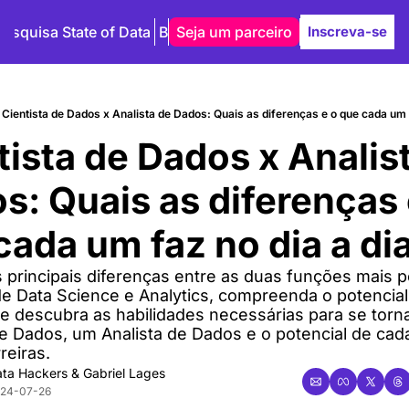
Pesquisa State of Data
Blog
Seja um parceiro
Autores
Inscreva-se
Cientista de Dados x Analista de Dados: Quais as diferenças e o que cada um 
tista de Dados x Analist
s: Quais as diferenças e
cada um faz no dia a di
principais diferenças entre as duas funções mais p
e Data Science e Analytics, compreenda o potencial
e descubra as habilidades necessárias para se torna
de Dados, um Analista de Dados e o potencial de cad
reiras.
ta Hackers
 & 
Gabriel Lages
24-07-26