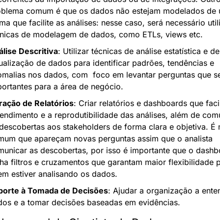
oblema comum é que os dados não estejam modelados de 
ma que facilite as análises: nesse caso, será necessário utili
cnicas de modelagem de dados, como ETLs, views etc.
lise Descritiva
: Utilizar técnicas de análise estatística e de 
ualização de dados para identificar padrões, tendências e 
malias nos dados, com  foco em levantar perguntas que se
ortantes para a área de negócio.
ração de Relatórios
: Criar relatórios e dashboards que facil
endimento e a reprodutibilidade das análises, além de comu
descobertas aos stakeholders de forma clara e objetiva. É m
mum que apareçam novas perguntas assim que o analista 
unicar as descobertas, por isso é importante que o dashb
ha filtros e cruzamentos que garantam maior flexibilidade p
m estiver analisando os dados.
porte à Tomada de Decisões
: Ajudar a organização a enten
dos e a tomar decisões baseadas em evidências.