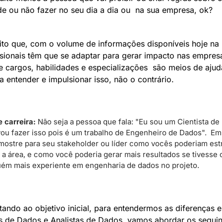
e ou não fazer no seu dia a dia ou  na sua empresa, ok? 
ito que, com o volume de informações disponíveis hoje na in
ssionais têm que se adaptar para gerar impacto nas empresa
 cargos, habilidades e especializações  são meios de ajuda
a entender e impulsionar isso, não o contrário.
e carreira:
 Não seja a pessoa que fala: "Eu sou um Cientista de
vou fazer isso pois é um trabalho de Engenheiro de Dados".  Em 
 mostre para seu stakeholder ou líder como vocês poderiam estr
 a área, e como você poderia gerar mais resultados se tivesse o
uém mais experiente em engenharia de dados no projeto.
ando ao objetivo inicial, para entendermos as diferenças en
as de Dados e Analistas de Dados, vamos abordar os seguint