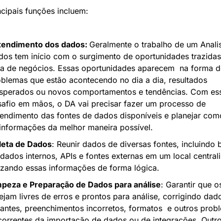
ncipais funções incluem:
tendimento dos dados: 
Geralmente o trabalho de um Analis
os tem início com o surgimento de oportunidades trazidas 
a de negócios. Essas oportunidades aparecem  na forma de
blemas que estão acontecendo no dia a dia, resultados 
esperados ou novos comportamentos e tendências. Com ess
afio em mãos, o DA vai precisar fazer um processo de 
endimento das fontes de dados disponíveis e planejar como
informações da melhor maneira possível.
leta de Dados
: Reunir dados de diversas fontes, incluindo 
dados internos, APIs e fontes externas em um local centrali
uzando essas informações de forma lógica.
mpeza e Preparação de Dados para análise
: Garantir que o
ejam livres de erros e prontos para análise, corrigindo dado
tantes, preenchimentos incorretos, formatos  e outros probl
orrentes da importação de dados ou de integrações. Outro