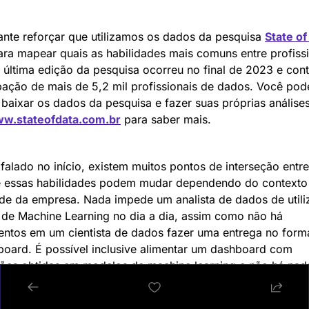
ante reforçar que utilizamos os dados da pesquisa 
State of
ara mapear quais as habilidades mais comuns entre profissi
 última edição da pesquisa ocorreu no final de 2023 e con
ipação de mais de 5,2 mil profissionais de dados. Você pode
 baixar os dados da pesquisa e fazer suas próprias análises
w.stateofdata.com.br
 para saber mais.
falado no início, existem muitos pontos de interseção entre 
e essas habilidades podem mudar dependendo do contexto 
de da empresa. Nada impede um analista de dados de utiliz
de Machine Learning no dia a dia, assim como não há 
ntos em um cientista de dados fazer uma entrega no forma
oard. É possível inclusive alimentar um dashboard com 
ões obtidas em modelos de machine learning e não há nada