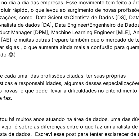
 no dia a dia das empresas. Esse movimento tem feito a áre
oluir rápido, o que levou ao surgimento de novas profissõe
izações, como  Data Scientist/Cientista de Dados [DS], Data
Analista de dados [DA], Data Engineer/Engenheiro de Dados
duct Manager [DPM], Machine Learning Engineer [MLE], Ana
 [AE]  e muitas outras (repare também que o mercado de te
ar siglas , o que aumenta ainda mais a confusão para quem 
do 
😂
) 
e cada uma  das profissões citadas  ter suas próprias 
ísticas e responsabilidades, algumas dessas especializações
o novas, o que pode  levar a dificuldades no entendimento 
 faz. 
ou há muitos anos atuando na área de dados, uma das dúv
 vejo  é sobre as diferenças entre o que faz um analista de
ista de dados.  Escrevi esse post para tentar esclarecer de 