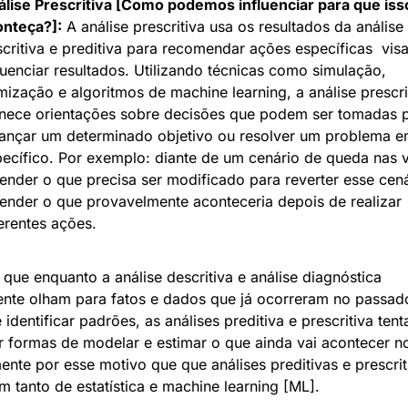
lise Prescritiva [Como podemos influenciar para que isso
onteça?]:
 A análise prescritiva usa os resultados da análise 
critiva e preditiva para recomendar ações específicas  visa
luenciar resultados. Utilizando técnicas como simulação, 
mização e algoritmos de machine learning, a análise prescrit
rnece orientações sobre decisões que podem ser tomadas p
cançar um determinado objetivo ou resolver um problema e
ecífico. Por exemplo: diante de um cenário de queda nas v
ender o que precisa ser modificado para reverter esse cenár
ender o que provavelmente aconteceria depois de realizar 
erentes ações.
que enquanto a análise descritiva e análise diagnóstica 
nte olham para fatos e dados que já ocorreram no passado
e identificar padrões, as análises preditiva e prescritiva tent
r formas de modelar e estimar o que ainda vai acontecer no 
ente por esse motivo que que análises preditivas e prescriti
 tanto de estatística e machine learning [ML].