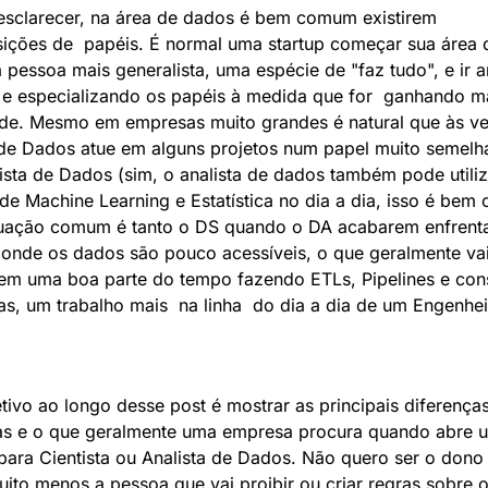
esclarecer, na área de dados é bem comum existirem 
ições de  papéis. É normal uma startup começar sua área 
pessoa mais generalista, uma espécie de "faz tudo", e ir a
 e especializando os papéis à medida que for  ganhando ma
de. Mesmo em empresas muito grandes é natural que às ve
 de Dados atue em alguns projetos num papel muito semelha
ista de Dados (sim, o analista de dados também pode utiliza
 de Machine Learning e Estatística no dia a dia, isso é bem
tuação comum é tanto o DS quando o DA acabarem enfrent
 onde os dados são pouco acessíveis, o que geralmente vai 
em uma boa parte do tempo fazendo ETLs, Pipelines e cons
s, um trabalho mais  na linha  do dia a dia de um Engenhei
tivo ao longo desse post é mostrar as principais diferenças 
nas e o que geralmente uma empresa procura quando abre 
para Cientista ou Analista de Dados. Não quero ser o dono 
uito menos a pessoa que vai proibir ou criar regras sobre o