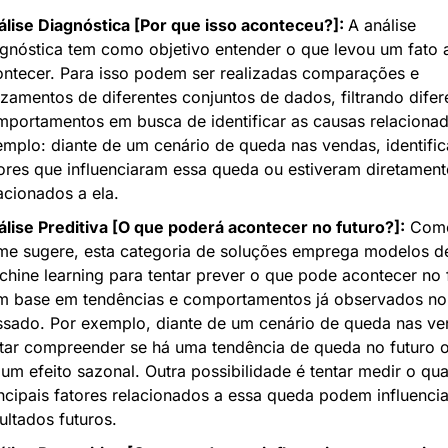
lise Diagnóstica [Por que isso aconteceu?]: 
A análise 
gnóstica tem como objetivo entender o que levou um fato a
ntecer. Para isso podem ser realizadas comparações e 
zamentos de diferentes conjuntos de dados, filtrando difere
portamentos em busca de identificar as causas relacionada
mplo: diante de um cenário de queda nas vendas, identifica
ores que influenciaram essa queda ou estiveram diretamente
acionados a ela.
lise Preditiva [O que poderá acontecer no futuro?]:
 Como
me sugere, esta categoria de soluções emprega modelos de
hine learning para tentar prever o que pode acontecer no f
m base em tendências e comportamentos já observados no 
sado. Por exemplo, diante de um cenário de queda nas ven
tar compreender se há uma tendência de queda no futuro o
 um efeito sazonal. Outra possibilidade é tentar medir o qua
ncipais fatores relacionados a essa queda podem influencia
ultados futuros.