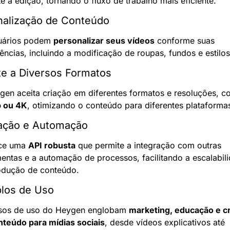
e a edição, tornando o fluxo de trabalho mais eficiente.
nalização de Conteúdo
uários podem 
personalizar seus vídeos
 conforme suas 
ências, incluindo a modificação de roupas, fundos e estilos
e a Diversos Formatos
 ou 4K
, otimizando o conteúdo para diferentes plataforma
ração e Automação
ce uma 
API robusta
 que permite a integração com outras 
entas e a automação de processos, facilitando a escalabili
odução de conteúdo.
los de Uso
sos de uso do Heygen englobam 
marketing, educação e cr
nteúdo para mídias sociais
, desde vídeos explicativos até 