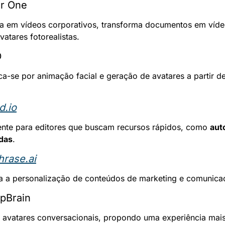
ur One
a em vídeos corporativos, transforma documentos em víde
atares fotorealistas.
D
a-se por animação facial e geração de avatares a partir de
d.io
ente para editores que buscam recursos rápidos, como 
auto
das
.
hrase.ai
a a personalização de conteúdos de marketing e comunica
pBrain
a avatares conversacionais, propondo uma experiência mais