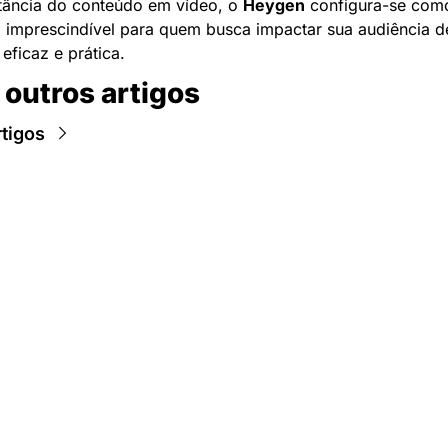
tância do conteúdo em vídeo, o 
Heygen
 configura-se com
 imprescindível para quem busca impactar sua audiência de
eficaz e prática.
 outros artigos
rtigos
Newsletter Data Hackers: 
Gratuita, sem spam, sem 
paywall.
Acompanhe essa todas a 
Inscreva-se
novidades da área de 
dados e IA, na nossa 
Newsletter semanal.