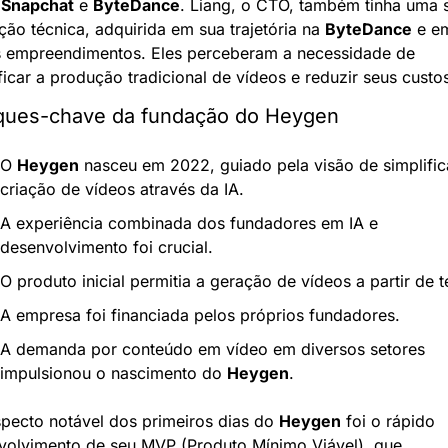
 
Snapchat
 e 
ByteDance
. Liang, o CTO, também tinha uma s
ão técnica, adquirida em sua trajetória na 
ByteDance
 e em
s empreendimentos. Eles perceberam a necessidade de 
ficar a produção tradicional de vídeos e reduzir seus custo
ques-chave da fundação do Heygen
O 
Heygen
 nasceu em 2022, guiado pela visão de simplifica
criação de vídeos através da IA.
A experiência combinada dos fundadores em IA e 
desenvolvimento foi crucial.
O produto inicial permitia a geração de vídeos a partir de t
A empresa foi financiada pelos próprios fundadores.
A demanda por conteúdo em vídeo em diversos setores 
impulsionou o nascimento do 
Heygen
.
pecto notável dos primeiros dias do 
Heygen
 foi o rápido 
volvimento de seu MVP (Produto Mínimo Viável), que 