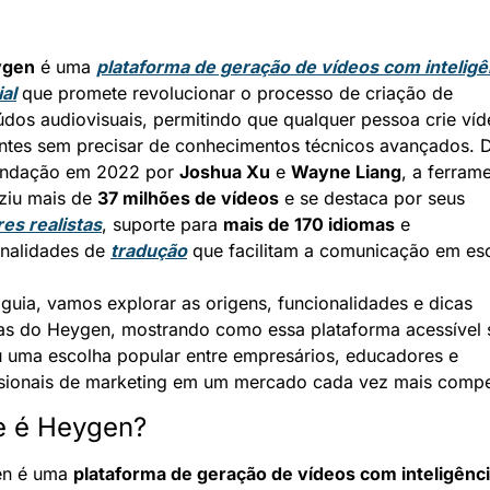
ygen
 é uma 
plataforma de geração de vídeos com inteligên
ial
 que promete revolucionar o processo de criação de 
dos audiovisuais, permitindo que qualquer pessoa crie víd
antes sem precisar de conhecimentos técnicos avançados. D
undação em 2022 por 
Joshua Xu
 e 
Wayne Liang
, a ferrame
ziu mais de 
37 milhões de vídeos
 e se destaca por seus 
es realistas
, suporte para 
mais de 170 idiomas
 e 
nalidades de 
tradução
 que facilitam a comunicação em esc
guia, vamos explorar as origens, funcionalidades e dicas 
cas do Heygen, mostrando como essa plataforma acessível s
u uma escolha popular entre empresários, educadores e 
ssionais de marketing em um mercado cada vez mais compet
e é Heygen?
n é uma 
plataforma de geração de vídeos com inteligênci