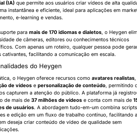
ial (IA)
 que permite aos usuários criar vídeos de alta qualid
ma instantânea e eficiente, ideal para aplicações em market
mento, e-learning e vendas.
uporte para 
mais de 170 idiomas e dialetos
, o Heygen elim
sidade de câmeras, editores ou conhecimentos técnicos 
íficos. Com apenas um roteiro, qualquer pessoa pode gerar
 cativantes, facilitando a comunicação em escala.
onalidades do Heygen
ática, o Heygen oferece recursos como 
avatares realistas
,
ção de vídeos
 e 
personalização de conteúdo
, permitindo q
os capturem a atenção do público. A plataforma já registrou
ão de mais de 
37 milhões de vídeos
 e conta com mais de 
15
es de usuários
. A abordagem tudo-em-um combina scripts,
es e edição em um fluxo de trabalho contínuo, facilitando a
em deseja criar conteúdo de vídeo de qualidade sem 
icações.