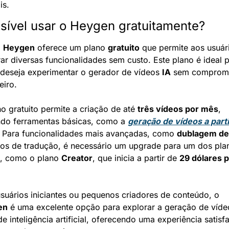
is.
sível usar o Heygen gratuitamente?
 
Heygen
 oferece um plano 
gratuito
 que permite aos usuári
ar diversas funcionalidades sem custo. Este plano é ideal p
deseja experimentar o gerador de vídeos 
IA
 sem compromi
eiro.
o gratuito permite a criação de até 
três vídeos por mês
, 
ndo ferramentas básicas, como a 
geração de vídeos a parti
. Para funcionalidades mais avançadas, como 
dublagem de
sos de tradução, é necessário um upgrade para um dos plan
, como o plano 
Creator
, que inicia a partir de 
29 dólares p
Para usuários iniciantes ou pequenos criadores de conteúdo, o 
en
 é uma excelente opção para explorar a geração de vídeo
e inteligência artificial, oferecendo uma experiência satisfat