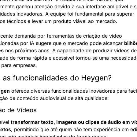
amente ganhou atenção devido à sua interface amigável e s
idades inovadoras. A equipe foi fundamental para superar 
ios técnicos e levar um produto viável ao mercado.
scente demanda por ferramentas de criação de vídeo 
sionadas por IA sugere que o mercado pode alcançar 
bilhõ
es
 nos próximos anos. A capacidade de produzir vídeos de a
dade de forma rápida e acessível tornou-se uma necessidade
a para empresas.
 as funcionalidades do Heygen?
ygen
 oferece diversas funcionalidades inovadoras para facili
ção de conteúdo audiovisual de alta qualidade:
ão de Vídeos
ível 
transformar texto, imagens ou clipes de áudio em ví
etos
, permitindo que até quem não tem experiência em edi
eo crie materiais impactantes de forma rápida.