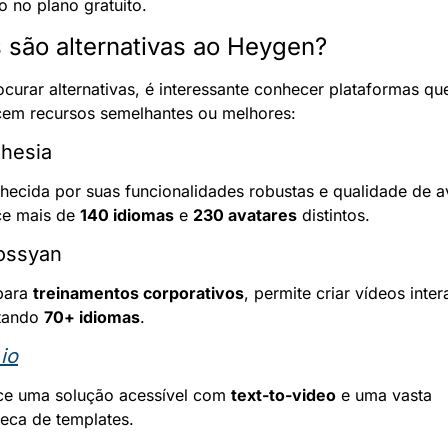
 no plano gratuito.
 são alternativas ao Heygen?
curar alternativas, é interessante conhecer plataformas que
cem recursos semelhantes ou melhores:
thesia
ecida por suas funcionalidades robustas e qualidade de av
ce mais de 
140 idiomas
 e 
230 avatares
 distintos.
ossyan
para 
treinamentos corporativos
, permite criar vídeos intera
tando 
70+ idiomas
.
.io
ce uma solução acessível com 
text-to-video
 e uma vasta 
teca de templates.