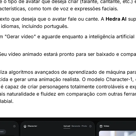
 o tipo de avatar que deseja criar (falante, cantante, etc.) 
acterísticas, como tom de voz e expressões faciais.
 texto que deseja que o avatar fale ou cante. A 
Hedra AI
 sup
 idiomas, incluindo português.
m "Gerar vídeo" e aguarde enquanto a inteligência artificial 
Seu vídeo animado estará pronto para ser baixado e compar
iliza algoritmos avançados de aprendizado de máquina para 
ida e gerar uma animação realista. O modelo Character-1, 
é capaz de criar personagens totalmente controláveis e exp
is naturalidade e fluidez em comparação com outras ferra
labial.