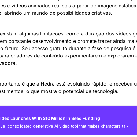
tes e vídeos animados realistas a partir de imagens estáticas
, abrindo um mundo de possibilidades criativas.
 em constante desenvolvimento e promete trazer ainda mais
 futuro. Seu acesso gratuito durante a fase de pesquisa é 
para criadores de conteúdo experimentarem e explorarem e
vadora.
portante é que a Hedra está evoluindo rápido, e recebeu 
stimentos, o que mostra o potencial da tecnologia.
ideo Launches With $10 Million In Seed Funding
e, consolidated generative AI video tool that makes characters talk.  