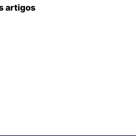
s artigos
Newsletter Data Hackers: 
Gratuita, sem spam, sem 
paywall.
Acompanhe essa todas a 
Inscreva-se
novidades da área de 
dados e IA, na nossa 
Newsletter semanal.
© 2026 Data Hackers, todos os direitos reservados.
Powered by beehiiv