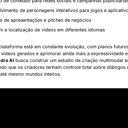
 de conteúdo para redes sociais e campanhas publicitária
vimento de personagens interativos para jogos e aplicativ
 de apresentações e pitches de negócios
 e localização de vídeos em diferentes idiomas
plataforma está em constante evolução, com planos futuros
vídeos gerados e aprimorar ainda mais a expressividade e 
dra AI
 busca construir um estúdio de criação multimodal ac
ndo que os criadores tenham controle total sobre diálogos 
até mesmo mundos inteiros.