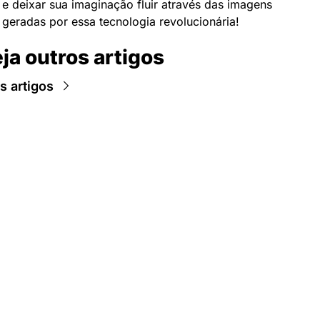
e deixar sua imaginação fluir através das imagens 
geradas por essa tecnologia revolucionária!
ja outros artigos
s artigos
Newsletter Data Hackers: 
Gratuita, sem spam, sem 
paywall.
Acompanhe essa todas a 
Inscreva-se
novidades da área de 
dados e IA, na nossa 
Newsletter semanal.