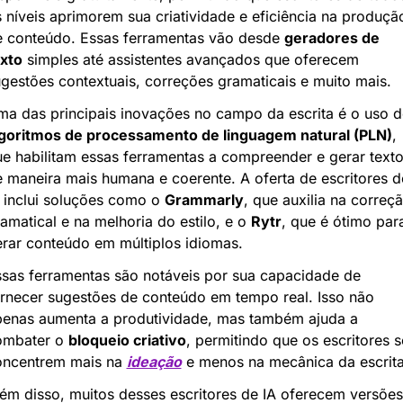
 níveis aprimorem sua criatividade e eficiência na produção
 conteúdo. Essas ferramentas vão desde 
geradores de 
xto
 simples até assistentes avançados que oferecem 
gestões contextuais, correções gramaticais e muito mais.
lgoritmos de processamento de linguagem natural (PLN)
, 
e habilitam essas ferramentas a compreender e gerar texto
 maneira mais humana e coerente. A oferta de escritores de
 inclui soluções como o 
Grammarly
, que auxilia na correçã
amatical e na melhoria do estilo, e o 
Rytr
, que é ótimo para
rar conteúdo em múltiplos idiomas.
sas ferramentas são notáveis por sua capacidade de 
rnecer sugestões de conteúdo em tempo real. Isso não 
enas aumenta a produtividade, mas também ajuda a 
ombater o 
bloqueio criativo
, permitindo que os escritores se
oncentrem mais na 
ideação
 e menos na mecânica da escrita
ém disso, muitos desses escritores de IA oferecem versões 