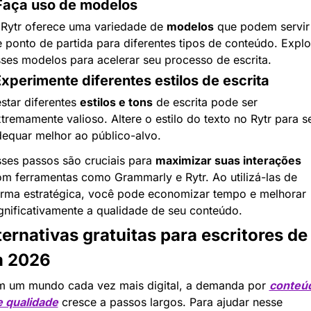
Faça uso de modelos
Rytr oferece uma variedade de 
modelos
 que podem servir 
 ponto de partida para diferentes tipos de conteúdo. Explor
ses modelos para acelerar seu processo de escrita.
Experimente diferentes estilos de escrita
star diferentes 
estilos e tons
 de escrita pode ser 
tremamente valioso. Altere o estilo do texto no Rytr para se
equar melhor ao público-alvo.
ses passos são cruciais para 
maximizar suas interações
m ferramentas como Grammarly e Rytr. Ao utilizá-las de 
rma estratégica, você pode economizar tempo e melhorar 
gnificativamente a qualidade de seu conteúdo.
ternativas gratuitas para escritores de 
 2026
 um mundo cada vez mais digital, a demanda por 
conteúd
e qualidade
 cresce a passos largos. Para ajudar nesse 