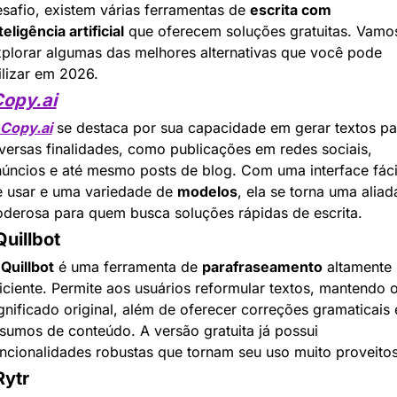
safio, existem várias ferramentas de 
escrita com 
teligência artificial
 que oferecem soluções gratuitas. Vamos
plorar algumas das melhores alternativas que você pode 
ilizar em 2026.
opy.ai
Copy.ai
 se destaca por sua capacidade em gerar textos par
versas finalidades, como publicações em redes sociais, 
úncios e até mesmo posts de blog. Com uma interface fácil
 usar e uma variedade de 
modelos
, ela se torna uma aliada
derosa para quem busca soluções rápidas de escrita.
Quillbot
 
Quillbot
 é uma ferramenta de 
parafraseamento
 altamente 
iciente. Permite aos usuários reformular textos, mantendo o
gnificado original, além de oferecer correções gramaticais e
sumos de conteúdo. A versão gratuita já possui 
ncionalidades robustas que tornam seu uso muito proveito
Rytr