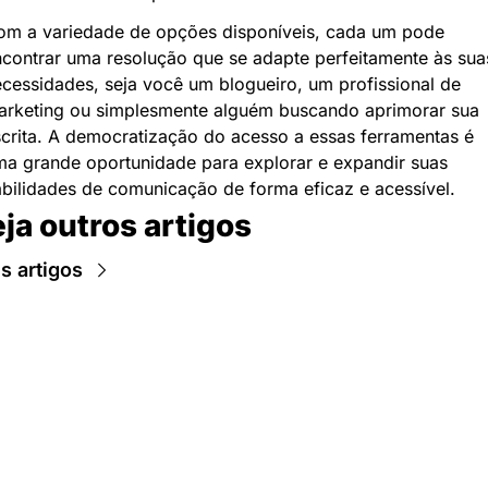
m a variedade de opções disponíveis, cada um pode 
contrar uma resolução que se adapte perfeitamente às suas
cessidades, seja você um blogueiro, um profissional de 
rketing ou simplesmente alguém buscando aprimorar sua 
crita. A democratização do acesso a essas ferramentas é 
a grande oportunidade para explorar e expandir suas 
bilidades de comunicação de forma eficaz e acessível.
ja outros artigos
s artigos
Newsletter Data Hackers: 
Gratuita, sem spam, sem 
paywall.