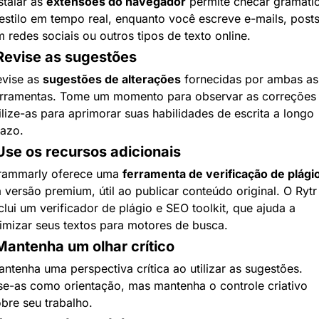
stalar as 
extensões do navegador
 permite checar gramátic
estilo em tempo real, enquanto você escreve e-mails, posts
 redes sociais ou outros tipos de texto online.
Revise as sugestões
vise as 
sugestões de alterações
 fornecidas por ambas as 
rramentas. Tome um momento para observar as correções 
ilize-as para aprimorar suas habilidades de escrita a longo 
azo.
Use os recursos adicionais
rammarly oferece uma 
ferramenta de verificação de plági
 versão premium, útil ao publicar conteúdo original. O Rytr 
clui um verificador de plágio e SEO toolkit, que ajuda a 
imizar seus textos para motores de busca.
Mantenha um olhar crítico
ntenha uma perspectiva crítica ao utilizar as sugestões. 
e-as como orientação, mas mantenha o controle criativo 
bre seu trabalho.