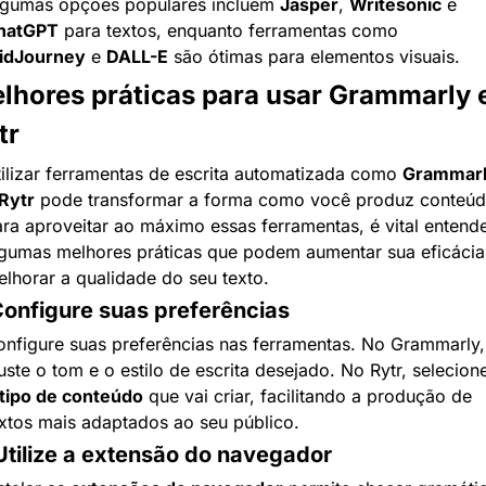
lgumas opções populares incluem 
Jasper
, 
Writesonic
 e 
hatGPT
 para textos, enquanto ferramentas como 
idJourney
 e 
DALL-E
 são ótimas para elementos visuais.
lhores práticas para usar Grammarly e
tr
ilizar ferramentas de escrita automatizada como 
Grammar
Rytr
 pode transformar a forma como você produz conteúdo
ra aproveitar ao máximo essas ferramentas, é vital entende
gumas melhores práticas que podem aumentar sua eficácia 
lhorar a qualidade do seu texto.
Configure suas preferências
nfigure suas preferências nas ferramentas. No Grammarly, 
uste o tom e o estilo de escrita desejado. No Rytr, selecione
tipo de conteúdo
 que vai criar, facilitando a produção de 
xtos mais adaptados ao seu público.
Utilize a extensão do navegador