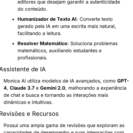
editores que desejam garantir a autenticidade 
do conteúdo.
Humanizador de Texto AI
: Converte texto 
gerado pela IA em uma escrita mais natural, 
facilitando a leitura.
Resolver Matemático
: Soluciona problemas 
matemáticos, auxiliando estudantes e 
profissionais.
Assistente de IA
Monica AI utiliza modelos de IA avançados, como 
GPT-
4
, 
Claude 3.7
 e 
Gemini 2.0
, melhorando a experiência 
de chat e busca e tornando as interações mais 
dinâmicas e intuitivas.
Revisões e Recursos
Possui uma ampla gama de revisões que exploram as 
capacidades de desempenho e suas integrações com 