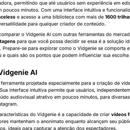
dora, permitindo que até usuários sem experiência em edi
m poucos minutos. Com uma interface intuitiva e funcionali
aceless
 e acesso a uma biblioteca com mais de 
1600 trilh
versatilidade para qualquer criador de conteúdo.
tagens
 para que você possa decidir se essa é a solução ide
s. Prepare-se para explorar como o Vidgenie se comporta e
s e quais são os pontos que podem influenciar sua escolha n
Vidgenie AI
 ferramenta projetada especialmente para a criação de víd
l. Sua interface intuitiva permite que usuários, independente
eúdo audiovisual atrativo em poucos minutos, para diversa
stagram.
racterísticas do Vidgenie é a capacidade de criar 
vídeos 
dores mantenham o anonimato enquanto alcançam seu públi
tos, ideais para capturar a atenção dos espectadores.