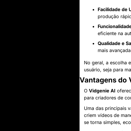
Facilidade de 
produção rápid
Funcionalidad
eficiente na a
Qualidade e Sa
mais avançada
No geral, a escolha 
usuário, seja para m
Vantagens do V
O 
Vidgenie AI
 ofere
para criadores de c
Uma das principais v
criem vídeos de manei
se torna simples, e