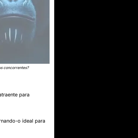
us concorrentes?
traente para 
rnando-o ideal para 