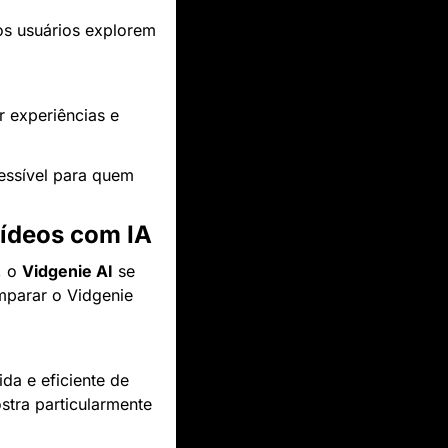
os usuários explorem 
 experiências e 
essível para quem 
ídeos com IA
, o 
Vidgenie AI
 se 
parar o Vidgenie 
da e eficiente de 
tra particularmente 