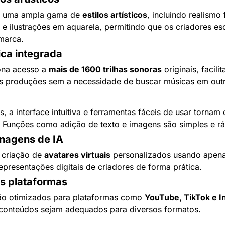
e uma ampla gama de 
estilos artísticos
, incluindo realismo 
 e ilustrações em aquarela, permitindo que os criadores es
 marca.
ica integrada
ona acesso a 
mais de 1600 trilhas sonoras
 originais, facil
as produções sem a necessidade de buscar músicas em outr
, a interface intuitiva e ferramentas fáceis de usar tornam
. Funções como adição de texto e imagens são simples e rá
nagens de IA
 criação de 
avatares virtuais
 personalizados usando apena
epresentações digitais de criadores de forma prática.
as plataformas
ão otimizados para plataformas como 
YouTube, TikTok e 
conteúdos sejam adequados para diversos formatos.