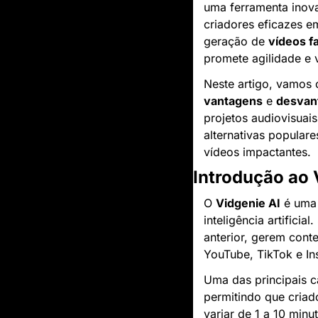
uma ferramenta inova
criadores eficazes e
geração de 
vídeos f
promete agilidade e 
vantagens
 e 
desvan
projetos audiovisuai
alternativas populare
vídeos impactantes.
Introdução ao 
O 
Vidgenie AI
 é uma
inteligência artificia
anterior, gerem cont
YouTube, TikTok e In
Uma das principais ca
permitindo que cria
variar de 1 a 10 minu