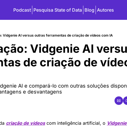
Podcast
Pesquisa State of Data
Blog
Autores
: Vidgenie AI versus outras ferramentas de criação de vídeos com IA
̧ão: Vidgenie AI versu
tas de criação de víd
dgenie AI e compará-lo com outras soluções disponi
antagens e desvantagens
da 
criação de vídeos
 com inteligência artificial, o 
Vidgenie