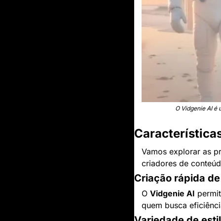
O Vidgenie AI é
Característica
Vamos explorar as pr
criadores de conteúd
Criação rápida de
O 
Vidgenie AI
 permi
quem busca eficiênci
Variedade de estil