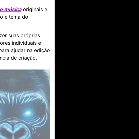
de música
 originais e 
lo e tema do 
er suas próprias 
res individuais e 
para ajudar na edição 
ncia de criação.