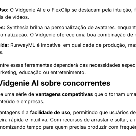
Uso:
 O Vidgenie AI e o FlexClip se destacam pela intuição, fa
a de vídeos.
es:
 Synthesia brilha na personalização de avatares, enquanto
utomatização. O Vidgenie oferece uma boa combinação de 
ída:
 RunwayML é imbatível em qualidade de produção, mas 
s.
entre essas ferramentas dependerá das necessidades especí
arketing, educação ou entretenimento.
idgenie AI sobre concorrentes
ce uma série de 
vantagens competitivas
 que o tornam uma 
onteúdo e empresas.
antagens é a 
facilidade de uso
, permitindo que usuários de 
ra rápida e intuitiva. Com recursos de arrastar e soltar, 
conomizando tempo para quem precisa produzir com frequên