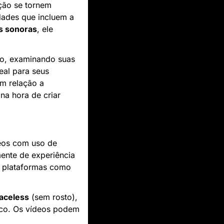
ção se tornem 
dades que incluem a 
as sonoras
, ele 
Neste artigo, vamos comparar o Vidgenie AI com outras ferramentas do mercado, examinando suas 
al para seus 
m relação a 
a hora de criar 
eos com uso de 
mente de experiência 
s plataformas como 
faceless
 (sem rosto), 
co. Os vídeos podem 