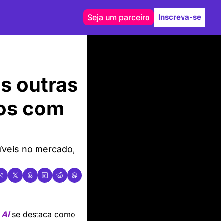
Seja um parceiro
Inscreva-se
s outras 
eos com 
́veis no mercado, 
 AI
 se destaca como 