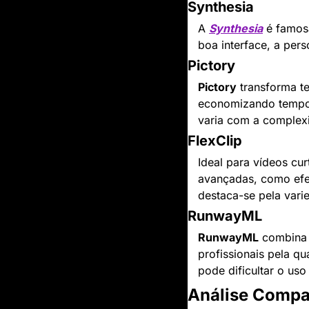
Synthesia
A 
Synthesia
 é famos
boa interface, a pers
Pictory
Pictory
 transforma t
economizando tempo 
varia com a complexi
FlexClip
Ideal para vídeos cur
avançadas, como efei
destaca-se pela vari
RunwayML
RunwayML
 combina 
profissionais pela q
pode dificultar o uso 
Análise Compa