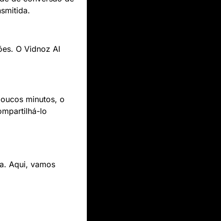
smitida.
es. O Vidnoz AI 
Após realizar todas as edições e ajustes, clique no botão de "gerar vídeo". Em poucos minutos, o 
mpartilhá-lo 
a. Aqui, vamos 