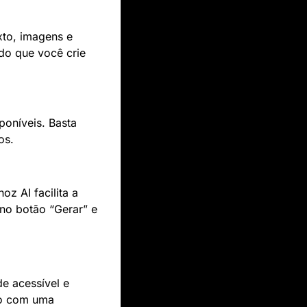
to, imagens e 
do que você crie 
poníveis. Basta 
os.
z AI facilita a 
o botão “Gerar” e 
e acessível e 
o com uma 