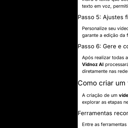
texto em voz, permit
Passo 5: Ajustes f
Personalize seu víde
garante a edição da f
Passo 6: Gere e c
Vidnoz AI
 processará
diretamente nas redes
Como criar um 
A criação de um 
víd
explorar as etapas ne
Ferramentas rec
Entre as ferramentas