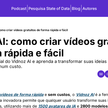
Podcast
Pesquisa State of Data
Blog
Autores
mo criar vídeos gratuitos de forma rápida e fácil
I: como criar vídeos gr
rápida e fácil
l do Vidnoz AI e aprenda a transformar suas ideias 
hum custo.
 vídeos de forma rápida
 e 
sem custos
, o 
Vidnoz AI
 é a fer
a inovadora permite que qualquer usuário transforme suas 
s, utilizando mais de 
1500 avatares de IA
 e 
2800 modelos