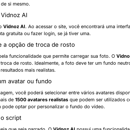
l de si mesmo.
 Vidnoz AI
o 
Vidnoz AI
. Ao acessar o site, você encontrará uma interf
a gratuita ou fazer login, se já tiver uma.
e a opção de troca de rosto
pela funcionalidade que permite carregar sua foto. O 
Vidno
troca de rosto. Idealmente, a foto deve ter um fundo neutro
resultados mais realistas.
um avatar ou fundo
agem, você poderá selecionar entre vários avatares disponí
ais de 
1500 avatares realistas
 que podem ser utilizados 
pode optar por personalizar o fundo do vídeo.
o script
seja que seja narrado. O 
Vidnoz AI
 possui uma funcionalid