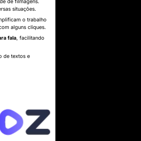
e de filmagens. 
rsas situações.
plificam o trabalho 
com alguns cliques.
ra fala
, facilitando 
 de textos e 