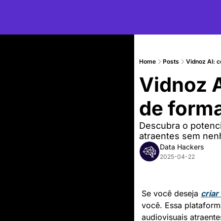
Home
Posts
Vidnoz AI: co
Vidnoz A
de forma 
Descubra o potencia
atraentes sem nen
Data Hackers
2025-04-22
Se você deseja 
criar
você. Essa plataform
audiovisuais atraente