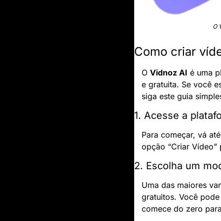
O 
Como criar víd
O 
Vidnoz AI
 é uma p
e gratuita. Se você e
siga este guia simple
1. Acesse a plataf
Para começar, vá até 
opção “Criar Vídeo” 
2. Escolha um mo
Uma das maiores vant
gratuitos. Você pode
comece do zero para