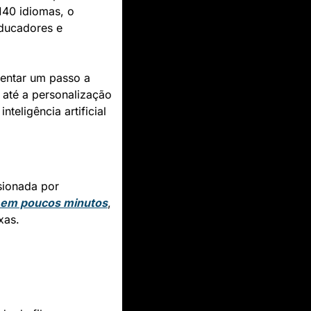
40 idiomas, o 
ducadores e 
entar um passo a 
até a personalização 
eligência artificial 
ionada por 
s em poucos minutos
, 
xas.