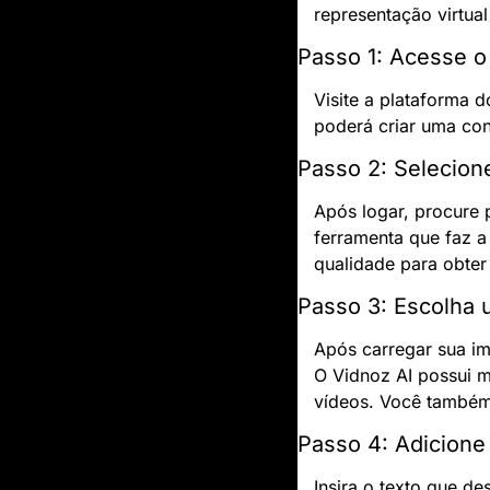
representação virtua
Passo 1: Acesse o
Visite a plataforma d
poderá criar uma cont
Passo 2: Selecion
Após logar, procure 
ferramenta que faz a 
qualidade para obter 
Passo 3: Escolha 
Após carregar sua im
O Vidnoz AI possui m
vídeos. Você também 
Passo 4: Adicione 
Insira o texto que de