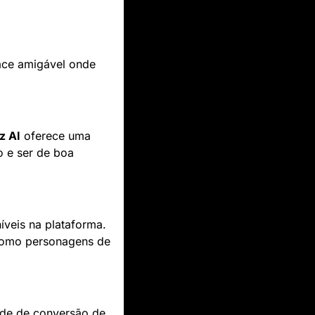
ace amigável onde 
z AI
 oferece uma 
 e ser de boa 
veis na plataforma. 
como personagens de 
ade de conversão de 