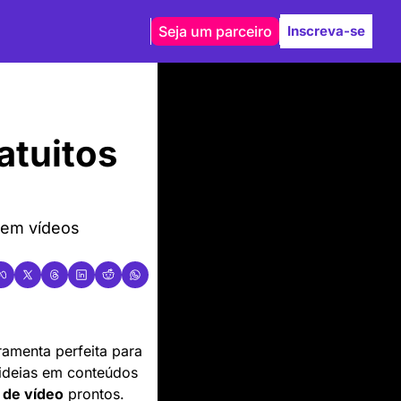
Seja um parceiro
Inscreva-se
atuitos 
em vídeos 
ramenta perfeita para 
ideias em conteúdos 
 de vídeo
 prontos. 