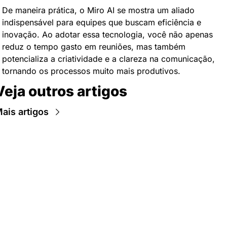
De maneira prática, o Miro AI se mostra um aliado 
indispensável para equipes que buscam eficiência e 
inovação. Ao adotar essa tecnologia, você não apenas 
reduz o tempo gasto em reuniões, mas também 
potencializa a criatividade e a clareza na comunicação, 
tornando os processos muito mais produtivos.
Veja outros artigos
ais artigos
Newsletter Data Hackers: 
Gratuita, sem spam, sem 
paywall.