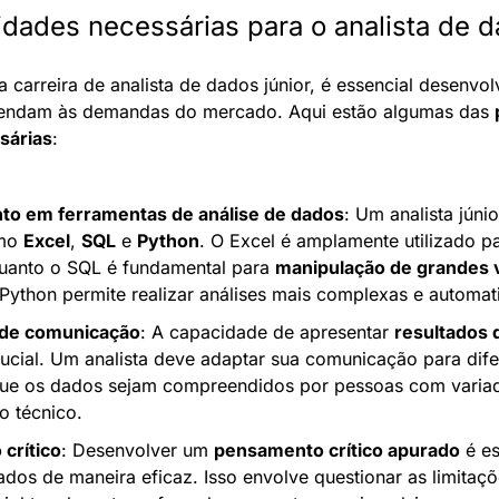
lidades necessárias para o analista de d
a carreira de analista de dados júnior, é essencial desenvolv
tendam às demandas do mercado. Aqui estão algumas das 
sárias
:
o em ferramentas de análise de dados
: Um analista júni
mo 
Excel
, 
SQL
 e 
Python
. O Excel é amplamente utilizado pa
uanto o SQL é fundamental para 
manipulação de grandes 
 Python permite realizar análises mais complexas e automati
 de comunicação
: A capacidade de apresentar 
resultados d
rucial. Um analista deve adaptar sua comunicação para difer
que os dados sejam compreendidos por pessoas com variado
o técnico.
crítico
: Desenvolver um 
pensamento crítico apurado
 é e
dados de maneira eficaz. Isso envolve questionar as limitaç