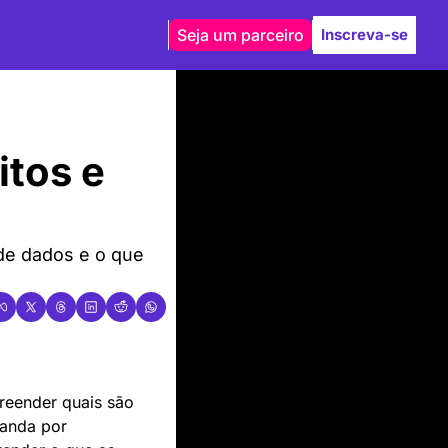
Seja um parceiro
Inscreva-se
tos e 
 de dados e o que 
reender quais são 
anda por 