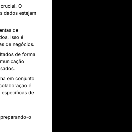
rucial. O 
os dados estejam 
entas de 
os. Isso é 
ias de negócios.
ltados de forma 
omunicação 
ssados.
lha em conjunto 
colaboração é 
específicas de 
 preparando-o 