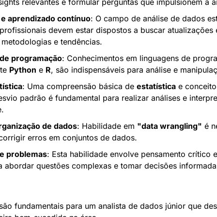
insights relevantes e formular perguntas que impulsionem a a
 e aprendizado contínuo
: O campo de análise de dados es
 profissionais devem estar dispostos a buscar atualizações
 metodologias e tendências.
 de programação
: Conhecimentos em linguagens de progra
te 
Python
 e 
R
, são indispensáveis para análise e manipula
tística
: Uma compreensão básica de 
estatística
 e conceit
svio padrão é fundamental para realizar análises e interpret
.
rganização de dados
: Habilidade em 
"data wrangling"
 é n
 corrigir erros em conjuntos de dados.
e problemas
: Esta habilidade envolve pensamento crítico e 
ra abordar questões complexas e tomar decisões informad
são fundamentais para um analista de dados júnior que dese