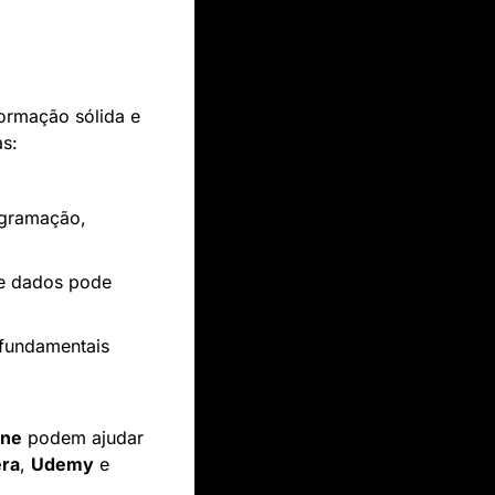
ormação sólida e 
s:
gramação, 
de dados pode 
 fundamentais 
ine
 podem ajudar 
ra
, 
Udemy
 e 