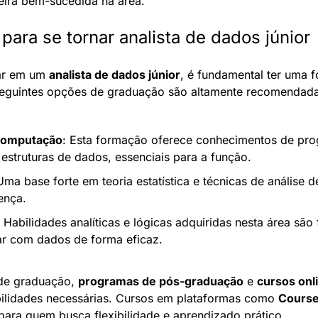
reira bem-sucedida na área.
para se tornar analista de dados júnior
ar em um 
analista de dados júnior
, é fundamental ter uma f
 seguintes opções de graduação são altamente recomendada
Computação
: Esta formação oferece conhecimentos de pro
 estruturas de dados, essenciais para a função.
Uma base forte em teoria estatística e técnicas de análise 
ença.
: Habilidades analíticas e lógicas adquiridas nesta área são
ar com dados de forma eficaz.
de graduação, 
programas de pós-graduação
 e 
cursos onl
bilidades necessárias. Cursos em plataformas como 
Course
para quem busca flexibilidade e aprendizado prático.