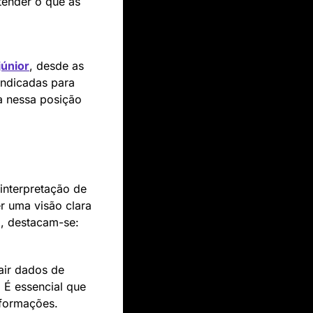
tender o que as 
júnior
, desde as 
indicadas para 
 nessa posição 
nterpretação de 
 uma visão clara 
l, destacam-se:
rair dados de 
 É essencial que 
nformações.