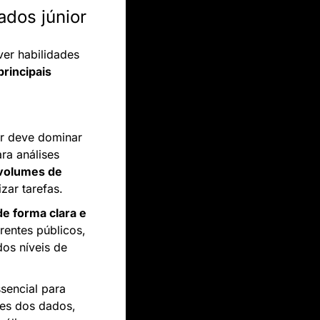
ados júnior
er habilidades 
principais 
or deve dominar 
ra análises 
volumes de 
zar tarefas.
e forma clara e 
entes públicos, 
s níveis de 
ssencial para 
ões dos dados, 