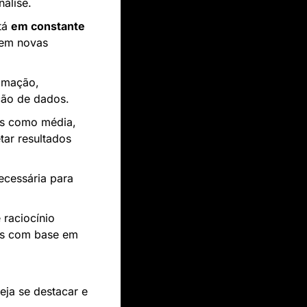
nálise.
tá 
em constante 
 em novas 
mação, 
ção de dados.
os como média, 
ar resultados 
ecessária para 
raciocínio 
as com base em 
ja se destacar e 