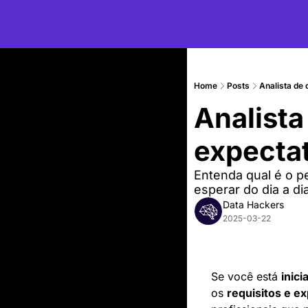
Home
Posts
Analista de 
Analista 
expecta
Entenda qual é o p
esperar do dia a di
Data Hackers
2025-03-22
Se você está 
inici
os 
requisitos e e