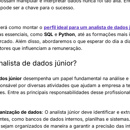
possam manipular e interpretar dados nunca foi tão alta. En
ode ser a chave para o sucesso.
verá como montar o 
perfil ideal para um analista de dados 
as essenciais, como 
SQL
 e 
Python
, até as formações mais 
ercado. Além disso, abordaremos o que esperar do dia a dia
atores que influenciam a remuneração.
alista de dados júnior?
dos júnior
 desempenha um papel fundamental na análise e i
nsável por diversas atividades que ajudam a empresa a ter
s. Entre as principais responsabilidades desse profissiona
ganização de dados
: O analista júnior deve identificar e ext
ontes, como bancos de dados internos, planilhas e sistemas.
sejam organizados de maneira a garantir a precisão das i