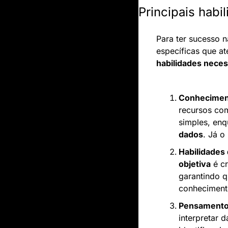
Principais habi
Para ter sucesso n
específicas que a
habilidades neces
Conheciment
recursos co
simples, enq
dados
. Já o
Habilidades
objetiva
 é c
garantindo 
conheciment
Pensamento 
interpretar 