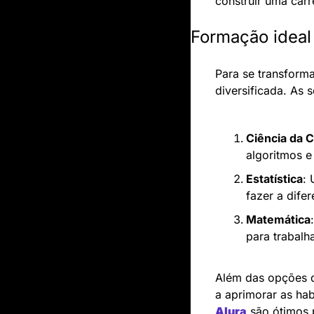
construir uma car
Formação ideal 
Para se transform
diversificada. As
Ciência da 
algoritmos e
Estatística
: 
fazer a difer
Matemática
para trabalh
Além das opções 
a aprimorar as ha
Alura
 são ótimos 