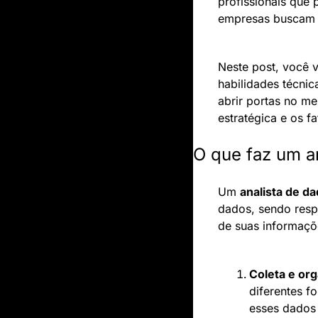
profissionais que 
empresas buscam p
Neste post, você 
habilidades técnic
abrir portas no m
estratégica e os f
O que faz um an
Um 
analista de da
dados, sendo respo
de suas informaçõe
Coleta e or
diferentes f
esses dados 