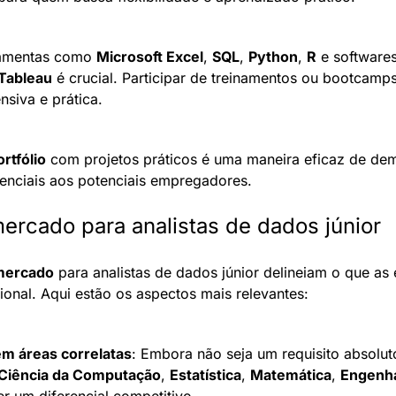
ramentas como 
Microsoft Excel
, 
SQL
, 
Python
, 
R
 e softwares
Tableau
 é crucial. Participar de treinamentos ou bootcamp
siva e prática.
ortfólio
 com projetos práticos é uma maneira eficaz de dem
renciais aos potenciais empregadores.
ercado para analistas de dados júnior
 mercado
 para analistas de dados júnior delineiam o que a
ssional. Aqui estão os aspectos mais relevantes:
m áreas correlatas
: Embora não seja um requisito absoluto
Ciência da Computação
, 
Estatística
, 
Matemática
, 
Engenha