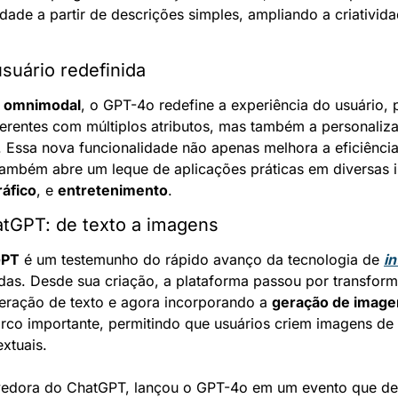
dade a partir de descrições simples, ampliando a criativida
suário redefinida
 
omnimodal
, o GPT-4o redefine a experiência do usuário, 
oerentes com múltiplos atributos, mas também a personaliza
 Essa nova funcionalidade não apenas melhora a eficiência
ráfico
, e 
entretenimento
.
tGPT: de texto a imagens
GPT
 é um testemunho do rápido avanço da tecnologia de 
in
das. Desde sua criação, a plataforma passou por transforma
eração de texto e agora incorporando a 
geração de image
rco importante, permitindo que usuários criem imagens de a
extuais.
vedora do ChatGPT, lançou o GPT-4o em um evento que des