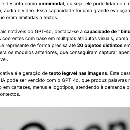
 é descrito como 
omnimodal
, ou seja, ele pode lidar com m
, áudio e vídeo. Essa capacidade foi uma grande evolução
ue eram limitadas a textos.
ais notáveis do GPT-4o, destaca-se a 
capacidade de "bin
 coerentes com base em múltiplos atributos visuais, como 
e represente de forma precisa até 
20 objetos distintos
 em
ra os modelos anteriores, que conseguiram capturar apena
vel.
icativa é a geração de 
texto legível nas imagens
. Este des
e IA pode ser vencido com o GPT-4o, que produz palavras 
o em cartazes, menus e logotipos, atendendo à demanda po
contextos.