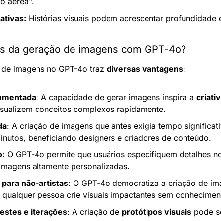
ão aérea".
ativas:
 Histórias visuais podem acrescentar profundidade e 
ns da geração de imagens com GPT-4o?
 de imagens no GPT-4o traz 
diversas vantagens
:
aumentada
: A capacidade de gerar imagens inspira a 
criati
isualizem conceitos complexos rapidamente.
da
: A criação de imagens que antes exigia tempo significat
inutos, beneficiando designers e criadores de conteúdo.
o
: O GPT-4o permite que usuários especifiquem detalhes no
imagens altamente personalizadas.
 para não-artistas
: O GPT-4o democratiza a criação de ima
 qualquer pessoa crie visuais impactantes sem conheciment
testes e iterações
: A criação de 
protótipos visuais
 pode se