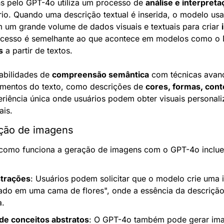
s pelo GPT-4o utiliza um processo de 
análise e interpreta
rio. Quando uma descrição textual é inserida, o modelo usa
m um grande volume de dados visuais e textuais para criar 
ocesso é semelhante ao que acontece em modelos como o D
s
 a partir de textos.
bilidades de 
compreensão semântica
 com técnicas avanç
lementos do texto, como descrições de 
cores, formas, cont
riência única onde usuários podem obter visuais personal
ais.
ção de imagens
como funciona a geração de imagens com o GPT-4o inclu
strações
: Usuários podem solicitar que o modelo crie uma
tado em uma cama de flores", onde a essência da descrição
a.
de conceitos abstratos
: O GPT-4o também pode gerar ima