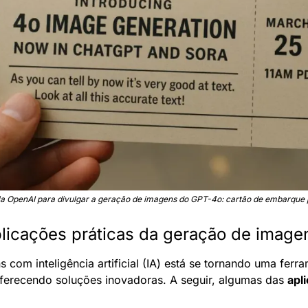
 OpenAI para divulgar a geração de imagens do GPT-4o: cartão de embarque p
plicações práticas da geração de image
com inteligência artificial (IA) está se tornando uma ferra
 oferecendo soluções inovadoras. A seguir, algumas das 
apl