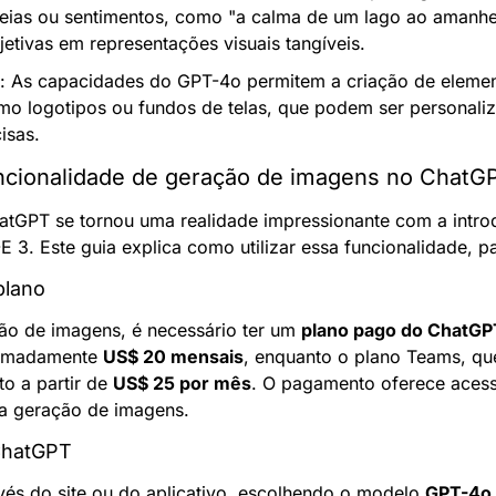
eias ou sentimentos, como "a calma de um lago ao amanhec
jetivas em representações visuais tangíveis.
: As capacidades do GPT-4o permitem a criação de element
mo logotipos ou fundos de telas, que podem ser personaliz
isas.
uncionalidade de geração de imagens no ChatG
tGPT se tornou uma realidade impressionante com a intro
E 3. Este guia explica como utilizar essa funcionalidade, p
plano
ão de imagens, é necessário ter um 
plano pago do ChatGP
ximadamente 
US$ 20 mensais
, enquanto o plano Teams, que
o a partir de 
US$ 25 por mês
. O pagamento oferece acess
 a geração de imagens.
ChatGPT
avés do site ou do aplicativo, escolhendo o modelo 
GPT-4o