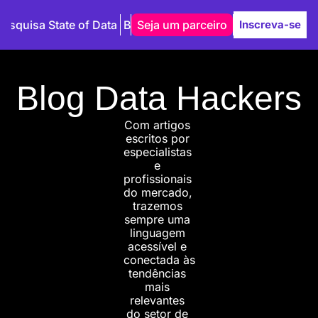
Pesquisa State of Data
Blog
Seja um parceiro
Autores
Inscreva-se
Blog Data Hackers
Com artigos 
escritos por 
especialistas 
e 
profissionais 
do mercado, 
trazemos 
sempre uma 
linguagem 
acessível e 
conectada às 
tendências 
mais 
relevantes 
do setor de 