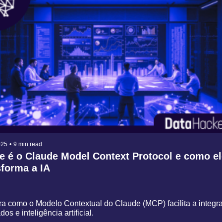
025
•
9 min read
e é o Claude Model Context Protocol e como ele
sforma a IA
a como o Modelo Contextual do Claude (MCP) facilita a integraç
os e inteligência artificial.