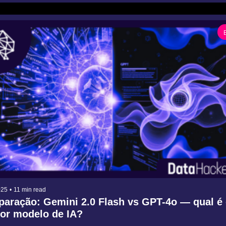
025
•
11 min read
aração: Gemini 2.0 Flash vs GPT-4o — qual é 
or modelo de IA?