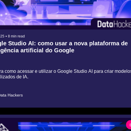
025
•
8 min read
le Studio AI: como usar a nova plataforma de 
igência artificial do Google
 como acessar e utilizar o Google Studio AI para criar modelos
lizados de IA.
ata Hackers