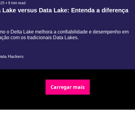
025
•
9 min read
a Lake versus Data Lake: Entenda a diferença
mo o Delta Lake melhora a confiabilidade e desempenho em 
ção com os tradicionais Data Lakes.
ata Hackers
Carregar mais
Newsletter Data Hackers: 
Gratuita, sem spam, sem 