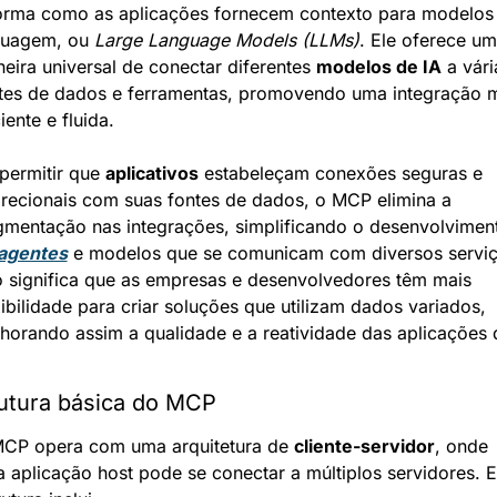
orma como as aplicações fornecem contexto para modelos 
guagem, ou 
Large Language Models (LLMs)
. Ele oferece um
eira universal de conectar diferentes 
modelos de IA
 a vári
tes de dados e ferramentas, promovendo uma integração m
iente e fluida.
permitir que 
aplicativos
 estabeleçam conexões seguras e 
irecionais com suas fontes de dados, o MCP elimina a 
gmentação nas integrações, simplificando o desenvolviment
agentes
 e modelos que se comunicam com diversos serviço
o significa que as empresas e desenvolvedores têm mais 
xibilidade para criar soluções que utilizam dados variados, 
horando assim a qualidade e a reatividade das aplicações d
utura básica do MCP
CP opera com uma arquitetura de 
cliente-servidor
, onde 
 aplicação host pode se conectar a múltiplos servidores. E