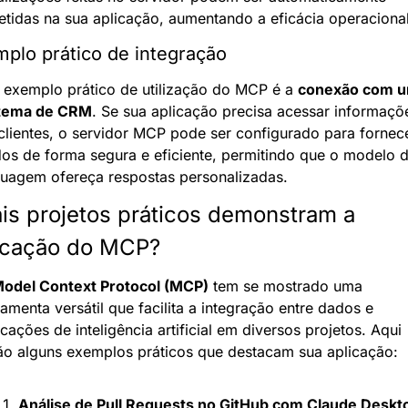
letidas na sua aplicação, aumentando a eficácia operacional
plo prático de integração
exemplo prático de utilização do MCP é a 
conexão com u
tema de CRM
. Se sua aplicação precisa acessar informaçõe
clientes, o servidor MCP pode ser configurado para fornece
os de forma segura e eficiente, permitindo que o modelo d
guagem ofereça respostas personalizadas.
is projetos práticos demonstram a 
icação do MCP?
odel Context Protocol (MCP)
 tem se mostrado uma 
ramenta versátil que facilita a integração entre dados e 
icações de inteligência artificial em diversos projetos. Aqui 
ão alguns exemplos práticos que destacam sua aplicação:
Análise de Pull Requests no GitHub com Claude Deskt