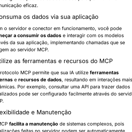
unicação eficaz.
onsuma os dados via sua aplicação
Com o servidor e conector em funcionamento, você pode 
eçar a consumir os dados
 e interagir com os modelos 
avés da sua aplicação, implementando chamadas que se 
igem ao servidor MCP.
tilize as ferramentas e recursos do MCP
rotocolo MCP permite que sua IA utilize 
ferramentas 
ernas
 e 
recursos de dados
, resultando em interações mais
âmicas. Por exemplo, consultar uma API para trazer dados 
alizados pode ser configurado facilmente através do servido
P.
lexibilidade e Manutenção
MCP 
facilita a manutenção
 de sistemas complexos, pois 
alizações feitas no servidor podem ser automaticamente 