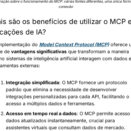
tração sobre o funcionamento do MCP: várias fontes diferentes, uma única forma
conexão
is são os benefícios de utilizar o MCP 
icações de IA?
mplementação do 
Model Context Protocol (MCP)
 oferece 
ie de 
vantagens significativas
 que transformam a maneira 
o sistemas de inteligência artificial interagem com dados e
ramentas externas:
Integração simplificada
: O MCP fornece um protocolo 
padrão que elimina a necessidade de desenvolver 
integrações personalizadas para cada API, facilitando o 
acesso a múltiplos dados e ferramentas.
Acesso em tempo real a dados
: O MCP permite acesso 
dados atualizados instantaneamente, crucial para 
assistentes virtuais que consultam dados de mercado.