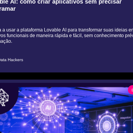
ble AI: como criar aplicativos sem precisar 
ramar
 a usar a plataforma Lovable AI para transformar suas ideias em
vos funcionais de maneira rápida e fácil, sem conhecimento prév
ção.
ata Hackers