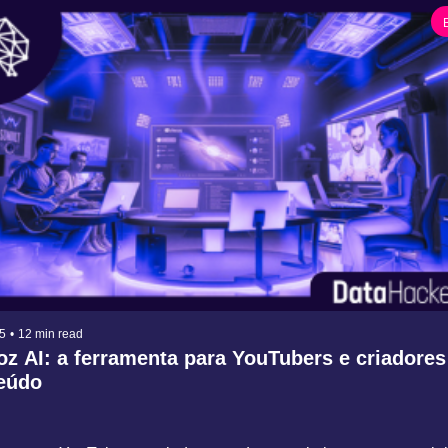
5
•
12 min read
oz AI: a ferramenta para YouTubers e criadores 
eúdo