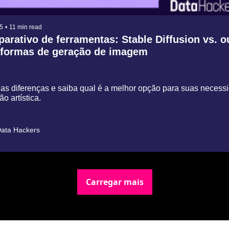
5
•
11 min read
arativo de ferramentas: Stable Diffusion vs. ou
aformas de geração de imagem
as diferenças e saiba qual é a melhor opção para suas necess
̃o artística.
ata Hackers
Carregar mais