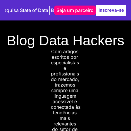
Pesquisa State of Data
Blog
Seja um parceiro
Autores
Inscreva-se
Blog Data Hackers
Com artigos 
escritos por 
especialistas 
e 
profissionais 
do mercado, 
trazemos 
sempre uma 
linguagem 
acessível e 
conectada às 
tendências 
mais 
relevantes 
do setor de 