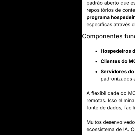
padrão aberto que es
programa hospedei
específicas através 
Componentes fun
Hospedeiros 
Clientes do M
Servidores d
padronizados a
A flexibilidade do M
remotas. Isso elimin
fonte de dados, faci
Muitos desenvolvedor
ecossistema de IA. C