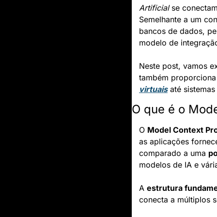
Artificial
 se conectam
Semelhante a um con
bancos de dados, pe
modelo de integraçã
Neste post, vamos ex
também proporciona s
virtuais
 até sistemas
O que é o Mode
O 
Model Context Pr
as aplicações fornec
comparado a uma 
po
modelos de IA e vári
A 
estrutura fundame
conecta a múltiplos s