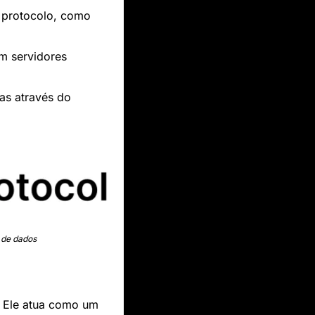
protocolo, como 
m servidores 
s através do 
 de dados
. Ele atua como um 