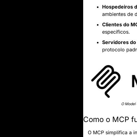
Hospedeiros 
ambientes de d
Clientes do M
específicos.
Servidores d
protocolo pad
O Model 
Como o MCP fun
O MCP simplifica a in