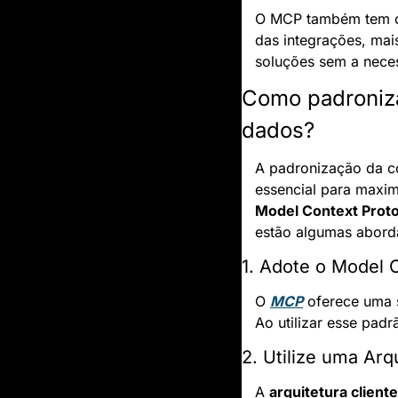
O MCP também tem o 
das integrações, ma
soluções sem a neces
Como padronizar
dados?
A padronização da co
Model Context Prot
estão algumas abord
1. Adote o Model 
O 
MCP
 oferece uma 
Ao utilizar esse padr
2. Utilize uma Arq
A 
arquitetura client