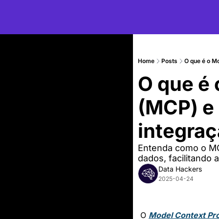
Home
Posts
O que é o M
O que é
(MCP) e 
integraç
Entenda como o MCP
dados, facilitando a
Data Hackers
2025-04-24
O 
Model Context Pr