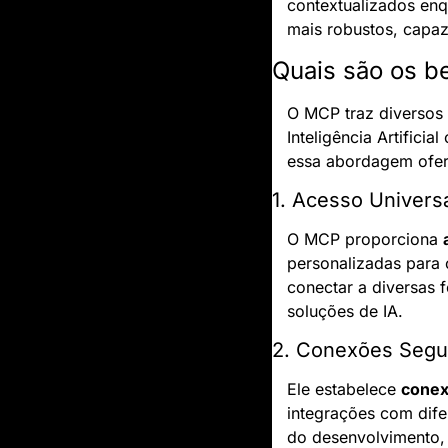
contextualizados enqu
mais robustos, capaze
Quais são os b
O MCP traz diversos 
Inteligência Artifici
essa abordagem ofer
1. Acesso Univers
O MCP proporciona 
personalizadas para 
conectar a diversas 
soluções de IA.
2. Conexões Segu
Ele estabelece 
conex
integrações com dife
do desenvolvimento