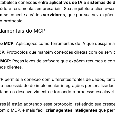
tabelece conexões entre 
aplicativos de IA
 e 
sistemas de 
ro
 se conecte a vários 
servidores
, que por sua vez expõem
do protocolo.
damentais do MCP
do MCP
: Aplicações como ferramentas de IA que desejam a
CP
: Protocolos que mantêm conexões diretas com os servi
o MCP
: Peças leves de software que expõem recursos e co
os clientes.
CP permite a conexão com diferentes fontes de dados, tanto
a a necessidade de implementar integrações personalizadas
litando o desenvolvimento e tornando o processo escalável.
es já estão adotando esse protocolo, refletindo sua crescen
om o MCP, é mais fácil 
criar agentes inteligentes
 que per