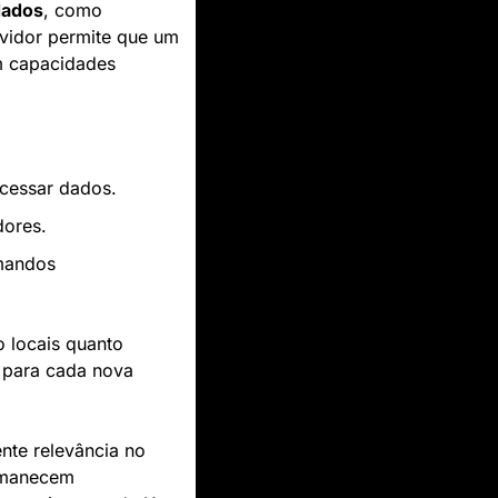
dados
, como 
repositórios de conteúdo e ferramentas empresariais. Sua arquitetura cliente-servidor permite que um 
 capacidades 
cessar dados.
dores.
mandos 
 locais quanto 
 para cada nova 
te relevância no 
manecem 