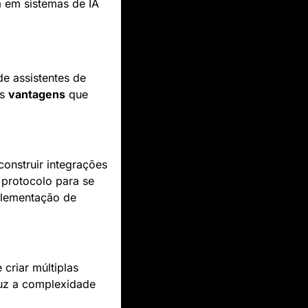
 em sistemas de IA 
e assistentes de 
s 
vantagens
 que 
onstruir integrações 
protocolo para se 
plementação de 
criar múltiplas 
uz a complexidade 