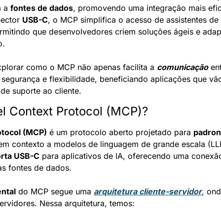
 a 
fontes de dados
, promovendo uma integração mais efici
ector 
USB-C
, o MCP simplifica o acesso de assistentes de I
rmitindo que desenvolvedores criem soluções ágeis e adap
o.
plorar como o MCP não apenas facilita a 
comunicação
 en
egurança e flexibilidade, beneficiando aplicações que vã
 de suporte ao cliente.
l Context Protocol (MCP)?
otocol (MCP)
 é um protocolo aberto projetado para 
padron
em contexto a modelos de linguagem de grande escala (LLM
rta USB-C
 para aplicativos de IA, oferecendo uma conexão
as fontes de dados.
ntal
 do MCP segue uma 
arquitetura cliente-servidor
, ond
ervidores. Nessa arquitetura, temos: