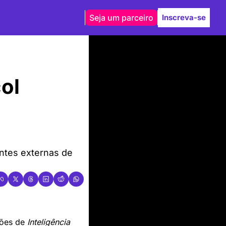
Seja um parceiro
Inscreva-se
ol 
ntes externas de 
ões de 
Inteligência 