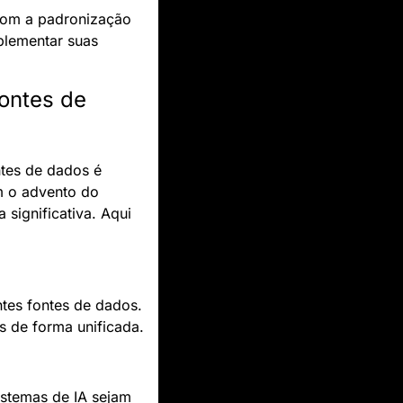
Com a padronização 
lementar suas 
ontes de 
ntes de dados é 
essencial para maximizar a eficiência e a escalabilidade dos projetos de IA. Com o advento do 
significativa. Aqui 
tes fontes de dados. 
s de forma unificada.
stemas de IA sejam 