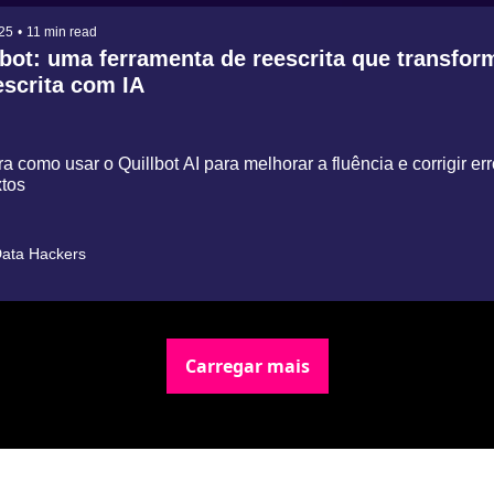
25
•
11 min read
lbot: uma ferramenta de reescrita que transform
escrita com IA
 como usar o Quillbot AI para melhorar a fluência e corrigir err
xtos
ata Hackers
Carregar mais