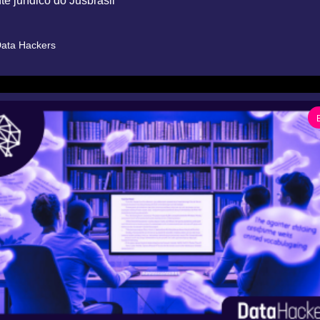
te jurídico do Jusbrasil
ata Hackers