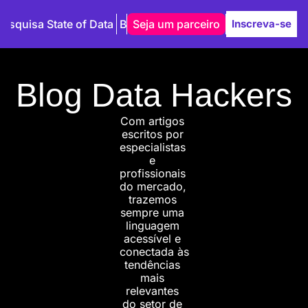
Pesquisa State of Data
Blog
Seja um parceiro
Autores
Inscreva-se
Blog Data Hackers
Com artigos 
escritos por 
especialistas 
e 
profissionais 
do mercado, 
trazemos 
sempre uma 
linguagem 
acessível e 
conectada às 
tendências 
mais 
relevantes 
do setor de 