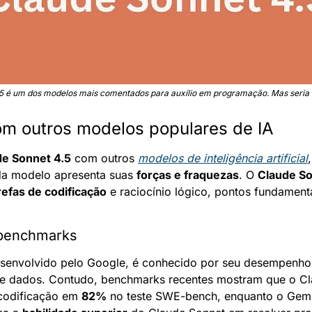
5 é um dos modelos mais comentados para auxílio em programação. Mas seria el
m outros modelos populares de IA
de Sonnet 4.5
 com outros 
modelos de inteligência artificial
da modelo apresenta suas 
forças e fraquezas
. O 
Claude So
refas de codificação
 e raciocínio lógico, pontos fundamenta
benchmarks
esenvolvido pelo Google, é conhecido por seu desempenho 
 de dados. Contudo, benchmarks recentes mostram que o Cl
codificação em 
82%
 no teste SWE-bench, enquanto o Gemi