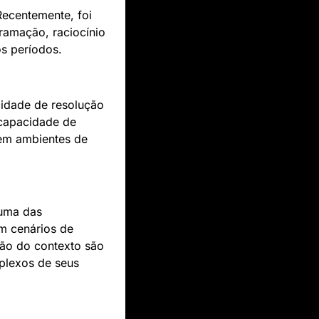
ecentemente, foi 
amação, raciocínio 
s períodos.
cidade de resolução 
capacidade de 
em ambientes de 
uma das 
m cenários de 
ão do contexto são 
plexos de seus 