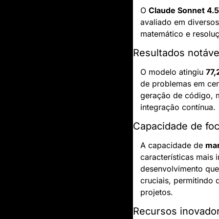
O 
Claude Sonnet 4.5
avaliado em diversos
matemático e resolu
Resultados notáv
O modelo atingiu 
77
de problemas em cená
geração de código, 
integração contínua.
Capacidade de fo
A capacidade de 
man
características mais 
desenvolvimento que 
cruciais, permitindo
projetos.
Recursos inovado