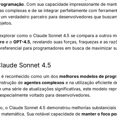
rogramação
. Com sua capacidade impressionante de mante
as complexas e de se integrar perfeitamente com ferramen
 um verdadeiro parceiro para desenvolvedores que buscam e
jetos.
explorar como o Claude Sonnet 4.5 se compara a outros mo
Pro
 e o 
GPT-4.5
, revelando suas forças, fraquezas e as razõ
referencial para programadores em busca de maximizar sua
Claude Sonnet 4.5
 é reconhecido como um dos 
melhores modelos de prog
nstrução de 
agentes complexos
 e na utilização eficiente d
uma série de atualizações significativas, este modelo rep
al, especialmente voltado para desenvolvedores.
, o Claude Sonnet 4.5 demonstrou melhorias substanciais e
 e matemática. Sua notável capacidade de 
manter o foco po