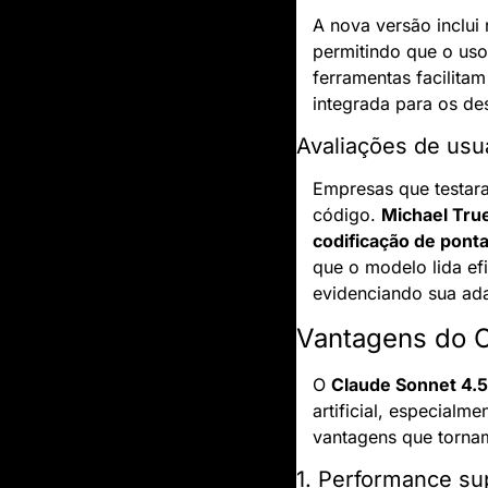
A nova versão inclui
permitindo que o us
ferramentas facilita
integrada para os d
Avaliações de usu
Empresas que testara
código. 
Michael True
codificação de pont
que o modelo lida e
evidenciando sua ada
Vantagens do C
O 
Claude Sonnet 4.5
artificial, especialm
vantagens que torna
1. Performance su