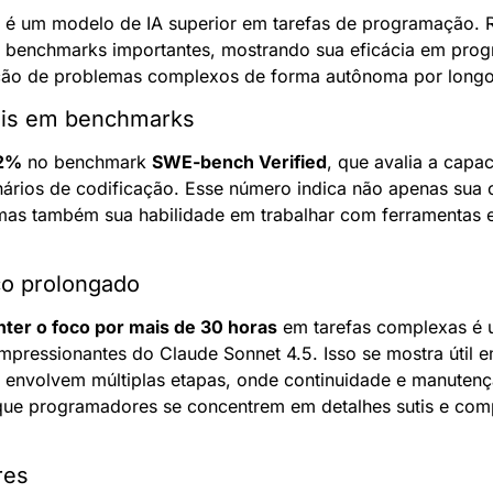
 é um modelo de IA superior em tarefas de programação. R
 benchmarks importantes, mostrando sua eficácia em progr
ção de problemas complexos de forma autônoma por longo
eis em benchmarks
,2%
 no benchmark 
SWE-bench Verified
, que avalia a capa
rios de codificação. Esse número indica não apenas sua 
mas também sua habilidade em trabalhar com ferramentas 
co prolongado
ter o foco por mais de 30 horas
 em tarefas complexas é 
impressionantes do Claude Sonnet 4.5. Isso se mostra útil e
envolvem múltiplas etapas, onde continuidade e manutenç
 que programadores se concentrem em detalhes sutis e com
res