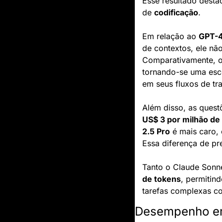
Esse resultado desta
de 
codificação
.
Em relação ao 
GPT-4
de contextos, ele não
Comparativamente, o
tornando-se uma esc
em seus fluxos de tr
US$ 3 por milhão de
2.5 Pro
 é mais caro,
Essa diferença de p
Tanto o Claude Sonne
de tokens
, permitin
tarefas complexas co
Desempenho em