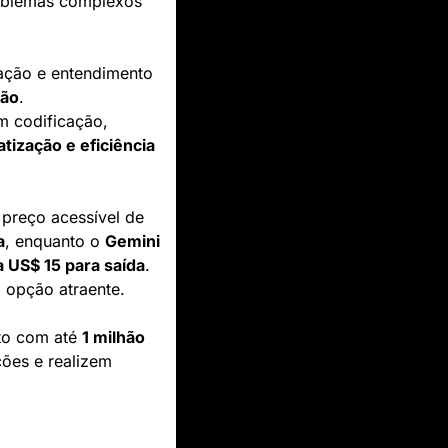
oblemas complexos 
ação e entendimento 
ção
. 
m codificação, 
tização e eficiência
Além disso, as questões de custo são importantes. O Claude Sonnet 4.5 tem um preço acessível de 
a
, enquanto o 
Gemini 
a US$ 15 para saída
. 
 opção atraente.
to com até 
1 milhão 
ões e realizem 