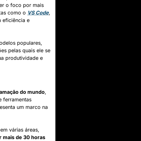
r o foco por mais 
tas como o 
VS Code
, 
ficiência e 
delos populares, 
es pelas quais ele se 
 produtividade e 
ramação do mundo
, 
e ferramentas 
resenta um marco na 
m várias áreas, 
r mais de 30 horas