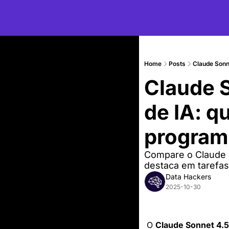
Home
Posts
Claude Sonn
Claude S
de IA: qu
program
Compare o Claude S
destaca em tarefas 
Data Hackers
2025-10-30
O 
Claude Sonnet 4.5