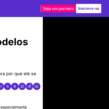
Seja um parceiro
Inscreva-se
delos 
a por que ele se 
 especialmente 