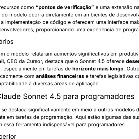
 recursos como 
“pontos de verificação”
 e uma extensão na
o do modelo ocorra diretamente em ambientes de desenvolv
m a implementação de código e oferecem uma interface mais
esenvolvedores, proporcionando uma experiência de progra
ários
m o modelo relataram aumentos significativos em produtiv
ll
, CEO da Cursor, destaca que o Sonnet 4.5 oferece 
dese
a
, especialmente em tarefas de 
horizonte mais longo
. Outr
ficazmente com 
análises financeiras
 e tarefas legislativas 
ptabilidade a diversas áreas de aplicação.
laude Sonnet 4.5 para programadores
 se destaca significativamente em meio a outros modelos de
ente em tarefas de programação. Aqui estão algumas das sua
m essa ferramenta indispensável para programadores.
perior