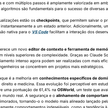
s e com múltiplos passos é amplamente valorizada em amb
 algoritmos são fundamentais para o sucesso de diversas a
tualizações estão os 
checkpoints
, que permitem salvar o p
r instantaneamente a um estado anterior. Adicionalmente, um
são nativa para o 
VS Code
 facilitam a interação dos desen
erece um novo 
editor de contexto e ferramenta de memó
 níveis superiores de complexidade. Graças ao Claude Sonn
iamento intenso agora podem ser realizadas com mais eficiê
genheiros se concentrem em projetos mais estratégicos.
aque é a melhoria em 
conhecimentos específicos de domí
 direito e medicina. Essa evolução foi perceptível em estu
ve uma pontuação de 61,4% na 
OSWorld
, um teste que aval
do mundo real. A segurança e o 
alinhamento de comporta
imorados, tornando-o o modelo mais alineado lançado pela
ivamente comportamentos indesejáveis, como a tendência à