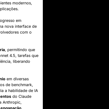
ientes modernos, 
plicações.
rogresso em 
a nova interface de 
volvedores com o 
ria
, permitindo que 
et 4.5, tarefas que 
ncia, liberando 
nio
 em diversas 
dos de benchmark, 
ia a habilidade de IA 
mentos
 do Claude 
 Anthropic, 
 
enganação
.