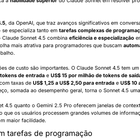
ca a 
habilidade superior
 do Claude Sonnet em resolver pr
.5
, da OpenAI, que traz avanços significativos em convers
 se especializa tanto em 
tarefas complexas de programa
 Claude Sonnet 4.5 combina 
eficiência e especialização
 e
olha mais atrativa para programadores que buscam 
automa
abalho.
 tokens de entrada
 e 
US$ 15 por milhão de tokens de saíd
 com taxas de 
US$ 1,25 a US$ 2,50 para entrada
 e 
US$ 10 
reço, somada ao desempenho geral, torna o Sonnet 4.5 uma
t 4.5 quanto o Gemini 2.5 Pro oferecem janelas de contex
do que os usuários processem grandes volumes de informaç
m maior facilidade.
 tarefas de programação