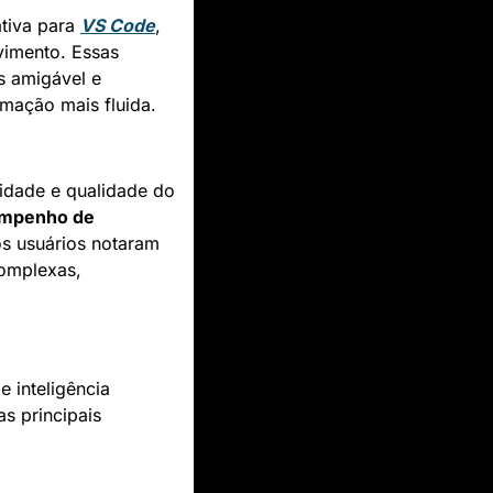
tiva para 
VS Code
, 
imento. Essas 
 amigável e 
mação mais fluida.
idade e qualidade do 
mpenho de 
os usuários notaram 
complexas, 
 inteligência 
s principais 