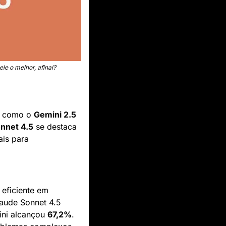
e o melhor, afinal?
, como o 
Gemini 2.5 
nnet 4.5
 se destaca 
is para 
eficiente em 
aude Sonnet 4.5 
ni alcançou 
67,2%
. 