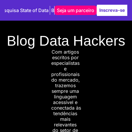
Pesquisa State of Data
Blog
Seja um parceiro
Autores
Inscreva-se
Blog Data Hackers
Com artigos 
escritos por 
especialistas 
e 
profissionais 
do mercado, 
trazemos 
sempre uma 
linguagem 
acessível e 
conectada às 
tendências 
mais 
relevantes 
do setor de 