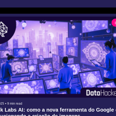
025
•
9 min read
k Labs AI: como a nova ferramenta do Google es
lucionando a criação de imagens