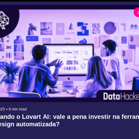
025
•
8 min read
ando o Lovart AI: vale a pena investir na ferra
esign automatizada?