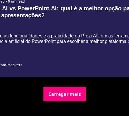
025
•
9 min read
 AI vs PowerPoint AI: qual é a melhor opção pa
 apresentações?
 as funcionalidades e a praticidade do Prezi AI com as ferrame
̂ncia artificial do PowerPoint para escolher a melhor plataforma p
ata Hackers
Carregar mais