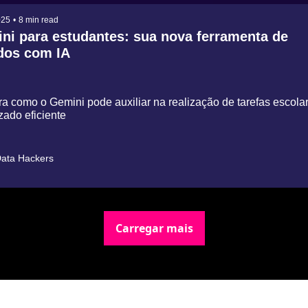
025
•
8 min read
ni para estudantes: sua nova ferramenta de 
dos com IA
 como o Gemini pode auxiliar na realização de tarefas escolar
zado eficiente
ata Hackers
Carregar mais