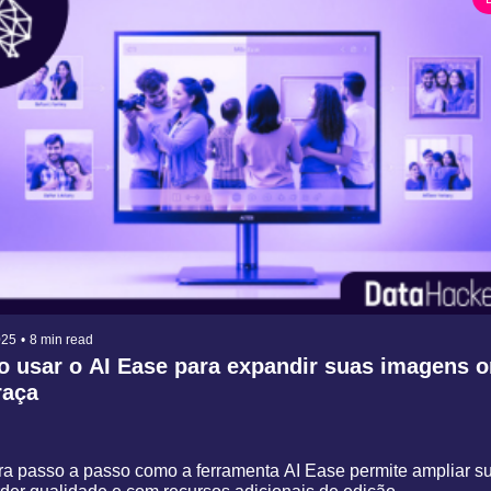
025
•
8 min read
 usar o AI Ease para expandir suas imagens on
aça
a passo a passo como a ferramenta AI Ease permite ampliar sua