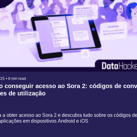
025
•
8 min read
 conseguir acesso ao Sora 2: códigos de convi
̃es de utilização
 a obter acesso ao Sora 2 e descubra tudo sobre os códigos de 
plicações em dispositivos Android e iOS