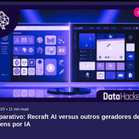
025
•
11 min read
arativo: Recraft AI versus outros geradores de
ens por IA