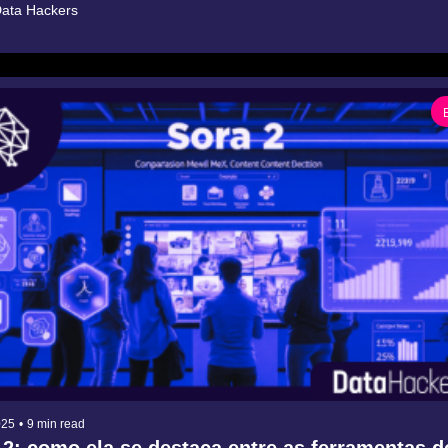
ata Hackers
025
•
9 min read
 2: como ela se destaca entre as ferramentas de