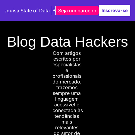
Pesquisa State of Data
Blog
Seja um parceiro
Autores
Inscreva-se
Blog Data Hackers
Com artigos 
escritos por 
especialistas 
e 
profissionais 
do mercado, 
trazemos 
sempre uma 
linguagem 
acessível e 
conectada às 
tendências 
mais 
relevantes 
do setor de 