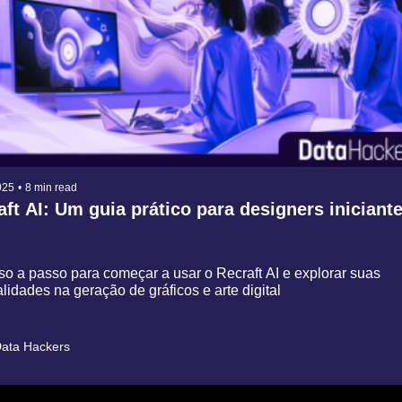
025
•
8 min read
ft AI: Um guia prático para designers iniciant
 a passo para começar a usar o Recraft AI e explorar suas 
lidades na geração de gráficos e arte digital
ata Hackers