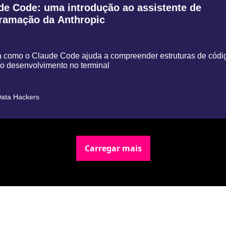
e Code: uma introdução ao assistente de 
ramação da Anthropic
 como o Claude Code ajuda a compreender estruturas de códig
 o desenvolvimento no terminal
ata Hackers
Carregar mais
Newsletter Data Hackers: 
Gratuita, sem spam, sem 