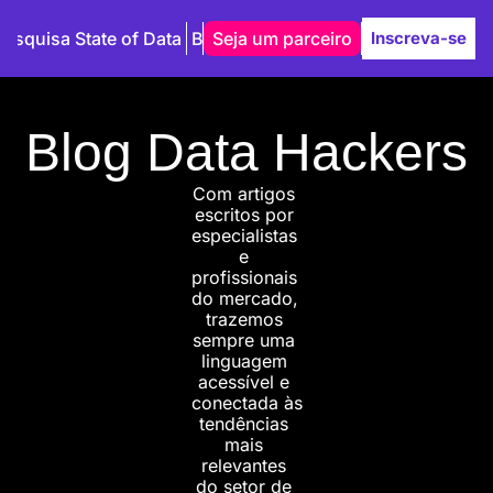
Pesquisa State of Data
Blog
Seja um parceiro
Autores
Inscreva-se
Blog Data Hackers
Com artigos 
escritos por 
especialistas 
e 
profissionais 
do mercado, 
trazemos 
sempre uma 
linguagem 
acessível e 
conectada às 
tendências 
mais 
relevantes 
do setor de 