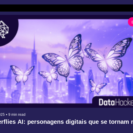
025
•
9 min read
erflies AI: personagens digitais que se tornam 