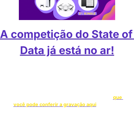
A competição do State of 
Data já está no ar!
Está no ar o Challenge 2023 - State of Data, a 
competição que vai premiar as melhores análises 
da pesquisa State of Data, conduzida pelo Data 
Hackers e Bain & Company. Semana passada 
fizemos uma live de lançamento do desafio (
que 
você pode conferir a gravação aqui
) já dando 
algumas dicas para mandar bem.
Para participar do Challenge e concorrer a 