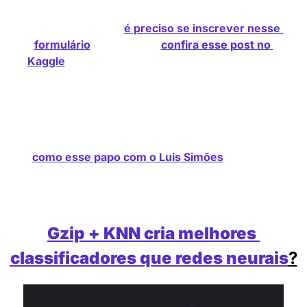
prêmios como Playstation 5, Drone DJI e um 
Kindle Paperwhite, 
é preciso se inscrever nesse 
formulário
. Além disso, 
confira esse post no 
Kaggle
 dando maiores detalhes sobre as regras 
da competição.
Você também pode conferir entrevistas que 
fizemos com os vencedores do ano passado, 
como esse papo com o Luis Simões
, que deu 
dicas excelentes! (em Português)
Gzip + KNN cria melhores 
classificadores que redes neurais
?