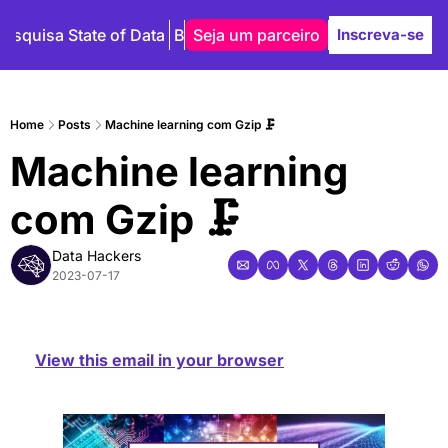
Pesquisa State of Data
Blog
Seja um parceiro
Autores
Inscreva-se
Home
Posts
Machine learning com Gzip 🗜️
Machine learning 
com Gzip 🗜️
Data Hackers
2023-07-17
View this email in your browser