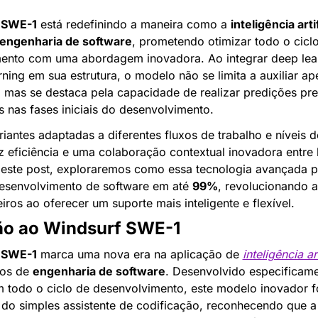
 SWE-1
 está redefinindo a maneira como a 
inteligência artif
engenharia de software
, prometendo otimizar todo o ciclo
ento com uma abordagem inovadora. Ao integrar deep lear
ning em sua estrutura, o modelo não se limita a auxiliar ap
 mas se destaca pela capacidade de realizar predições prec
s nas fases iniciais do desenvolvimento.
iantes adaptadas a diferentes fluxos de trabalho e níveis de
z eficiência e uma colaboração contextual inovadora entre
este post, exploraremos como essa tecnologia avançada p
desenvolvimento de software em até 
99%
, revolucionando a
ros ao oferecer um suporte mais inteligente e flexível.
ão ao Windsurf SWE-1
 SWE-1
 marca uma nova era na aplicação de 
inteligência art
os de 
engenharia de software
. Desenvolvido especificame
 todo o ciclo de desenvolvimento, este modelo inovador fo
 do simples assistente de codificação, reconhecendo que a