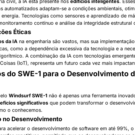
a civil, a IA está presente nos 
edifícios inteligentes
. Esses
s automatizados adaptam-se a condições ambientais, otim
energia. Tecnologias como sensores e aprendizado de máq
onitoramento contínuo e análise da integridade estrutural 
ões Éticas
os da IA
 na engenharia são vastos, mas sua implementação 
icas, como a dependência excessiva da tecnologia e a nece
 algorítmico. A combinação da IA com tecnologias emergent
 Coisas (IoT), representa um futuro cada vez mais impactant
os do SWE-1 para o Desenvolvimento d
elo 
Windsurf SWE-1
 não é apenas uma ferramenta inovador
fícios significativos
 que podem transformar o desenvolvi
omo o conhecemos.
 no Desenvolvimento
ara acelerar o desenvolvimento de software em até 99%, o