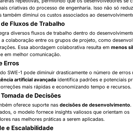
arefas repetitivas, permitindo que os desenvolvedores se 
ais criativas do processo de engenharia. Isso não só reduz
s também diminui os custos associados ao desenvolviment
 de Fluxos de Trabalho
gra diversos fluxos de trabalho dentro do desenvolvimento
a colaboração entre os grupos de projeto, como desenvolv
erações. Essa abordagem colaborativa resulta em 
menos sil
 e em melhor comunicação.
 Erros
o do SWE-1 pode diminuir drasticamente o número de erros 
gência artificial avançada
 identifica padrões e potenciais p
correções mais rápidas e economizando tempo e recursos.
 Tomada de Decisões
bém oferece suporte nas 
decisões de desenvolvimento
.
ados, o modelo fornece insights valiosos que orientam os 
ores nas melhores práticas a serem aplicadas.
de e Escalabilidade