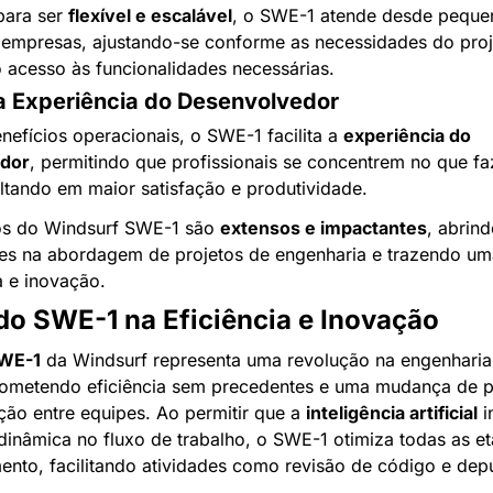
ara ser 
flexível e escalável
, o SWE-1 atende desde pequen
 empresas, ajustando-se conforme as necessidades do proj
 acesso às funcionalidades necessárias.
a Experiência do Desenvolvedor
efícios operacionais, o SWE-1 facilita a 
experiência do 
dor
, permitindo que profissionais se concentrem no que fa
ltando em maior satisfação e produtividade.
os do Windsurf SWE-1 são 
extensos e impactantes
, abrind
des na abordagem de projetos de engenharia e trazendo uma
a e inovação.
do SWE-1 na Eficiência e Inovação
WE-1
 da Windsurf representa uma revolução na engenharia 
rometendo eficiência sem precedentes e uma mudança de p
ão entre equipes. Ao permitir que a 
inteligência artificial
 i
dinâmica no fluxo de trabalho, o SWE-1 otimiza todas as et
ento, facilitando atividades como revisão de código e dep