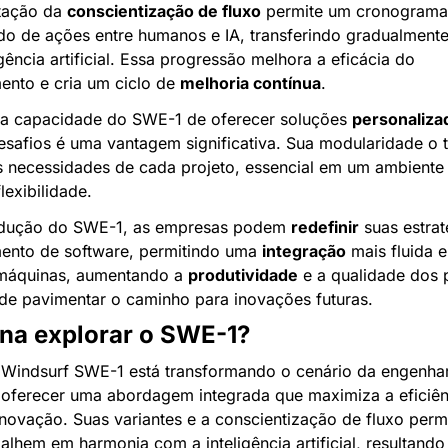
ação da 
conscientização de fluxo
 permite um cronograma 
o de ações entre humanos e IA, transferindo gradualmente 
igência artificial. Essa progressão melhora a eficácia do 
ento e cria um ciclo de 
melhoria contínua
.
 a capacidade do SWE-1 de oferecer soluções 
personaliza
esafios é uma vantagem significativa. Sua modularidade o t
s necessidades de cada projeto, essencial em um ambiente 
lexibilidade.
odução do SWE-1, as empresas podem 
redefinir
 suas estrat
ento de software, permitindo uma 
integração
 mais fluida e
máquinas, aumentando a 
produtividade
 e a qualidade dos 
 de pavimentar o caminho para inovações futuras.
ena explorar o SWE-1?
Windsurf SWE-1 está transformando o cenário da engenhari
 oferecer uma abordagem integrada que maximiza a eficiênc
novação. Suas variantes e a conscientização de fluxo perm
alhem em harmonia com a inteligência artificial, resultando