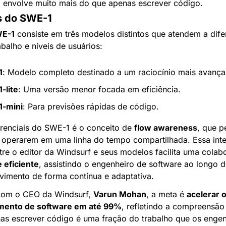
e
 envolve muito mais do que apenas escrever código.
s do SWE-1
WE-1
 consiste em três modelos distintos que atendem a difer
abalho e níveis de usuários:
1
: Modelo completo destinado a um raciocínio mais avança
-lite
: Uma versão menor focada em eficiência.
-mini
: Para previsões rápidas de código.
renciais do SWE-1 é o conceito de 
flow awareness
, que pe
operarem em uma linha do tempo compartilhada. Essa inte
 eficiente
, assistindo o engenheiro de software ao longo d
vimento de forma contínua e adaptativa.
om o CEO da Windsurf, 
Varun Mohan
, a meta é 
acelerar o
mento de software em até 99%
, refletindo a compreensão
as escrever código é uma fração do trabalho que os engenh