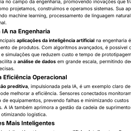
ria no campo da engenharia, promovendo inovações que tr
omo projetamos, construímos e operamos sistemas. Sua apl
indo machine learning, processamento de linguagem natural 
al.
 IA na Engenharia
ncipais 
aplicações da inteligência artificial
 na engenharia é
ento de produtos. Com algoritmos avançados, é possível cr
e simulações que reduzem custo e tempo de prototipagem
cilita a 
análise de dados
 em grande escala, permitindo dec
ecisas.
a Eficiência Operacional
o preditiva
, impulsionada pela IA, é um exemplo claro de
pode melhorar a eficiência. Sensores conectados monitoram
de equipamentos, prevendo falhas e minimizando custos 
s. A IA também aprimora a gestão da cadeia de suprimentos
otimizando logística.
s Mais Inteligentes