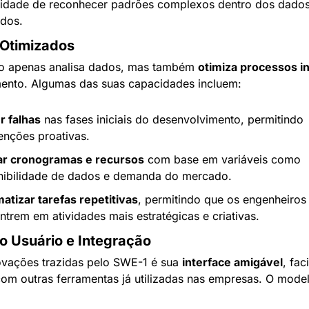
idade de reconhecer padrões complexos dentro dos dados
ados.
Otimizados
 apenas analisa dados, mas também 
otimiza processos in
ento. Algumas das suas capacidades incluem:
r falhas
 nas fases iniciais do desenvolvimento, permitindo 
enções proativas.
ar cronogramas e recursos
 com base em variáveis como 
nibilidade de dados e demanda do mercado.
atizar tarefas repetitivas
, permitindo que os engenheiros 
trem em atividades mais estratégicas e criativas.
do Usuário e Integração
vações trazidas pelo SWE-1 é sua 
interface amigável
, fac
com outras ferramentas já utilizadas nas empresas. O mode