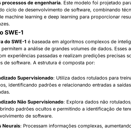
s processos de engenharia
. Este modelo foi projetado para
do ciclo de desenvolvimento de software, combinando técni
e machine learning e deep learning para proporcionar resul
azes.
do SWE-1
ra do SWE-1
 é baseada em algoritmos complexos de intelig
ue permitem a análise de grandes volumes de dados. Esses a
m experiências passadas e realizam predições precisas sob
s de software. A estrutura é composta por:
dizado Supervisionado
: Utiliza dados rotulados para treina
s, identificando padrões e relacionando entradas a saídas 
adas.
dizado Não Supervisionado
: Explora dados não rotulados,
rindo padrões ocultos e permitindo a identificação de ten
volvimento de software.
 Neurais
: Processam informações complexas, aumentando 