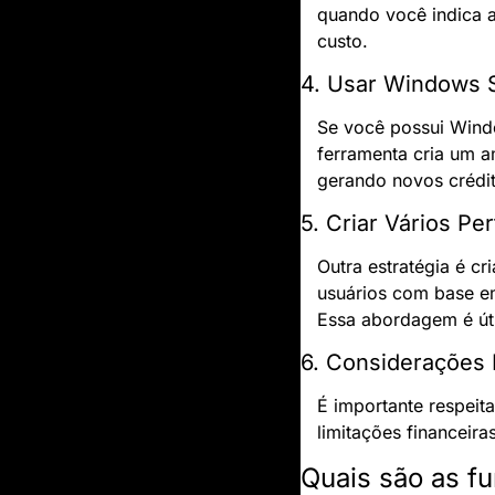
quando você indica a
custo.
4. Usar Windows 
Se você possui Windo
ferramenta cria um a
gerando novos crédit
5. Criar Vários Pe
Outra estratégia é cr
usuários com base em 
Essa abordagem é útil
6. Considerações 
É importante respeita
limitações financeira
Quais são as f