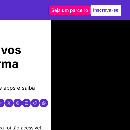
Seja um parceiro
Inscreva-se
vos 
rma 
 apps e saiba 
a foi tão acessível. 