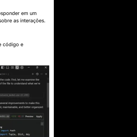
responder em um 
sobre as interações.
 código e 