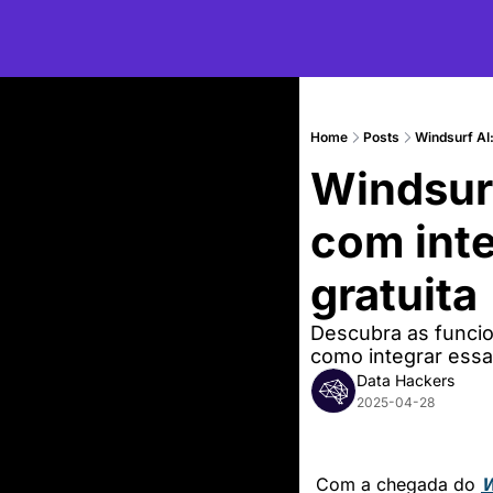
Home
Posts
Windsurf AI:
Windsurf
com intel
gratuita
Descubra as funcio
como integrar essa
Data Hackers
2025-04-28
Com a chegada do 
W