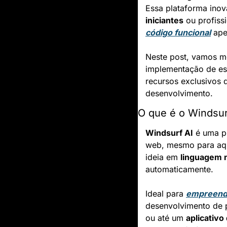
Essa plataforma ino
iniciantes
código funcional
 ap
Neste post, vamos mo
implementação de es
recursos exclusivos q
desenvolvimento.
O que é o Windsur
Windsurf AI
 é uma p
web, mesmo para aqu
ideia em 
linguagem n
automaticamente.
Ideal para 
empreende
desenvolvimento de p
ou até um 
aplicativo