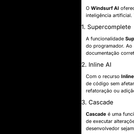
O 
Windsurf AI
 ofere
inteligência artifici
1. Supercomplete
A funcionalidade 
Sup
do programador. Ao c
documentação corret
2. Inline AI
Com o recurso 
Inline
de código sem afetar
refatoração ou adiçã
3. Cascade
Cascade
 é uma func
de executar alteraçõ
desenvolvedor sejam