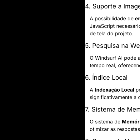
4. Suporte a Imag
A possibilidade de 
e
JavaScript necessário
de tela do projeto.
5. Pesquisa na W
O Windsurf AI pode a
tempo real, oferecen
6. Índice Local
A 
Indexação Local
 p
significativamente a
7. Sistema de Me
O sistema de 
Memór
otimizar as resposta