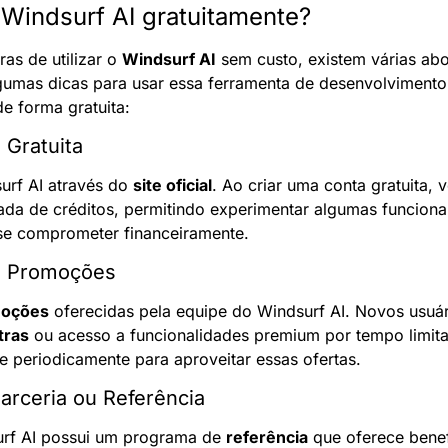
 Windsurf AI gratuitamente?
s de utilizar o 
Windsurf AI
 sem custo, existem várias a
lgumas dicas para usar essa ferramenta de desenvolvimento 
 de forma gratuita:
 Gratuita
urf AI através do 
site oficial
. Ao criar uma conta gratuita, 
ada de créditos, permitindo experimentar algumas funcional
se comprometer financeiramente.
em Promoções
oções
 oferecidas pela equipe do Windsurf AI. Novos usuár
tras
 ou acesso a funcionalidades premium por tempo limita
ue periodicamente para aproveitar essas ofertas.
arceria ou Referência
urf AI possui um programa de 
referência
 que oferece benef