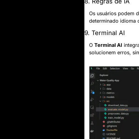
8. Regras de IA
Os usuários podem de
determinado idioma o
9. Terminal AI
O 
Terminal AI
 integ
solucionem erros, si