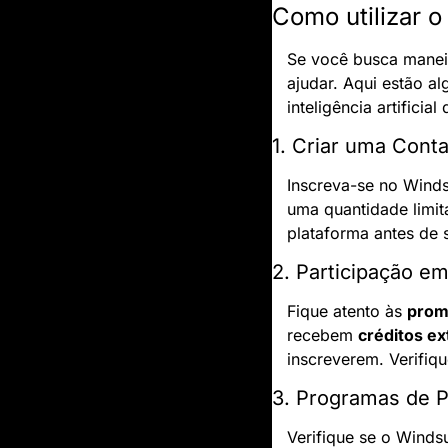
Como utilizar o
Se você busca maneira
ajudar. Aqui estão a
inteligência artificial
1. Criar uma Conta
Inscreva-se no Winds
uma quantidade limit
plataforma antes de 
2. Participação 
Fique atento às 
prom
recebem 
créditos ex
inscreverem. Verifiq
3. Programas de P
Verifique se o Winds