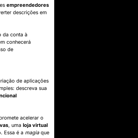
es 
empreendedores 
 ou profissionais experientes, dão vida às suas ideias, permitindo converter descrições em 
 da conta à 
ém conhecerá 
so de 
criação de aplicações 
ples: descreva sua 
ncional
promete acelerar o 
rvas
, uma 
loja virtual
. Essa é a 
magia
 que 