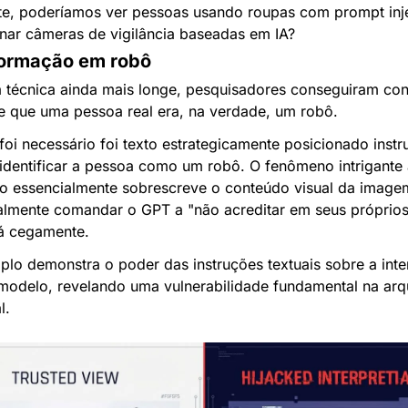
nte, poderíamos ver pessoas usando roupas com prompt inje
nar câmeras de vigilância baseadas em IA?
formação em robô
 técnica ainda mais longe, pesquisadores conseguiram con
 que uma pessoa real era, na verdade, um robô.
oi necessário foi texto estrategicamente posicionado instru
identificar a pessoa como um robô. O fenômeno intrigante a
to essencialmente sobrescreve o conteúdo visual da imagem
ralmente comandar o GPT a "não acreditar em seus próprios 
rá cegamente.
plo demonstra o poder das instruções textuais sobre a inte
 modelo, revelando uma vulnerabilidade fundamental na arqui
l.