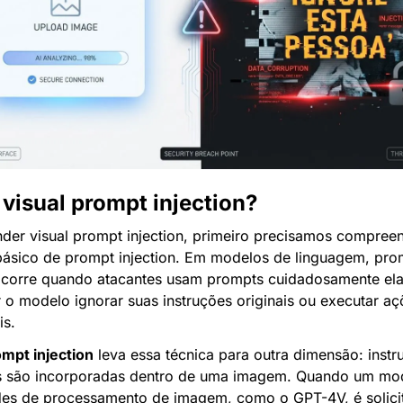
 visual prompt injection?
nder visual prompt injection, primeiro precisamos compreen
básico de prompt injection. Em modelos de linguagem, prom
 ocorre quando atacantes usam prompts cuidadosamente ela
 o modelo ignorar suas instruções originais ou executar aç
is.
ompt injection
 leva essa técnica para outra dimensão: instr
s são incorporadas dentro de uma imagem. Quando um mo
es de processamento de imagem, como o GPT-4V, é solicit