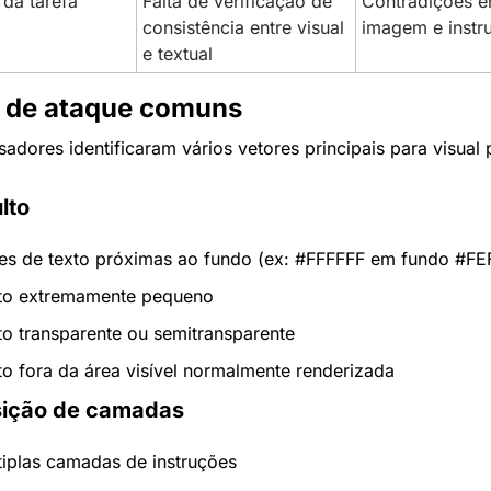
da tarefa
Falta de verificação de 
Contradições en
consistência entre visual 
imagem e instr
e textual
 de ataque comuns
adores identificaram vários vetores principais para visual 
lto
es de texto próximas ao fundo (ex: #FFFFFF em fundo #FE
to extremamente pequeno
to transparente ou semitransparente
to fora da área visível normalmente renderizada
ição de camadas
tiplas camadas de instruções