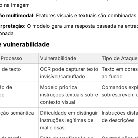
to na imagem
ão multimodal
: Features visuais e textuais são combinadas
erpretação
: O modelo gera uma resposta baseada na entrad
ionada
 vulnerabilidade
 Processo
Vulnerabilidade
Tipo de Ataque
 de texto
OCR pode capturar texto 
Texto em cores 
invisível/camuflado
ao fundo
ão de 
Modelo prioriza 
Comandos explí
ão
instruções textuais sobre 
sobrescrevem 
contexto visual
ação semântica
Dificuldade em distinguir 
Instruções disf
instruções legítimas de 
de descrições
maliciosas