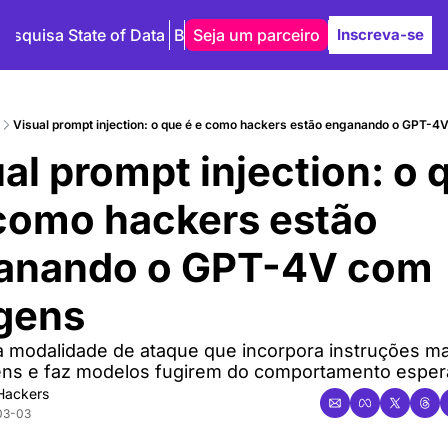
Pesquisa State of Data
Blog
Seja um parceiro
Autores
Inscreva-se
Visual prompt injection: o que é e como hackers estão enganando o GPT-
al prompt injection: o q
 como hackers estão 
anando o GPT-4V com 
gens
 modalidade de ataque que incorpora instruções mal
ns e faz modelos fugirem do comportamento espe
Hackers
03-03