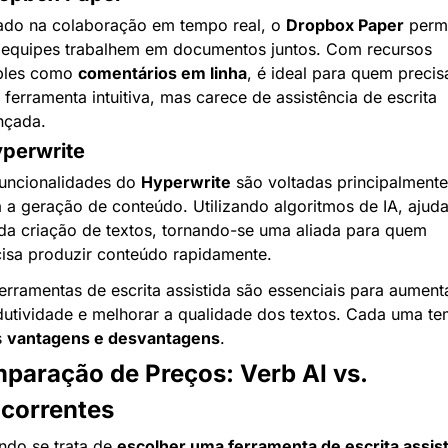
ado na colaboração em tempo real, o 
Dropbox Paper
 permi
 equipes trabalhem em documentos juntos. Com recursos 
ples como 
comentários em linha
, é ideal para quem precisa
ferramenta intuitiva, mas carece de assistência de escrita 
nçada.
yperwrite
uncionalidades do 
Hyperwrite
 são voltadas principalmente 
 a geração de conteúdo. Utilizando algoritmos de IA, ajuda
da criação de textos, tornando-se uma aliada para quem 
isa produzir conteúdo rapidamente.
erramentas de escrita assistida são essenciais para aumenta
utividade e melhorar a qualidade dos textos. Cada uma te
 
vantagens e desvantagens
.
paração de Preços: Verb AI vs. 
correntes
do se trata de 
escolher uma ferramenta de escrita assist