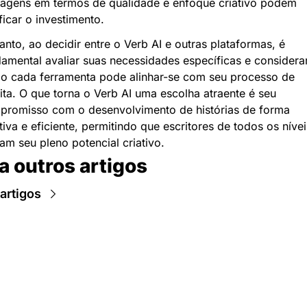
tagens em termos de qualidade e enfoque criativo podem 
ificar o investimento.
anto, ao decidir entre o Verb AI e outras plataformas, é 
amental avaliar suas necessidades específicas e considerar
o cada ferramenta pode alinhar-se com seu processo de 
ita. O que torna o Verb AI uma escolha atraente é seu 
promisso com o desenvolvimento de histórias de forma 
itiva e eficiente, permitindo que escritores de todos os níveis
jam seu pleno potencial criativo.
a outros artigos
artigos
Newsletter Data Hackers: 
Gratuita, sem spam, sem 