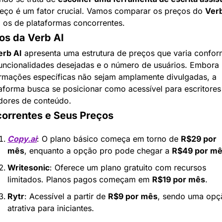
eço é um fator crucial. Vamos comparar os preços do 
Verb
 os de plataformas concorrentes.
os da Verb AI
erb AI
 apresenta uma estrutura de preços que varia confor
uncionalidades desejadas e o número de usuários. Embora 
rmações específicas não sejam amplamente divulgadas, a 
aforma busca se posicionar como acessível para escritores 
dores de conteúdo.
orrentes e Seus Preços
Copy.ai
: O plano básico começa em torno de 
R$29 por 
mês
, enquanto a opção pro pode chegar a 
R$49 por m
Writesonic
: Oferece um plano gratuito com recursos 
limitados. Planos pagos começam em 
R$19 por mês
.
Rytr
: Acessível a partir de 
R$9 por mês
, sendo uma opçã
atrativa para iniciantes.