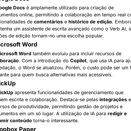
oogle Docs
 é amplamente utilizado para criação de 
umentos online, permitindo a colaboração em tempo real c
ionalidades de 
comentários
 e 
histórico de edição
. Embora
tenha um assistente de escrita avançado como o Verb AI, s
ões de edição tornam-no uma escolha popular.
icrosoft Word
icrosoft Word
 também evoluiu para incluir recursos de 
aboração
. Com a introdução do 
Copilot
, que usa IA para aju
edação, o Word se atualizou. Porém, o custo pode ser um f
tante para quem busca alternativas mais acessíveis.
lickUp
lickUp
 apresenta funcionalidades de gerenciamento que 
uem escrita e colaboração. Destaca-se pelas 
integrações
 e 
rsos de produtividade, permitindo gestão de projetos e 
mentos em um só lugar. A utilização de IA para 
redigir e 
umir conteúdo
 torna-o interessante.
ropbox Paper