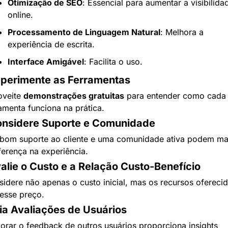
Otimização de SEO
: Essencial para aumentar a visibilidad
online.
Processamento de Linguagem Natural
: Melhora a 
experiência de escrita.
Interface Amigável
: Facilita o uso.
xperimente as Ferramentas
veite 
demonstrações gratuitas
 para entender como cada 
amenta funciona na prática.
onsidere Suporte e Comunidade
bom suporte ao cliente e uma comunidade ativa podem mar
ferença na experiência.
valie o Custo e a Relação Custo-Benefício
idere não apenas o custo inicial, mas os recursos oferecid
esse preço.
eia Avaliações de Usuários
orar o feedback de outros usuários proporciona insights 