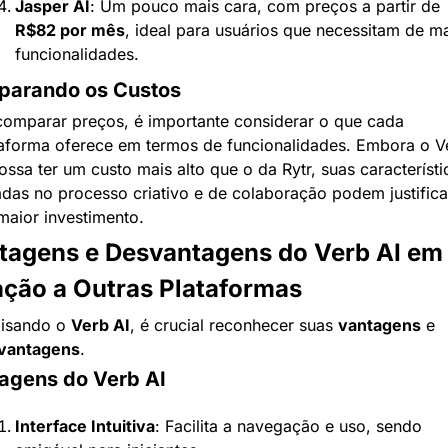
Jasper AI
: Um pouco mais cara, com preços a partir de 
R$82 por mês
, ideal para usuários que necessitam de ma
funcionalidades.
arando os Custos
omparar preços, é importante considerar o que cada 
aforma oferece em termos de funcionalidades. Embora o Ve
ossa ter um custo mais alto que o da Rytr, suas característic
das no processo criativo e de colaboração podem justificar
aior investimento.
tagens e Desvantagens do Verb AI em 
ação a Outras Plataformas
isando o 
Verb AI
, é crucial reconhecer suas 
vantagens
 e 
vantagens
.
agens do Verb AI
Interface Intuitiva
: Facilita a navegação e uso, sendo 