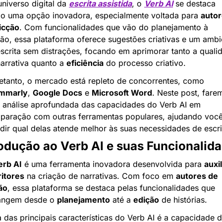
niverso digital da 
escrita assistida
, o 
Verb AI
 se destaca 
o uma opção inovadora, especialmente voltada para 
autor
icção
. Com funcionalidades que vão do planejamento à 
ão, essa plataforma oferece sugestões criativas e um ambie
scrita sem distrações, focando em aprimorar tanto a qualid
arrativa quanto a 
eficiência
 do processo criativo.
Entretanto, o mercado está repleto de concorrentes, como 
mmarly
, 
Google Docs
 e 
Microsoft Word
. Neste post, farem
 análise aprofundada das capacidades do Verb AI em 
paração com outras ferramentas populares, ajudando você 
dir qual delas atende melhor às suas necessidades de escri
rodução ao Verb AI e suas Funcionalid
erb AI
 é uma ferramenta inovadora desenvolvida para 
auxil
ritores
 na criação de narrativas. Com foco em 
autores de 
ão
, essa plataforma se destaca pelas funcionalidades que 
angem desde o 
planejamento
 até a 
edição
 de histórias.
das principais características do Verb AI é a capacidade d