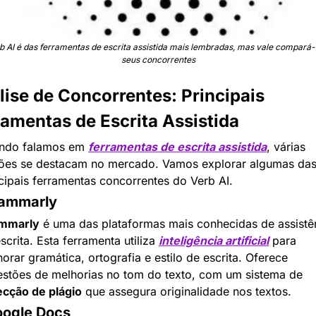
b AI é das ferramentas de escrita assistida mais lembradas, mas vale compará-l
seus concorrentes
ise de Concorrentes: Principais 
ramentas de Escrita Assistida
ndo falamos em 
ferramentas de escrita assistida
, várias 
ões se destacam no mercado. Vamos explorar algumas das
cipais ferramentas concorrentes do Verb AI.
rammarly
mmarly
 é uma das plataformas mais conhecidas de assistên
scrita. Esta ferramenta utiliza 
inteligência artificial
 para 
orar gramática, ortografia e estilo de escrita. Oferece 
sugestões de melhorias no tom do texto, com um sistema de 
ecção de plágio
 que assegura originalidade nos textos.
oogle Docs