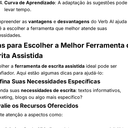
Curva de Aprendizado
: A adaptação às sugestões pode 
levar tempo.
preender as 
vantagens
 e 
desvantagens
 do Verb AI ajuda 
 a escolher a ferramenta que melhor atende suas 
essidades.
as para Escolher a Melhor Ferramenta d
ita Assistida
lher a 
ferramenta de escrita assistida
 ideal pode ser 
fiador. Aqui estão algumas dicas para ajudá-lo:
efina Suas Necessidades Específicas
enda suas 
necessidades de escrita
: textos informativos, 
eting, blogs ou algo mais específico?
valie os Recursos Oferecidos
ste atenção a aspectos como: