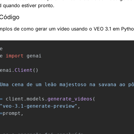
 quando estiver pronto.
Código
mplos de como gerar um vídeo usando o VEO 3.1 em Pytho
e
e
import
genai
enai
.
Client
()
Uma cena de um leão majestoso na savana ao p
=
client
.
models
.
generate_videos
(
"
veo-3.1-generate-preview
"
,
=
prompt
,