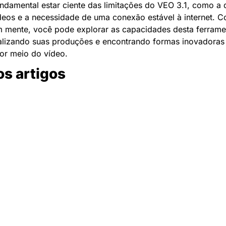
undamental estar ciente das limitações do VEO 3.1, como a 
eos e a necessidade de uma conexão estável à internet. C
 mente, você pode explorar as capacidades desta ferramen
ializando suas produções e encontrando formas inovadoras 
or meio do vídeo.
os artigos
Newsletter Data Hackers: 
Gratuita, sem spam, sem 
paywall.
Acompanhe essa todas a 
Inscreva-se
novidades da área de 