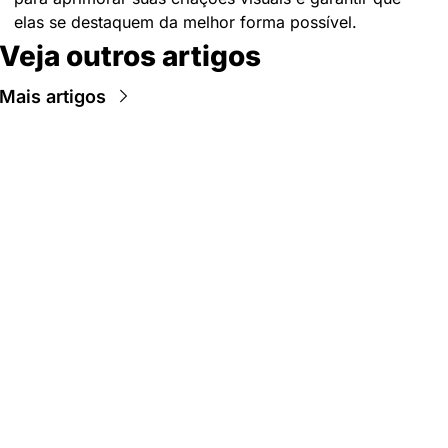
elas se destaquem da melhor forma possível.
Veja outros artigos
Mais artigos
Newsletter Data Hackers: 
Gratuita, sem spam, sem 
paywall.
Acompanhe essa todas a 
Inscreva-se
novidades da área de 
dados e IA, na nossa 
Newsletter semanal.