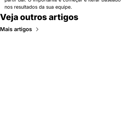
nos resultados da sua equipe.
Veja outros artigos
Mais artigos
Newsletter Data Hackers: 
Gratuita, sem spam, sem 
paywall.
Acompanhe essa todas a 
Inscreva-se
novidades da área de 
dados e IA, na nossa 
Newsletter semanal.