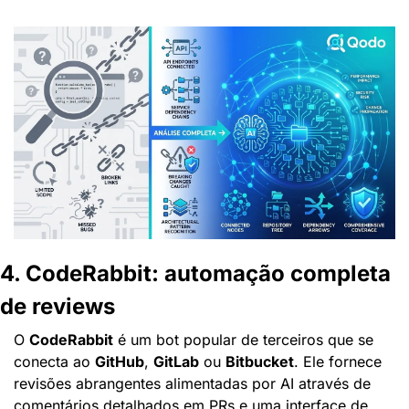
4. CodeRabbit: automação completa 
de reviews
O 
CodeRabbit
 é um bot popular de terceiros que se 
conecta ao 
GitHub
, 
GitLab
 ou 
Bitbucket
. Ele fornece 
revisões abrangentes alimentadas por AI através de 
comentários detalhados em PRs e uma interface de 