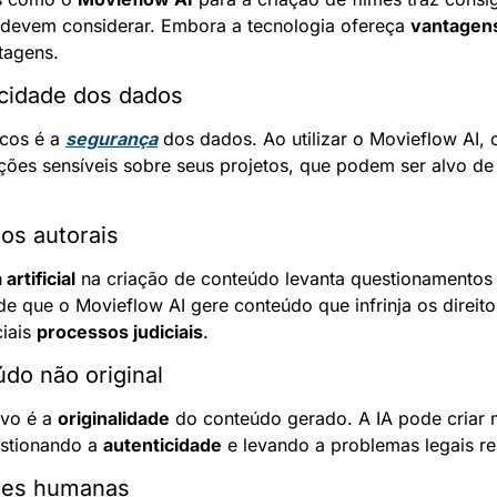
 devem considerar. Embora a tecnologia ofereça 
vantagen
tagens.
cidade dos dados
cos é a 
segurança
 dos dados. Ao utilizar o Movieflow AI,
ções sensíveis sobre seus projetos, que podem ser alvo de
os autorais
 artificial
 na criação de conteúdo levanta questionamentos
de que o Movieflow AI gere conteúdo que infrinja os direitos
iais 
processos judiciais
.
do não original
ivo é a 
originalidade
 do conteúdo gerado. A IA pode criar m
estionando a 
autenticidade
 e levando a problemas legais re
ades humanas