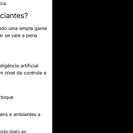
ica.
iciantes?
endo uma ampla gama 
r se vale a pena 
gência artificial 
 nível de controle e 
toque 
ns e ambientes a 
nda mais as 