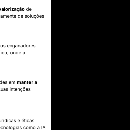
alorização
 de 
amente de soluções 
dos enganadores, 
disseminando informações falsas. Isso é problemático no contexto cinematográfico, onde a 
ades em 
manter a 
suas intenções 
rídicas e éticas 
ecnologias como a IA 