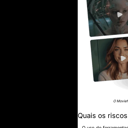
O Moviefl
Quais os risco
O uso de ferramenta