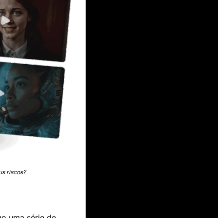
us riscos?
 para a criação de filmes traz consigo uma série de 