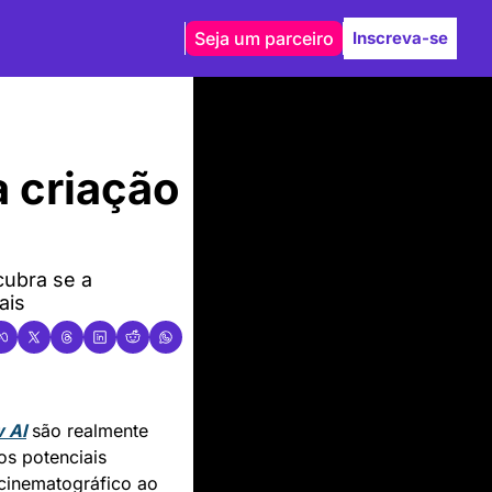
Seja um parceiro
Inscreva-se
criação 
ubra se a 
ais
 AI
 são realmente 
s potenciais 
cinematográfico ao 