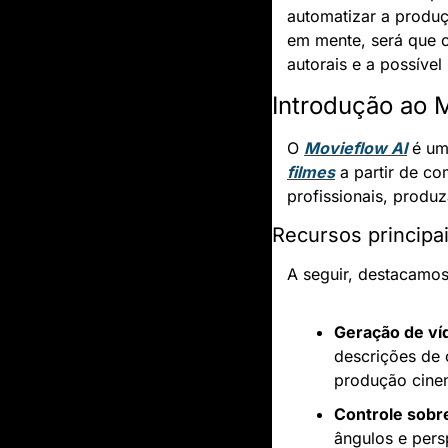
automatizar a produç
em mente, será que o
autorais e a possível
Introdução ao 
O 
Movieflow AI
 é um
filmes
 a partir de c
profissionais, produ
Recursos principa
A seguir, destacamos
Geração de ví
descrições de
produção cine
Controle sobr
ângulos e pers