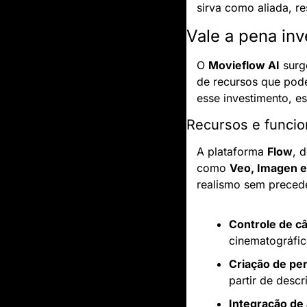
sirva como aliada, re
Vale a pena inv
O 
Movieflow AI
 sur
de recursos que podem
esse investimento, es
Recursos e funcio
A plataforma 
Flow
, 
como 
Veo, Imagen e
realismo sem precede
Controle de c
cinematográfic
Criação de pe
partir de desc
Integração de