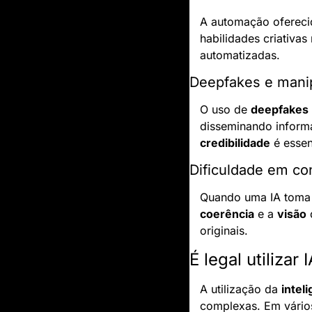
A automação ofereci
habilidades criativa
automatizadas.
Deepfakes e mani
O uso de 
deepfakes
credibilidade
 é essen
Dificuldade em con
Quando uma IA toma d
coerência
 e a 
visão
 
originais.
É legal utilizar
A utilização da 
inteli
complexas. Em vários 