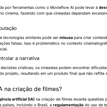
da por ferramentas como o Movieflow AI pode levar à 
desv
s no cinema, fazendo com que cineastas dependam excessiv
pulação
 e tecnologias similares pode ser 
misusa
 para criar conteú
cial.
trolar a narrativa
ecisões criativas, os cineastas podem encontrar dificuld
do projeto, resultando em um produto final que não reflita 
 IA na criação de filmes?
gência artificial (IA)
 na criação de filmes levanta questões ju
países, incluindo o Brasil, a 
regulamentação
 do uso de t