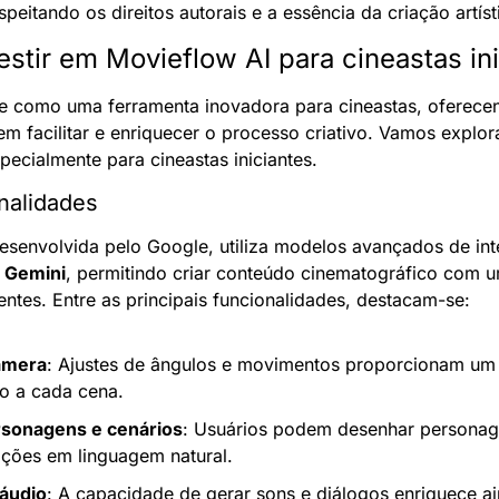
speitando os direitos autorais e a essência da criação artíst
estir em Movieflow AI para cineastas in
ge como uma ferramenta inovadora para cineastas, oferec
 facilitar e enriquecer o processo criativo. Vamos explora
pecialmente para cineastas iniciantes.
nalidades
desenvolvida pelo Google, utiliza modelos avançados de inteli
 Gemini
, permitindo criar conteúdo cinematográfico com um
ntes. Entre as principais funcionalidades, destacam-se:
âmera
: Ajustes de ângulos e movimentos proporcionam um 
o a cada cena.
rsonagens e cenários
: Usuários podem desenhar personage
rições em linguagem natural.
 áudio
: A capacidade de gerar sons e diálogos enriquece ai