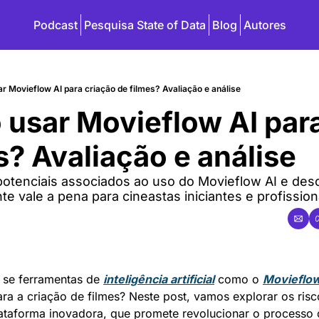
Podcast
Pesquisa State of Data
Blog
Autores
r Movieflow AI para criação de filmes? Avaliação e análise
 usar Movieflow AI para 
? Avaliação e análise
potenciais associados ao uso do Movieflow AI e desc
e vale a pena para cineastas iniciantes e profission
 se ferramentas de 
inteligência artificial
 como o 
Movieflow
ra a criação de filmes? Neste post, vamos explorar os risco
ataforma inovadora, que promete revolucionar o processo 