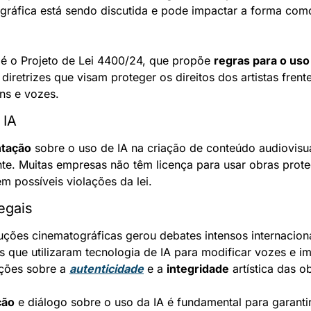
ográfica está sendo discutida e pode impactar a forma como
é o Projeto de Lei 4400/24, que propõe 
regras para o uso 
iretrizes que visam proteger os direitos dos artistas frent
ens e vozes.
 IA
ntação
 sobre o uso de IA na criação de conteúdo audiovisua
e. Muitas empresas não têm licença para usar obras protegi
em possíveis violações da lei.
egais
ções cinematográficas gerou debates intensos internaciona
s que utilizaram tecnologia de IA para modificar vozes e im
ções sobre a 
autenticidade
 e a 
integridade
 artística das o
ção
 e diálogo sobre o uso da IA é fundamental para garantir