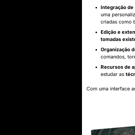
Integração de
uma personaliz
criadas como 
Edição e exten
tomadas exist
Organização d
comandos, torn
Recursos de a
estudar as 
téc
Com uma interface am