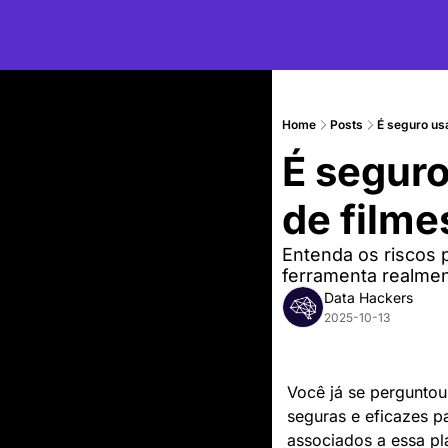
Home
Posts
É seguro usa
É seguro
de filmes
Entenda os riscos 
ferramenta realment
Data Hackers
2025-10-13
Você já se perguntou
seguras e eficazes pa
associados a essa pl