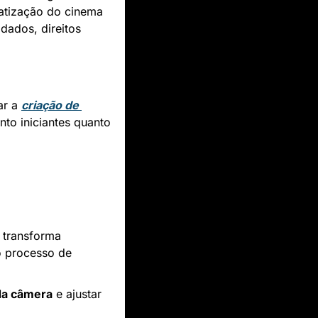
atização do cinema 
ados, direitos 
ar a 
criação de 
to iniciantes quanto 
 transforma 
 processo de 
da câmera
 e ajustar 