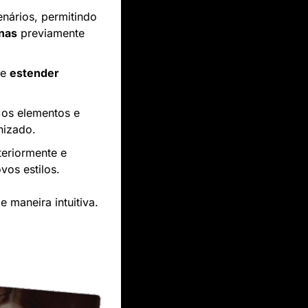
nários, permitindo 
nas
 previamente 
 e 
estender 
 os elementos e 
nizado.
eriormente e 
vos estilos.
de maneira intuitiva.