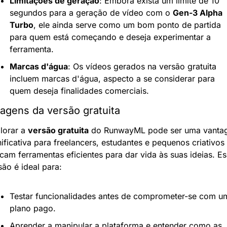
Limitações de geração
: Embora exista um limite de 10 
segundos para a geração de vídeo com o 
Gen-3 Alpha 
Turbo
, ele ainda serve como um bom ponto de partida 
para quem está começando e deseja experimentar a 
ferramenta.
Marcas d'água
: Os vídeos gerados na versão gratuita 
incluem marcas d'água, aspecto a se considerar para 
quem deseja finalidades comerciais.
agens da versão gratuita
lorar a 
versão gratuita
 do RunwayML pode ser uma vanta
nificativa para freelancers, estudantes e pequenos criativos 
cam ferramentas eficientes para dar vida às suas ideias. Es
são é ideal para:
Testar funcionalidades antes de comprometer-se com um
plano pago.
Aprender a manipular a plataforma e entender como as 