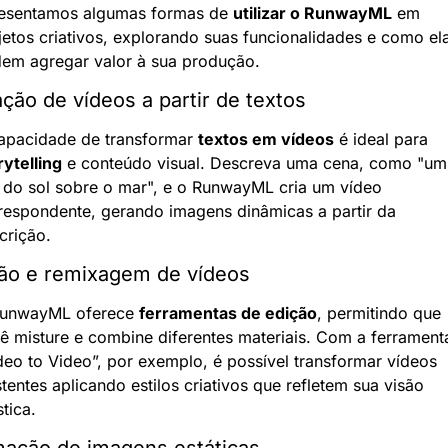
esentamos algumas formas de 
utilizar o RunwayML
 em 
jetos criativos, explorando suas funcionalidades e como ela
em agregar valor à sua produção.
ção de vídeos a partir de textos
apacidade de transformar 
textos em vídeos
 é ideal para 
rytelling
 e conteúdo visual. Descreva uma cena, como "um 
 do sol sobre o mar", e o RunwayML cria um vídeo 
respondente, gerando imagens dinâmicas a partir da 
crição.
ão e remixagem de vídeos
unwayML oferece 
ferramentas de edição
, permitindo que 
ê misture e combine diferentes materiais. Com a ferramenta
deo to Video”, por exemplo, é possível transformar vídeos 
stentes aplicando estilos criativos que refletem sua visão 
stica.
ação de imagens estáticas