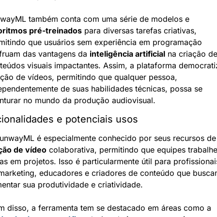
RunwayML também conta com uma série de modelos e 
oritmos pré-treinados
 para diversas tarefas criativas, 
mitindo que usuários sem experiência em programação 
fruam das vantagens da 
inteligência artificial
 na criação de
teúdos visuais impactantes. Assim, a plataforma democratiz
ação de vídeos, permitindo que qualquer pessoa, 
ependentemente de suas habilidades técnicas, possa se 
nturar no mundo da produção audiovisual.
ionalidades e potenciais usos
O RunwayML é especialmente co
ção de vídeo
 colaborativa, permitindo que equipes trabalhe
tas em projetos. Isso é particularmente útil para profissionais
marketing, educadores e criadores de conteúdo que busca
entar sua produtividade e criatividade.
Além disso, a ferramenta tem se destacado em áreas como a 