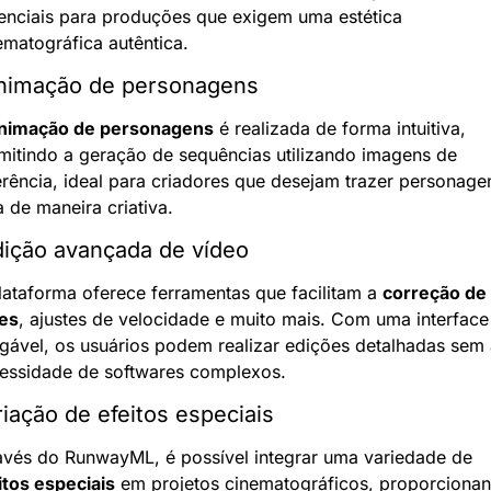
enciais para produções que exigem uma estética 
ematográfica autêntica.
nimação de personagens
nimação de personagens
 é realizada de forma intuitiva, 
mitindo a geração de sequências utilizando imagens de 
erência, ideal para criadores que desejam trazer personagen
a de maneira criativa.
dição avançada de vídeo
lataforma oferece ferramentas que facilitam a 
correção de 
es
, ajustes de velocidade e muito mais. Com uma interface 
gável, os usuários podem realizar edições detalhadas sem a
essidade de softwares complexos.
riação de efeitos especiais
Através do RunwayML, é possível integrar uma variedade de 
itos especiais
 em projetos cinematográficos, proporcionan