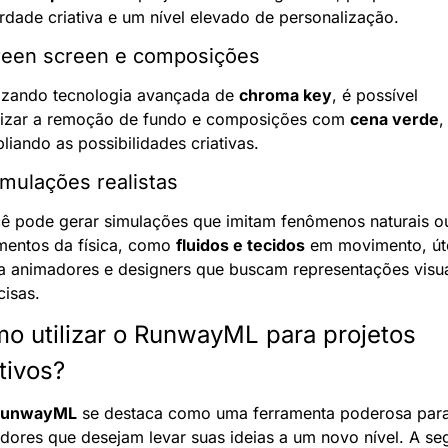
erdade criativa e um nível elevado de personalização.
reen screen e composições
lizando tecnologia avançada de 
chroma key
, é possível 
lizar a remoção de fundo e composições com 
cena verde
, 
liando as possibilidades criativas.
imulações realistas
ê pode gerar simulações que imitam fenômenos naturais ou
mentos da física, como 
fluidos e tecidos
 em movimento, úte
a animadores e designers que buscam representações visua
cisas.
o utilizar o RunwayML para projetos 
tivos?
unwayML
 se destaca como uma ferramenta poderosa para
adores que desejam levar suas ideias a um novo nível. A segu