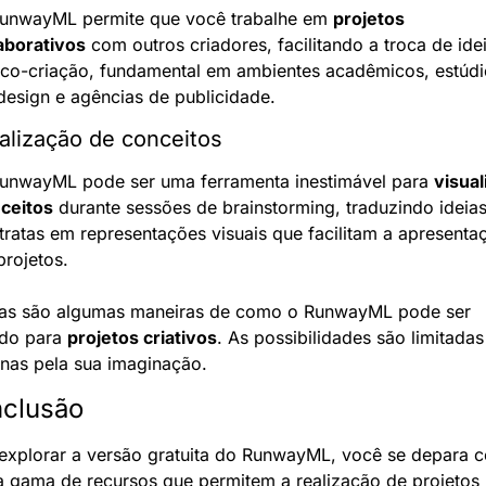
unwayML permite que você trabalhe em 
projetos 
aborativos
 com outros criadores, facilitando a troca de idei
 co-criação, fundamental em ambientes acadêmicos, estúdio
design e agências de publicidade.
alização de conceitos
unwayML pode ser uma ferramenta inestimável para 
visuali
ceitos
 durante sessões de brainstorming, traduzindo ideias
tratas em representações visuais que facilitam a apresentaç
projetos.
as são algumas maneiras de como o RunwayML pode ser 
do para 
projetos criativos
. As possibilidades são limitadas 
nas pela sua imaginação.
clusão
explorar a versão gratuita do RunwayML, você se depara c
 gama de recursos que permitem a realização de projetos 