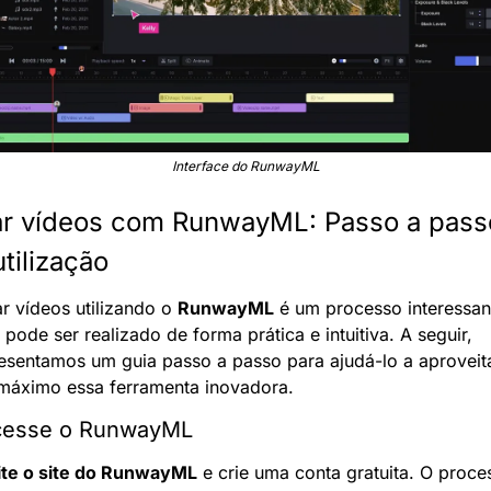
Interface do RunwayML
ar vídeos com RunwayML: Passo a passo
utilização
ar vídeos utilizando o 
RunwayML
 é um processo interessant
 pode ser realizado de forma prática e intuitiva. A seguir, 
esentamos um guia passo a passo para ajudá-lo a aproveita
máximo essa ferramenta inovadora.
Acesse o RunwayML
ite o site do RunwayML
 e crie uma conta gratuita. O proces