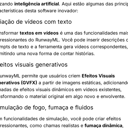
izando 
inteligência artificial
. Aqui estão algumas das princip
acterísticas desta software inovador:
riação de vídeos com texto
nsformar 
textos em vídeos
 é uma das funcionalidades mais
ressionantes do RunwayML. Você pode inserir descrições o
mpts de texto e a ferramenta gera vídeos correspondentes, 
mitindo uma nova forma de contar histórias.
feitos visuais generativos
unwayML permite que usuários criem 
Efeitos Visuais 
erativos (GVFX)
 a partir de imagens estáticas, adicionando
adas de efeitos visuais dinâmicos em vídeos existentes, 
nsformando o material original em algo novo e envolvente.
imulação de fogo, fumaça e fluidos
 funcionalidades de simulação, você pode criar efeitos 
ressionantes, como chamas realistas e 
fumaça dinâmica
, 