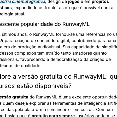
ústria cinematográfica
, design de 
jogos
 e em 
projetos 
ísticos
, expandindo as fronteiras do que é possível com a 
nologia atual.
escente popularidade do RunwayML
 últimos anos, o RunwayML tornou-se uma referência no us
IA
 para criação de conteúdo digital, contribuindo para uma 
a era de produção audiovisual. Sua capacidade de simplific
cessos complexos tem atraído tanto amadores quanto 
fissionais, favorecendo a democratização da criação de 
teúdos de qualidade.
lore a versão gratuita do RunwayML: qua
ursos estão disponíveis?
ersão gratuita
 do RunwayML é uma excelente oportunidade
a quem deseja explorar as ferramentas de inteligência artific
recidas pela plataforma sem incorrer em custos. Com um 
no básico que é 
gratuito para sempre
, usuários podem se 