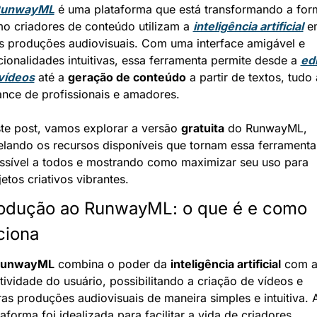
unwayML
 é uma plataforma que está transformando a form
o criadores de conteúdo utilizam a 
inteligência artificial
 e
s produções audiovisuais. Com uma interface amigável e 
cionalidades intuitivas, essa ferramenta permite desde a 
edi
vídeos
 até a 
geração de conteúdo
 a partir de textos, tudo 
ance de profissionais e amadores.
te post, vamos explorar a versão 
gratuita
 do RunwayML, 
elando os recursos disponíveis que tornam essa ferramenta 
ssível a todos e mostrando como maximizar seu uso para 
jetos criativos vibrantes.
rodução ao RunwayML: o que é e como 
ciona
unwayML
 combina o poder da 
inteligência artificial
 com a
atividade do usuário, possibilitando a criação de vídeos e 
ras produções audiovisuais de maneira simples e intuitiva. A
taforma foi idealizada para facilitar a vida de criadores, 