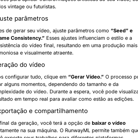
los vintage ou futuristas.
juste parâmetros
es de gerar seu vídeo, ajuste parâmetros como 
“Seed” e 
ame Consistency.”
 Esses ajustes influenciam o estilo e a 
sistência do vídeo final, resultando em uma produção mais 
moniosa e visualmente atraente.
eração do vídeo
s configurar tudo, clique em 
“Gerar Vídeo.”
 O processo p
ar alguns momentos, dependendo do tamanho e da 
plexidade do vídeo. Durante a espera, você pode visualiza
ultado em tempo real para avaliar como estão as edições.
xportação e compartilhamento
final da geração, você terá a opção de 
baixar o vídeo
etamente na sua máquina. O RunwayML permite também que
ê exporte seus trabalhos para diferentes plataformas, 