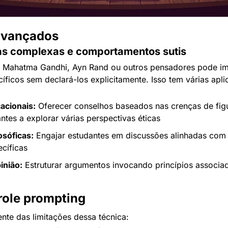
avançados
as complexas e comportamentos sutis
 Mahatma Gandhi, Ayn Rand ou outros pensadores pode impl
cíficos sem declará-los explicitamente. Isso tem várias apl
acionais:
 Oferecer conselhos baseados nas crenças de figur
ntes a explorar várias perspectivas éticas
osóficas:
 Engajar estudantes em discussões alinhadas com 
ecíficas
inião:
 Estruturar argumentos invocando princípios associad
role prompting
ente das limitações dessa técnica: