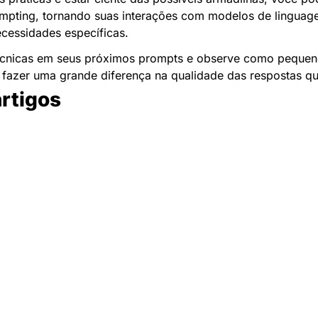
ompting, tornando suas interações com modelos de linguage
cessidades específicas.
écnicas em seus próximos prompts e observe como pequenos
 fazer uma grande diferença na qualidade das respostas q
artigos
Newsletter Data Hackers: 
Gratuita, sem spam, sem 
paywall.
Acompanhe essa todas a 
Inscreva-se
novidades da área de 