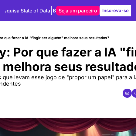
Pesquisa State of Data
Blog
Seja um parceiro
Autores
Inscreva-se
or que fazer a IA "fingir ser alguém" melhora seus resultados?
: Por que fazer a IA "fin
 melhora seus resulta
 que levam esse jogo de "propor um papel" para a IA
endentes