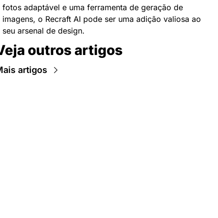
fotos adaptável e uma ferramenta de geração de 
imagens, o Recraft AI pode ser uma adição valiosa ao 
seu arsenal de design.
Veja outros artigos
ais artigos
Newsletter Data Hackers: 
Gratuita, sem spam, sem 
paywall.
Acompanhe essa todas a 
Inscreva-se
novidades da área de 
dados e IA, na nossa 