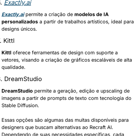
. 
Exactly.ai
Exactly.ai
 permite a criação de 
modelos de IA 
personalizados
 a partir de trabalhos artísticos, ideal para 
designs únicos.
. Kittl
Kittl
 oferece ferramentas de design com suporte a 
vetores, visando a criação de gráficos escaláveis de alta 
qualidade.
8. DreamStudio
DreamStudio
 permite a geração, edição e upscaling de 
imagens a partir de prompts de texto com tecnologia do 
Stable Diffusion.
Essas opções são algumas das muitas disponíveis para 
designers que buscam alternativas ao Recraft AI. 
Dependendo de suas necessidades específicas, cada 