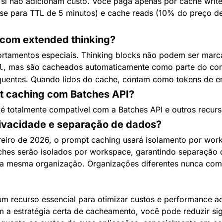
si não adicionam custo. Você paga apenas por cache write
se para TTL de 5 minutos) e cache reads (10% do preço de
 com extended thinking?
tamentos especiais. Thinking blocks não podem ser marca
, mas são cacheados automaticamente como parte do cont
l
entes. Quando lidos do cache, contam como tokens de en
t caching com Batches API?
é totalmente compatível com a Batches API e outros recur
ivacidade e separação de dados?
ereiro de 2026, o prompt caching usará isolamento por wor
hes serão isolados por workspace, garantindo separação d
a mesma organização. Organizações diferentes nunca com
m recurso essencial para otimizar custos e performance ao
a estratégia certa de cacheamento, você pode reduzir sign