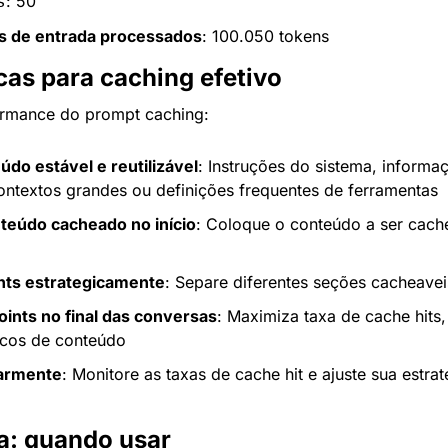
: 50
s
ns de entrada processados
: 100.050 tokens
cas para caching efetivo
ormance do prompt caching:
do estável e reutilizável
: Instruções do sistema, informaç
ntextos grandes ou definições frequentes de ferramentas
nteúdo cacheado no início
: Coloque o conteúdo a ser cac
nts estrategicamente
: Separe diferentes seções cacheavei
oints no final das conversas
: Maximiza taxa de cache hits
ocos de conteúdo
larmente
: Monitore as taxas de cache hit e ajuste sua estra
a: quando usar