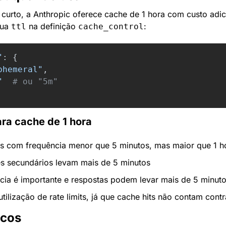
curto, a Anthropic oferece cache de 1 hora com custo adici
ua 
 na definição 
:
ttl
cache_control
"
:
{
phemeral
"
,
"
ara cache de 1 hora
s com frequência menor que 5 minutos, mas maior que 1 h
s secundários levam mais de 5 minutos
cia é importante e respostas podem levar mais de 5 minut
tilização de rate limits, já que cache hits não contam contr
icos