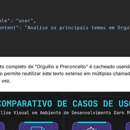
ole
"
:
"
user
"
,
ontent
"
:
"
Analise os principais temas em Orgu
so permite reutilizar este texto extenso em múltiplas chama
 vez.