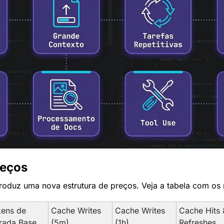
reços
roduz uma nova estrutura de preços. Veja a tabela com os
ens de 
Cache Writes 
Cache Writes 
Cache Hits &
rada Base
(5m)
(1h)
Refreshes