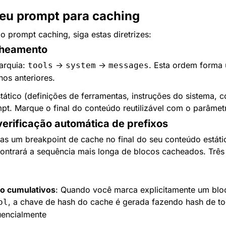
seu prompt para caching
o prompt caching, siga estas diretrizes:
cheamento
arquia: 
 → 
 → 
. Esta ordem forma 
tools
system
messages
nos anteriores.
ático (definições de ferramentas, instruções do sistema, c
mpt. Marque o final do conteúdo reutilizável com o parâmet
erificação automática de prefixos
s um breakpoint de cache no final do seu conteúdo estátic
ntrará a sequência mais longa de blocos cacheados. Três p
o cumulativos
, a chave de hash do cache é gerada fazendo hash de to
ol
uencialmente