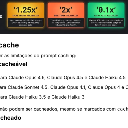
 cache
r as limitações do prompt caching:
cacheável
para Claude Opus 4.6, Claude Opus 4.5 e Claude Haiku 4.5
ara Claude Sonnet 4.5, Claude Opus 4.1, Claude Opus 4 e 
para Claude Haiku 3.5 e Claude Haiku 3
s não podem ser cacheados, mesmo se marcados com 
cac
acheado