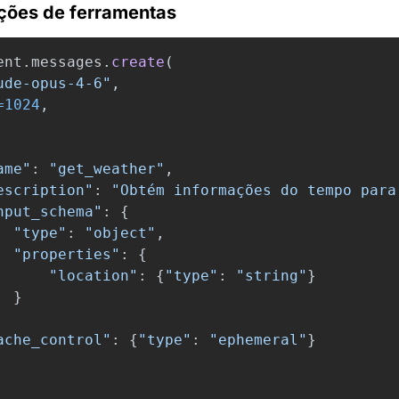
ções de ferramentas
ent
.
messages
.
create
(
ude-opus-4-6
"
,
=
1024
,
ame
"
:
"
get_weather
"
,
escription
"
:
"
Obtém informações do tempo para
nput_schema
"
:
{
"
type
"
:
"
object
"
,
"
properties
"
:
{
"
location
"
:
{
"
type
"
:
"
string
"
}
}
ache_control
"
:
{
"
type
"
:
"
ephemeral
"
}