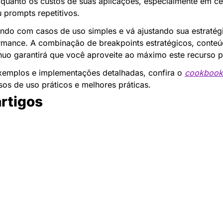
quanto os custos de suas aplicações, especialmente em ce
 prompts repetitivos.
do com casos de uso simples e vá ajustando sua estratégi
rmance. A combinação de breakpoints estratégicos, conteú
nuo garantirá que você aproveite ao máximo este recurso 
xemplos e implementações detalhadas, confira o 
cookbook
os de uso práticos e melhores práticas.
artigos
Newsletter Data Hackers: 
Gratuita, sem spam, sem 
paywall.