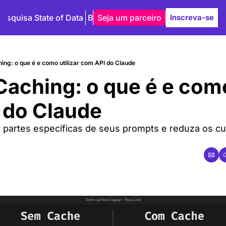
Pesquisa State of Data
Blog
Seja um parceiro
Autores
Inscreva-se
ng: o que é e como utilizar com API do Claude
aching: o que é e como 
 do Claude
r partes específicas de seus prompts e reduza os c