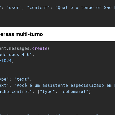
"
:
"
user
"
,
"
content
"
:
"
Qual é o tempo em São 
ersas multi-turno
ent
.
messages
.
create
(
ude-opus-4-6
"
,
=
1024
,
ype
"
:
"
text
"
,
ext
"
:
"
Você é um assistente especializado em 
ache_control
"
:
{
"
type
"
:
"
ephemeral
"
}