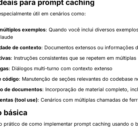
deais para prompt caching
specialmente útil em cenários como:
últiplos exemplos
: Quando você inclui diversos exemplos
Claude
dade de contexto
: Documentos extensos ou informações 
tivas
: Instruções consistentes que se repetem em múltiplas
ngas
: Diálogos multi-turno com contexto extenso
e código
: Manutenção de seções relevantes do codebase 
o de documentos
: Incorporação de material completo, in
ntas (tool use)
: Cenários com múltiplas chamadas de fer
 básica