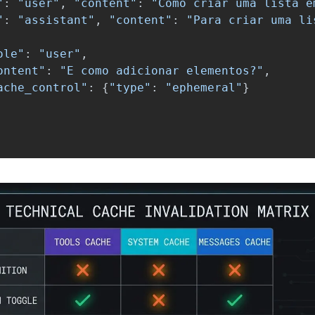
"
:
"
user
"
,
"
content
"
:
"
Como criar uma lista e
"
:
"
assistant
"
,
"
content
"
:
"
Para criar uma li
ole
"
:
"
user
"
,
ontent
"
:
"
E como adicionar elementos?
"
,
ache_control
"
:
{
"
type
"
:
"
ephemeral
"
}