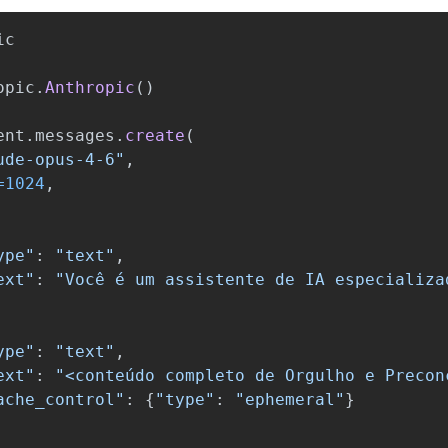
ic
opic
.
Anthropic
()
ent
.
messages
.
create
(
ude-opus-4-6
"
,
=
1024
,
ype
"
:
"
text
"
,
ext
"
:
"
Você é um assistente de IA especializa
ype
"
:
"
text
"
,
ext
"
:
"
<conteúdo completo de Orgulho e Precon
ache_control
"
:
{
"
type
"
:
"
ephemeral
"
}