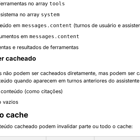
ferramentas no array 
tools
sistema no array 
system
teúdo em 
 (turnos de usuário e assiste
messages.content
umentos em 
messages.content
ntas e resultados de ferramentas
er cacheado
s não podem ser cacheados diretamente, mas podem ser ca
eúdo quando aparecem em turnos anteriores do assistente
 conteúdo (como citações)
o vazios
 o cache
teúdo cacheado podem invalidar parte ou todo o cache: