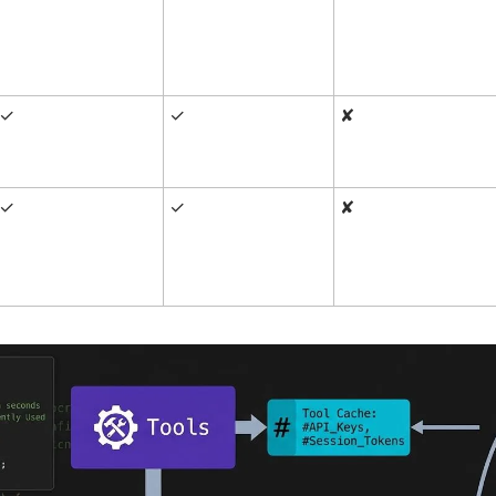
✓
✓
✘
✓
✓
✘