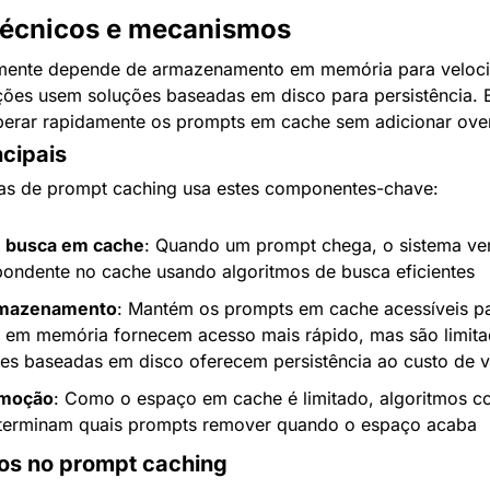
écnicos e mecanismos
lmente depende de armazenamento em memória para veloci
ões usem soluções baseadas em disco para persistência. B
perar rapidamente os prompts em cache sem adicionar overh
cipais
mas de prompt caching usa estes componentes-chave:
 busca em cache
: Quando um prompt chega, o sistema veri
pondente no cache usando algoritmos de busca eficientes
rmazenamento
: Mantém os prompts em cache acessíveis pa
 em memória fornecem acesso mais rápido, mas são limita
es baseadas em disco oferecem persistência ao custo de 
remoção
: Como o espaço em cache é limitado, algoritmos co
terminam quais prompts remover quando o espaço acaba
dos no prompt caching