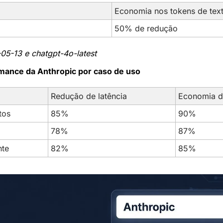
Economia nos tokens de tex
50% de redução
05-13 e chatgpt-4o-latest
mance da Anthropic por caso de uso
Redução de latência
Economia d
tos
85%
90%
78%
87%
nte
82%
85%