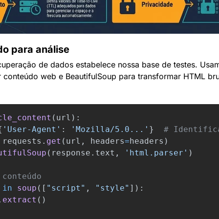
o para análise
peração de dados estabelece nossa base de testes. Usamo
 conteúdo web e BeautifulSoup para transformar HTML brut
cle_content
(
url
):
{
'
User-Agent
'
:
'
Mozilla/5.0...
'
}
requests
.
get
(
url
,
headers
=
headers
)
utifulSoup
(
response
.
text
,
'
html.parser
'
)
in
soup
([
"
script
"
,
"
style
"
]):
.
extract
()