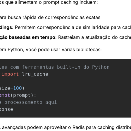
os que alimentam o prompt caching incluem:
Para busca rápida de correspondências exatas
dings
: Permitem correspondência de similaridade para cac
ração baseadas em tempo
: Rastreiam a atualização do cach
m Python, você pode usar várias bibliotecas:
import
lru_cache
size
=
100
)
ompt
(
prompt
):
ponse
avançadas podem aproveitar o Redis para caching distribu