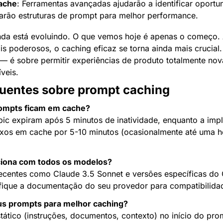
cache
: Ferramentas avançadas ajudarão a identificar oportu
rão estruturas de prompt para melhor performance.
nda está evoluindo. O que vemos hoje é apenas o começo. 
 poderosos, o caching eficaz se torna ainda mais crucial.
— é sobre permitir experiências de produto totalmente nova
veis.
quentes sobre prompt caching
ompts ficam em cache?
ic expiram após 5 minutos de inatividade, enquanto a imp
xos em cache por 5-10 minutos (ocasionalmente até uma ho
ciona com todos os modelos?
ecentes como Claude 3.5 Sonnet e versões específicas do 
ifique a documentação do seu provedor para compatibilida
s prompts para melhor caching?
ático (instruções, documentos, contexto) no início do pro