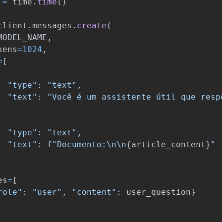
=
time
.
time
()
client
.
messages
.
create
(
MODEL_NAME
,
kens
=
1024
,
=
[
"
type
"
:
"
text
"
,
"
text
"
:
"
Você é um assistente útil que resp
"
type
"
:
"
text
"
,
"
text
"
:
f
"
Documento:
\n\n
{
article_content
}
"
es
=
[
role
"
:
"
user
"
,
"
content
"
:
user_question
}