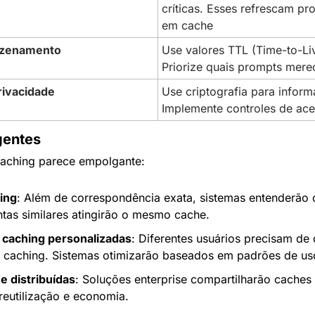
críticas. Esses refrescam pr
em cache
azenamento
Use valores TTL (Time-to-Liv
Priorize quais prompts mer
rivacidade
Use criptografia para informa
Implemente controles de ac
gentes
caching parece empolgante:
ing
: Além de correspondência exata, sistemas entenderão o
tas similares atingirão o mesmo cache.
 caching personalizadas
: Diferentes usuários precisam de d
 caching. Sistemas otimizarão baseados em padrões de us
e distribuídas
: Soluções enterprise compartilharão caches 
reutilização e economia.