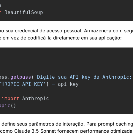
s
t
BeautifulSoup
mo sua credencial de acesso pessoal. Armazene-a com seg
e em vez de codificá-la diretamente em sua aplicação:
ass
.
getpass
(
"
Digite sua API key da Anthropic:
THROPIC_API_KEY
'
]
=
api_key
import
Anthropic
opic
()
define seus parâmetros de interação. Para prompt caching
como Claude 3.5 Sonnet fornecem performance otimizada