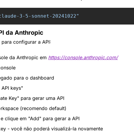
claude-3-5-sonnet-20241022
"
PI da Anthropic
 para configurar a API:
ole da Anthropic em 
https://console.anthropic.com/
console
egado para o dashboard
 API keys"
ate Key" para gerar uma API
orkspace (recomendo default)
e clique em "Add" para gerar a API
key - você não poderá visualizá-la novamente