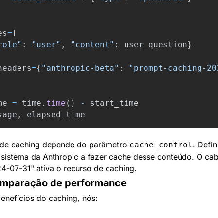
es
=
[
role
"
:
"
user
"
,
"
content
"
:
user_question
}
headers
=
{
"
anthropic-beta
"
:
"
prompt-caching-20
me
=
time
.
time
()
-
start_time
sage
,
elapsed_time
de caching depende do parâmetro 
. Defin
cache_control
o sistema da Anthropic a fazer cache desse conteúdo. O cab
-07-31" ativa o recurso de caching.
mparação de performance
enefícios do caching, nós: