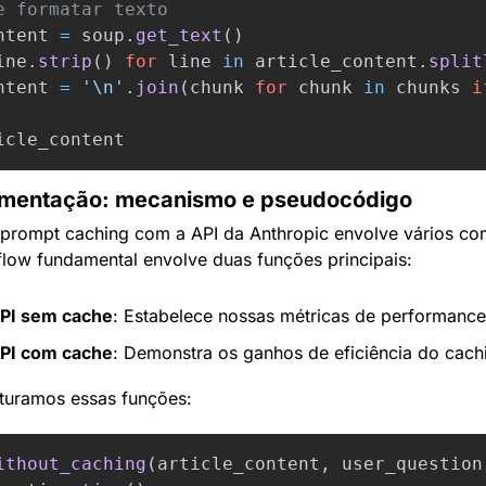
ntent
=
soup
.
get_text
()
ine
.
strip
()
for
line
in
article_content
.
split
ntent
=
'
\n
'
.
join
(
chunk
for
chunk
in
chunks
i
icle_content
ementação: mecanismo e pseudocódigo
prompt caching com a API da Anthropic envolve vários co
flow fundamental envolve duas funções principais:
PI sem cache
: Estabelece nossas métricas de performance
PI com cache
: Demonstra os ganhos de eficiência do cach
turamos essas funções:
ithout_caching
(
article_content
,
user_question