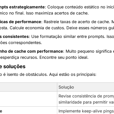
mpts estrategicamente
: Coloque conteúdo estático no iníci
ico no final. Isso maximiza acertos de cache.
icas de performance
: Rastreie taxas de acerto de cache. 
sta. Calcule economia de custos. Deixe esses números gu
s consistentes
: Use formatação similar entre prompts. Isso
drões correspondentes.
anho de cache com performance
: Muito pequeno significa e
esperdiça recursos. Encontre seu ponto ideal.
e soluções
 é isento de obstáculos. Aqui estão os principais:
Solução
Revise consistência de prompt
similaridade para permitir v
he
Implemente keep-alive pings 