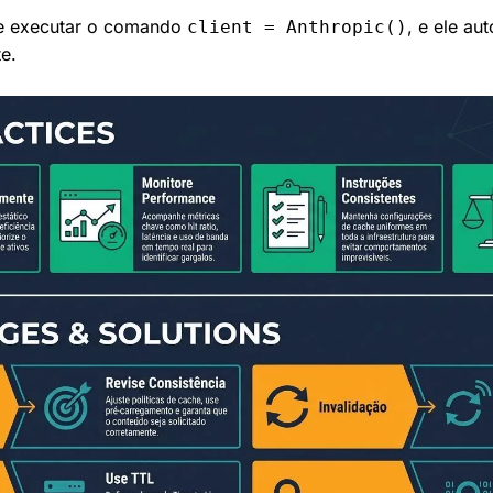
e executar o comando 
, e ele au
client = Anthropic()
e.