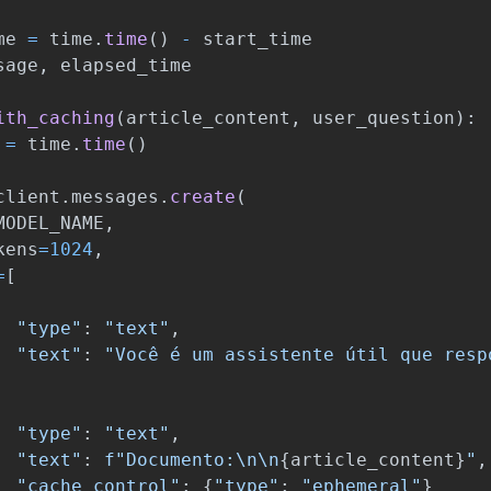
me
=
time
.
time
()
-
start_time
sage
,
elapsed_time
ith_caching
(
article_content
,
user_question
):
=
time
.
time
()
client
.
messages
.
create
(
MODEL_NAME
,
kens
=
1024
,
=
[
"
type
"
:
"
text
"
,
"
text
"
:
"
Você é um assistente útil que resp
"
type
"
:
"
text
"
,
"
text
"
:
f
"
Documento:
\n\n
{
article_content
}
"
,
"
cache_control
"
:
{
"
type
"
:
"
ephemeral
"
}