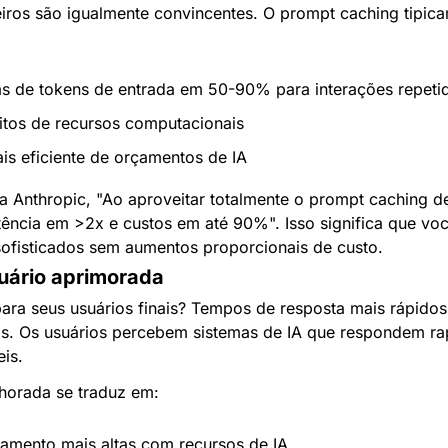
eiros são igualmente convincentes. O prompt caching tipica
s de tokens de entrada em 50-90% para interações repeti
sitos de recursos computacionais
ais eficiente de orçamentos de IA
Anthropic, "Ao aproveitar totalmente o prompt caching de
tência em >2x e custos em até 90%". Isso significa que voc
sofisticados sem aumentos proporcionais de custo.
uário aprimorada
 para seus usuários finais? Tempos de resposta mais rápidos
is. Os usuários percebem sistemas de IA que respondem r
eis.
horada se traduz em:
amento mais altas com recursos de IA