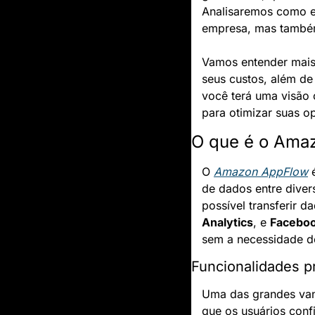
Analisaremos como 
empresa, mas também
Vamos entender mais
seus custos, além de
você terá uma visão
para otimizar suas o
O que é o Ama
O 
Amazon AppFlow
 
de dados entre diver
possível transferir 
Analytics
, e 
Facebo
sem a necessidade d
Funcionalidades pr
Uma das grandes va
que os usuários conf