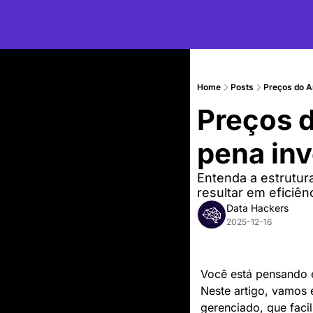
Home
Posts
Preços do 
Preços 
pena inv
Entenda a estrutur
resultar em eficiê
Data Hackers
2025-12-16
Você está pensando e
Neste artigo, vamos 
gerenciado, que facil