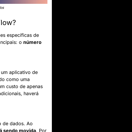
dos
Flow?
es específicas de 
ncipais: o 
número 
m aplicativo de 
ado como uma 
execução, mesmo que o fluxo não encontre novos dados. Cada execução tem um custo de apenas 
icionais, haverá 
 de dados. Ao 
tá sendo movida
. Por 