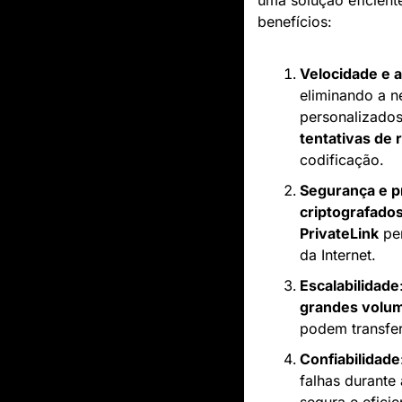
uma solução eficiente
benefícios:
Velocidade e a
eliminando a n
personalizados
tentativas de 
codificação.
Segurança e p
criptografado
PrivateLink
 pe
da Internet.
Escalabilidade
grandes volu
podem transfer
Confiabilidade
falhas durante 