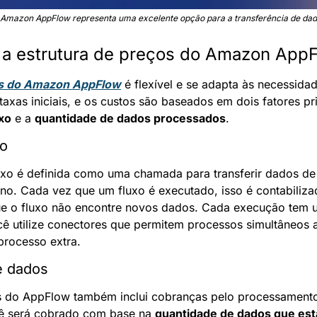
Amazon AppFlow representa uma excelente opção para a transferência de da
a estrutura de preços do Amazon App
s do Amazon AppFlow
 é flexível e se adapta às necessidad
taxas iniciais, e os custos são baseados em dois fatores pri
xo
 e a 
quantidade de dados processados
.
xo
o é definida como uma chamada para transferir dados de u
no. Cada vez que um fluxo é executado, isso é contabiliz
ê utilize conectores que permitem processos simultâneos ad
processo extra.
e dados
os do AppFlow também inclui cobranças pelo processamento
cê será cobrado com base na 
quantidade de dados que es