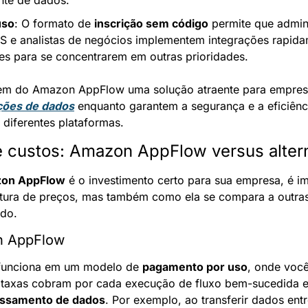
ente de dados.
uso
: O formato de 
inscrição sem código
 permite que admin
aS e analistas de negócios implementem integrações rapidam
s para se concentrarem em outras prioridades.
ções de dados
 enquanto garantem a segurança e a eficiênci
 diferentes plataformas.
custos: Amazon AppFlow versus altern
on AppFlow
 é o investimento certo para sua empresa, é im
tura de preços, mas também como ela se compara a outras
ado.
n AppFlow
unciona em um modelo de 
pagamento por uso
, onde você
As taxas cobram por cada execução de fluxo bem-sucedida e
ssamento de dados
. Por exemplo, ao transferir dados entr