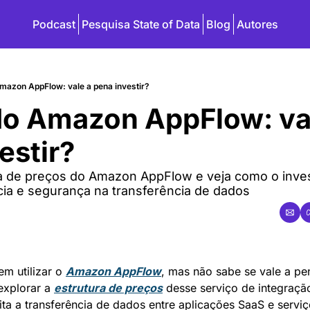
Podcast
Pesquisa State of Data
Blog
Autores
Amazon AppFlow: vale a pena investir?
do Amazon AppFlow: val
estir?
a de preços do Amazon AppFlow e veja como o inve
ncia e segurança na transferência de dados
m utilizar o 
Amazon AppFlow
, mas não sabe se vale a pen
explorar a 
estrutura de preços
 desse serviço de integração
ita a transferência de dados entre aplicações SaaS e servi