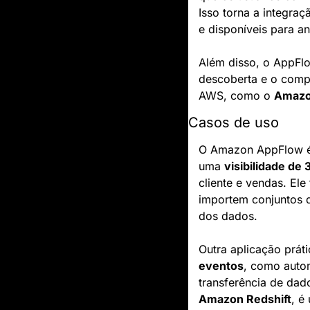
Isso torna a integraç
e disponíveis para an
Além disso, o AppFlo
descoberta e o compa
AWS, como o 
Amazo
Casos de uso
O Amazon AppFlow é i
uma 
visibilidade de 
cliente e vendas. El
importem conjuntos d
dos dados.
Outra aplicação prá
eventos
, como auto
transferência de dad
Amazon Redshift
, é