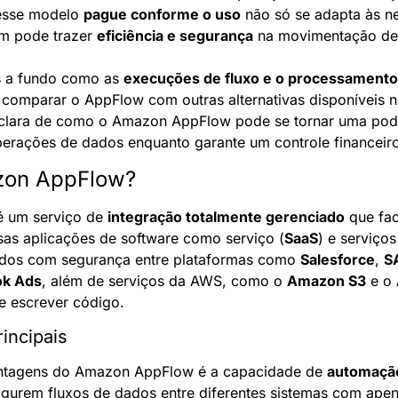
esse modelo 
pague conforme o uso
 não só se adapta às n
 pode trazer 
eficiência e segurança
 na movimentação de 
 a fundo como as 
execuções de fluxo e o processamento
 comparar o AppFlow com outras alternativas disponíveis no
 clara de como o Amazon AppFlow pode se tornar uma pode
perações de dados enquanto garante um controle financeiro
zon AppFlow?
é um serviço de 
integração totalmente gerenciado
 que fac
sas aplicações de software como serviço (
SaaS
) e serviços
dados com segurança entre plataformas como 
Salesforce
, 
S
ok Ads
, além de serviços da AWS, como o 
Amazon S3
 e o 
e escrever código.
incipais
ntagens do Amazon AppFlow é a capacidade de 
automaçã
igurem fluxos de dados entre diferentes sistemas com apena