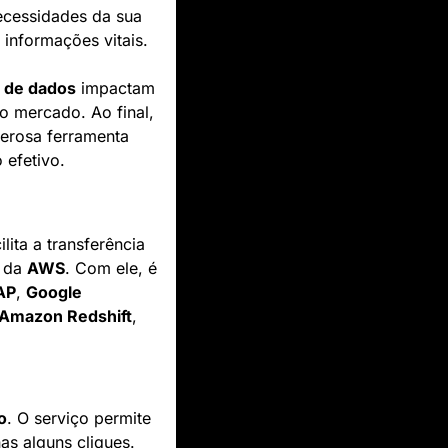
ecessidades da sua 
informações vitais.
 de dados
 impactam 
 mercado. Ao final, 
rosa ferramenta 
 efetivo.
ilita a transferência 
 da 
AWS
. Com ele, é 
AP
, 
Google 
Amazon Redshift
, 
o
. O serviço permite 
s alguns cliques. 