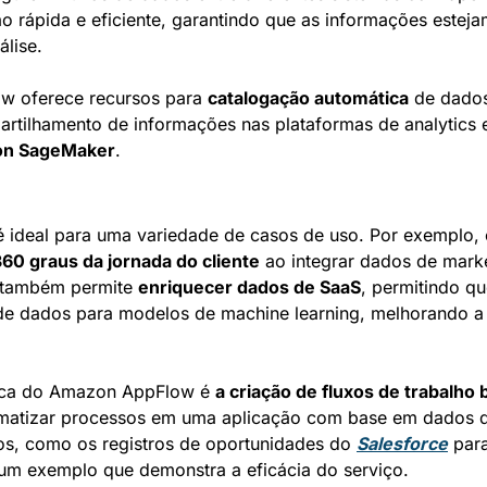
ão rápida e eficiente, garantindo que as informações esteja
álise.
w oferece recursos para 
catalogação automática
 de dados,
rtilhamento de informações nas plataformas de analytics e
n SageMaker
.
deal para uma variedade de casos de uso. Por exemplo, el
360 graus da jornada do cliente
 ao integrar dados de marke
e também permite 
enriquecer dados de SaaS
, permitindo qu
e dados para modelos de machine learning, melhorando a q
tica do Amazon AppFlow é 
a criação de fluxos de trabalho
matizar processos em uma aplicação com base em dados de
os, como os registros de oportunidades do 
Salesforce
 um exemplo que demonstra a eficácia do serviço.