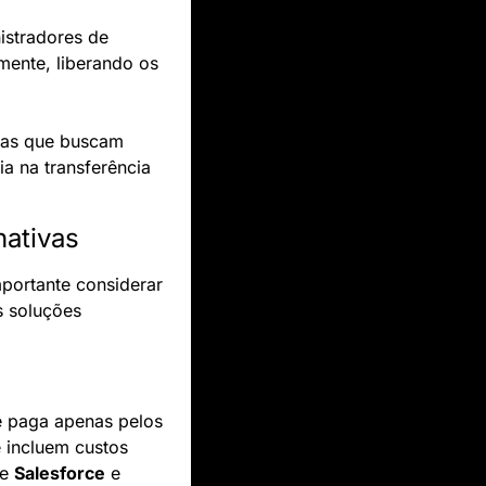
istradores de 
ente, liberando os 
Esses benefícios fazem do Amazon AppFlow uma solução atraente para empresas que buscam 
a na transferência 
ativas
portante considerar 
 soluções 
 paga apenas pelos 
 incluem custos 
e 
Salesforce
 e 