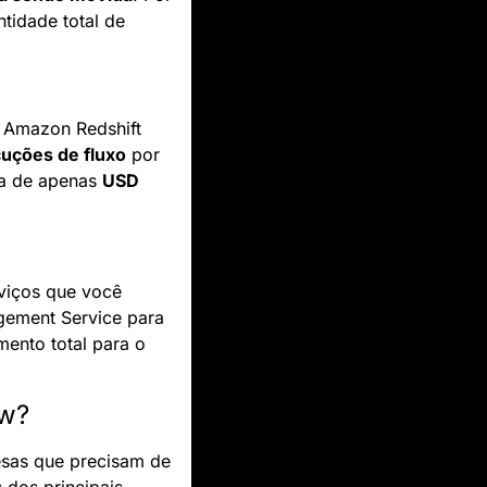
idade total de 
 Amazon Redshift 
uções de fluxo
 por 
a de apenas 
USD 
viços que você 
ement Service para 
ento total para o 
ow?
sas que precisam de 