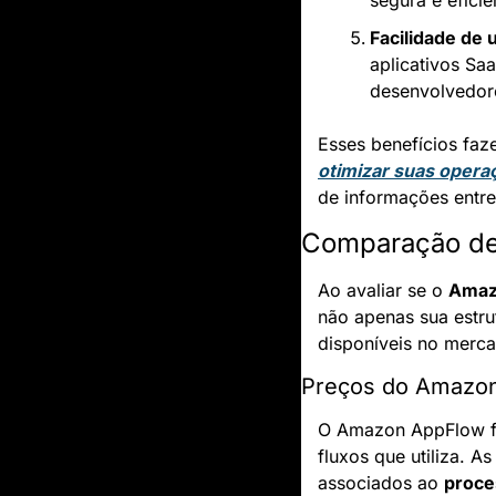
segura e efici
Facilidade de 
aplicativos Sa
desenvolvedore
otimizar suas opera
de informações entre
Comparação de 
Ao avaliar se o 
Amaz
não apenas sua estru
disponíveis no merc
Preços do Amazo
O Amazon AppFlow f
fluxos que utiliza. 
associados ao 
proce