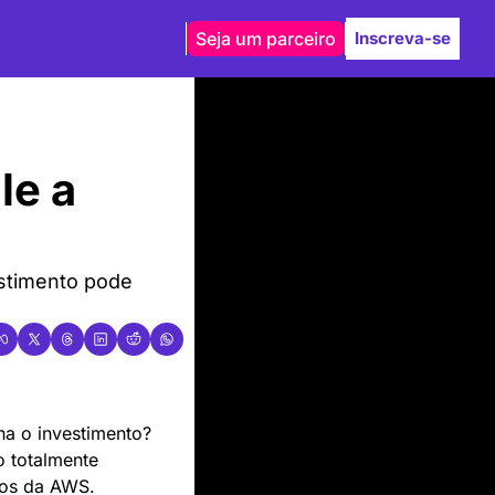
Seja um parceiro
Inscreva-se
e a 
stimento pode 
a o investimento? 
 totalmente 
ços da AWS. 