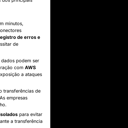
dos principais 
m minutos, 
onectores 
egistro de erros e 
sitar de 
: O AppFlow oferece segurança robusta, pois os dados podem ser 
gração com 
AWS 
xposição a ataques 
: O AppFlow é projetado para escalar facilmente, permitindo transferências de 
 As empresas 
ho.
isolados
 para evitar 
nte a transferência 