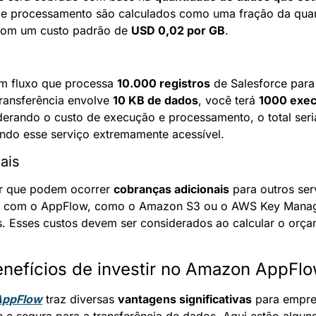
e processamento são calculados como uma fração da quant
 com um custo padrão de 
USD 0,02 por GB
.
m fluxo que processa 
10.000 registros
 de Salesforce para
ransferência envolve 
10 KB de dados
, você terá 
1000 exec
derando o custo de execução e processamento, o total seri
ando esse serviço extremamente acessível.
ais
ar que podem ocorrer 
cobranças adicionais
 para outros ser
nto com o AppFlow, como o Amazon S3 ou o AWS Key Manag
s. Esses custos devem ser considerados ao calcular o orçam
enefícios de investir no Amazon AppFl
AppFlow
 traz diversas 
vantagens significativas
 para empre