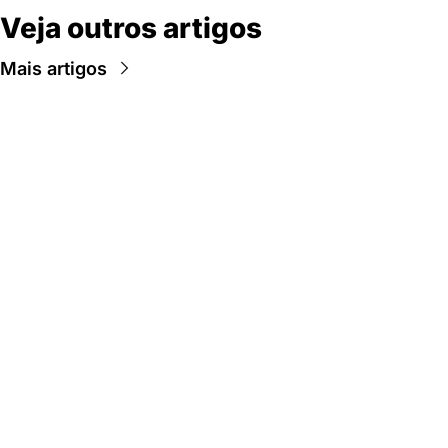
Veja outros artigos
Mais artigos
Newsletter Data Hackers: 
Gratuita, sem spam, sem 
paywall.
Acompanhe essa todas a 
Inscreva-se
novidades da área de 
dados e IA, na nossa 
Newsletter semanal.
© 2026 Data Hackers, todos os direitos reservados.